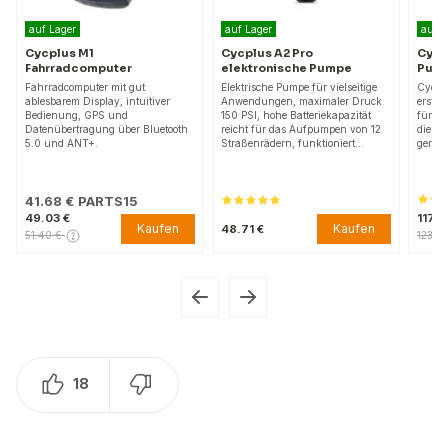
auf Lager
auf Lager
auf L
Cycplus M1
Cycplus A2 Pro
Cycp
Fahrradcomputer
elektronische Pumpe
Pump
Fahrradcomputer mit gut
Elektrische Pumpe für vielseitige
Cycplu
ablesbarem Display, intuitiver
Anwendungen, maximaler Druck
erstkl
Bedienung, GPS und
150 PSI, hohe Batteriekapazität
für Ra
Datenübertragung über Bluetooth
reicht für das Aufpumpen von 12
die ma
5.0 und ANT+.
Straßenrädern, funktioniert…
gering
41.68 €
PARTS15
49.03 €
117.7
Kaufen
Kaufen
48.71 €
51.40 €
123.4
18