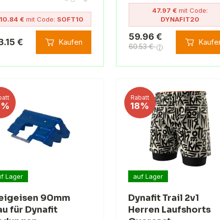
47.97 €
mit Code:
10.84 €
mit Code:
SOFT10
DYNAFIT20
59.96 €
3.15 €
Kaufen
Kaufe
60.53 €
att
Rabatt
9%
18%
f Lager
auf Lager
eigeisen 90mm
Dynafit Trail 2v1
au für Dynafit
Herren Laufshorts