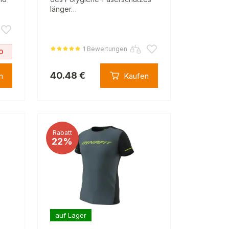
länger…
1 Bewertungen
0
40.48 €
n
Kaufen
Rabatt
22%
auf Lager