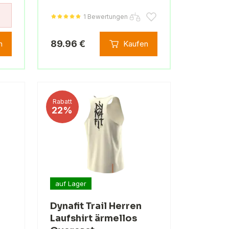
1 Bewertungen
89.96 €
n
Kaufen
Rabatt
22%
auf Lager
Dynafit Trail Herren
Laufshirt ärmellos