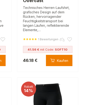
Overcast
Technisches Herren-Laufshirt,
grafisches Design auf dem
Rücken, hervorragender
n
Feuchtigkeitstransport bei
ive
langen Läufen, reflektierende
Elemente,…
1 Bewertungen
0
41.56 €
mit Code:
SOFT10
46.18 €
n
Kaufen
Rabatt
14%