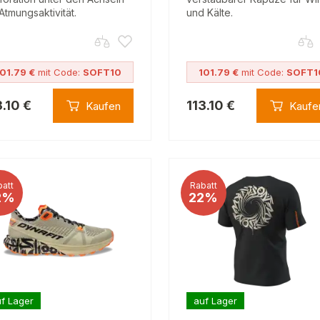
 Atmungsaktivität.
und Kälte.
01.79 €
mit Code:
SOFT10
101.79 €
mit Code:
SOFT1
3.10 €
113.10 €
Kaufen
Kaufe
att
Rabatt
2%
22%
f Lager
auf Lager