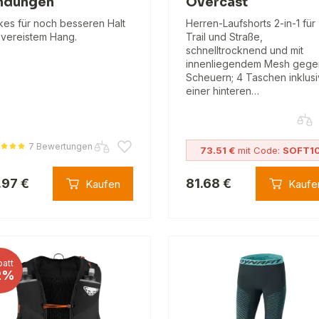
ndungen
Overcast
kes für noch besseren Halt
Herren-Laufshorts 2-in-1 für
 vereistem Hang.
Trail und Straße,
schnelltrocknend und mit
innenliegendem Mesh gege
Scheuern; 4 Taschen inklus
einer hinteren…
7 Bewertungen
73.51 €
mit Code:
SOFT1
.97 €
81.68 €
Kaufen
Kaufe
att
2%