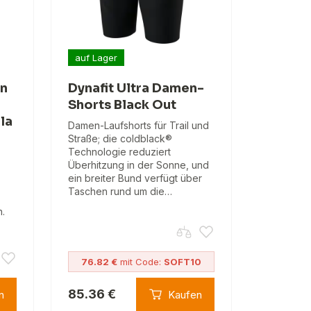
auf Lager
rn
Dynafit Ultra Damen-
Shorts Black Out
la
Damen-Laufshorts für Trail und
Straße; die coldblack®
Technologie reduziert
Überhitzung in der Sonne, und
ein breiter Bund verfügt über
Taschen rund um die…
n.
76.82 €
mit Code:
SOFT10
85.36 €
n
Kaufen