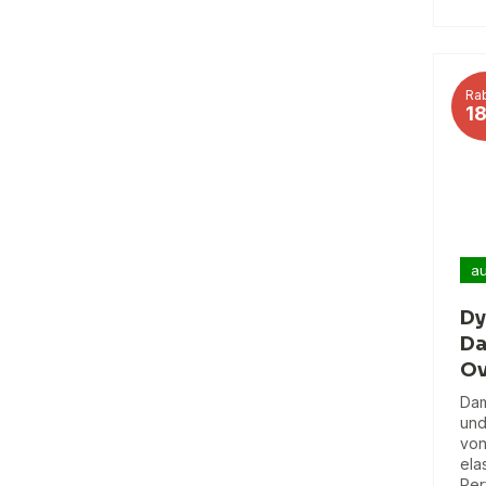
Rab
1
au
Dy
Da
Ov
Dam
und
von
ela
Per