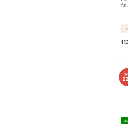
für
1
11
Rab
2
au