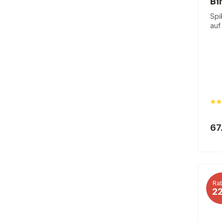
Bi
Spi
auf
67
Rab
2