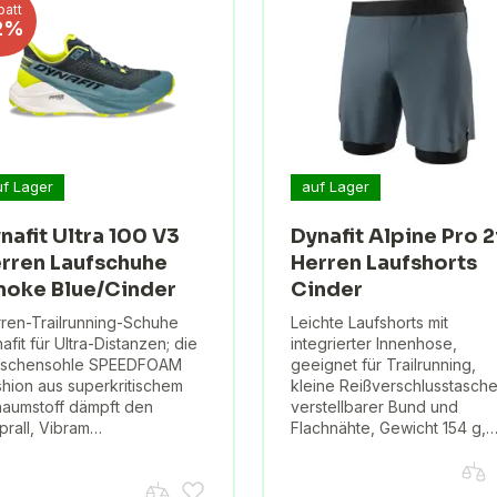
batt
2%
uf Lager
auf Lager
nafit Ultra 100 V3
Dynafit Alpine Pro 2
rren Laufschuhe
Herren Laufshorts
oke Blue/Cinder
Cinder
ren-Trailrunning-Schuhe
Leichte Laufshorts mit
afit für Ultra-Distanzen; die
integrierter Innenhose,
ischensohle SPEEDFOAM
geeignet für Trailrunning,
hion aus superkritischem
kleine Reißverschlusstasche
aumstoff dämpft den
verstellbarer Bund und
prall, Vibram…
Flachnähte, Gewicht 154 g,