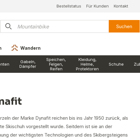
Bestellstatus
Für Kunden
Kontakt
Suchen
n
Wandern
Speichen,
Kleidung,
Gabeln,
nten
Felgen,
Helme,
Schuhe
Zu
Dämpfer
Reifen
Protektoren
nafit
zeln der Marke Dynafit reichen bis ins Jahr 1950 zurück, als
te Skischuh vorgestellt wurde. Seitdem ist sie an der
hung der wichtigsten Technologien und des Skibergsteigens