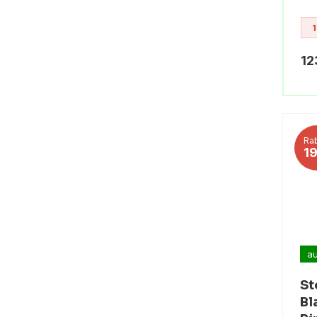
1
12
Rab
1
au
St
Bl