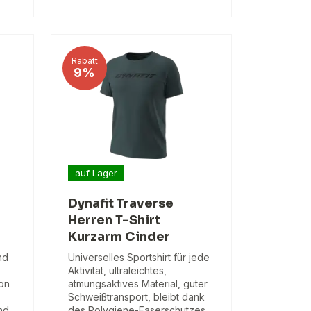
Rabatt
9%
auf Lager
Dynafit Traverse
Herren T-Shirt
Kurzarm Cinder
nd
Universelles Sportshirt für jede
Aktivität, ultraleichtes,
ion
atmungsaktives Material, guter
Schweißtransport, bleibt dank
nd
des Polygiene-Faserschutzes