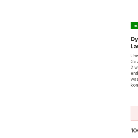
au
Dy
La
Uni
Gew
2 w
ent
was
kom
10