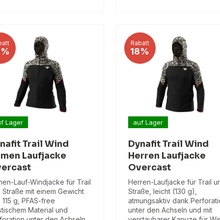
att
Rabatt
8%
18%
f Lager
auf Lager
nafit Trail Wind
Dynafit Trail Wind
men Laufjacke
Herren Laufjacke
ercast
Overcast
en-Lauf-Windjacke für Trail
Herren-Laufjacke für Trail u
 Straße mit einem Gewicht
Straße, leicht (130 g),
 115 g, PFAS-free
atmungsaktiv dank Perforat
stischem Material und
unter den Achseln und mit
foration unter den Achseln
verstaubarer Kapuze für Wi