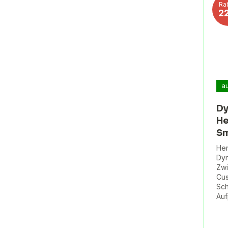
Ra
2
a
Dy
He
Sm
Her
Dyn
Zw
Cus
Sch
Auf