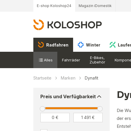
E-shop Koloshop24
Magazin iDomestik
Radfahren
Winter
Laufe
E-Bikes,
Alles
Fahrräder
Kompone
Zubehör
Startseite
Marken
Dynafit
Dy
Preis und Verfügbarkeit
Die Wur
der ers
Entste