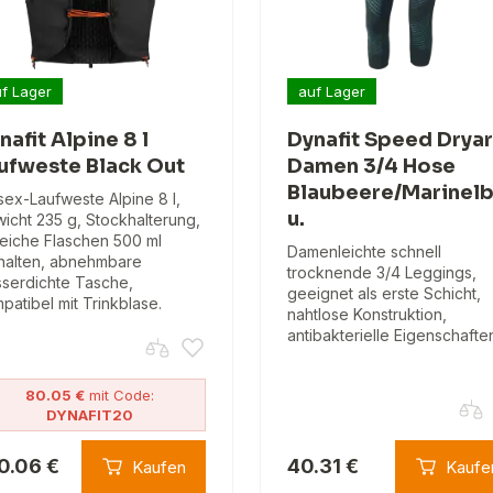
f Lager
auf Lager
nafit Alpine 8 l
Dynafit Speed Drya
ufweste Black Out
Damen 3/4 Hose
Blaubeere/Marinelb
sex-Laufweste Alpine 8 l,
u.
icht 235 g, Stockhalterung,
eiche Flaschen 500 ml
Damenleichte schnell
halten, abnehmbare
trocknende 3/4 Leggings,
serdichte Tasche,
geeignet als erste Schicht,
patibel mit Trinkblase.
nahtlose Konstruktion,
antibakterielle Eigenschafte
80.05 €
mit Code:
DYNAFIT20
0.06 €
40.31 €
Kaufen
Kaufe