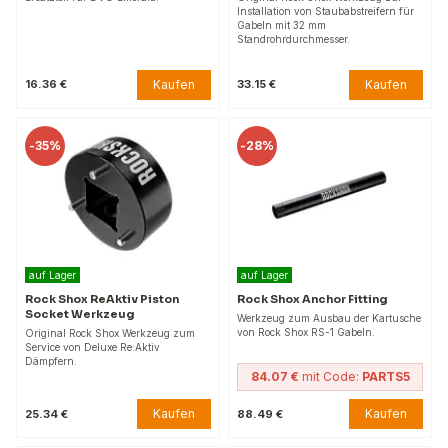
Installation von Staubabstreifern für
Gabeln mit 32 mm
Standrohrdurchmesser.
Kaufen
Kaufen
16.36 €
33.15 €
-
35%
-
28%
auf Lager
auf Lager
Rock Shox ReAktiv Piston
Rock Shox Anchor Fitting
Socket Werkzeug
Werkzeug zum Ausbau der Kartusche
von Rock Shox RS-1 Gabeln.
Original Rock Shox Werkzeug zum
Service von Deluxe Re:Aktiv
Dämpfern.
84.07 €
mit Code:
PARTS5
Kaufen
Kaufen
25.34 €
88.49 €