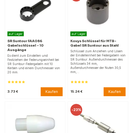
auf Lager
auf Lager
SR Suntour FAA086
Kovys Schlüssel für MTB-
Gabelschlüssel - 10
Gabel SR Suntour aus Stahl
Ausgänge
Schlüssel zum Anziehen und Lösen
der Einstelleinheit bei Federgabeln von
Es dient zum Einstellen und
SR Suntour. Außendurchmesser des
Festziehen der Federungseinheit bei
Schlüssels 34 mm,
SR Suntour-Federgabeln mit 10
Außendurchmesser der Nuten 30,5
Kerben und einem Durchmesser von
mm,…
20 mm.
Kaufen
Kaufen
3.73 €
15.24 €
-
23%