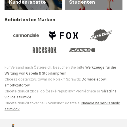
Kundenrabatte
Studenten
Beliebtesten Marken
Für Versand nach Österreich, besuchen Sie bitte
Werkzeuge für die
Wartung von Gabeln & Stoßdämpfern
Chcesz dostarczyć towar do Polski? Sprawdź
Do wideleców i
amortyzatorów
Chcete doručit zboží do České republiky? Prohlédněte si
Nářadí na
vidlice a tlumiče
Chcete doručiť tovar na Slovensko? Pozrite si
Náradie na servis vidlíc
a tlmičov