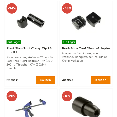
-
34%
-
43%
auf Lager
auf Lager
Rock Shox Tool Clamp Tip 26
Rock Shox Tool Clamp Adapter
mm IFP
Adapter zur Verbindung von
RockShox Dämpfern mit Tool Clamp
Klemmwerkzeug Aufsätze 26 mm für
Klemmwerkzeug.
RockShox Super Deluxe A1-B2 (2017-
2021) / Thrushaft C1+ (2021+)
Dämpfer.
Kaufen
Kaufen
33.30 €
40.35 €
-
28%
-
18%