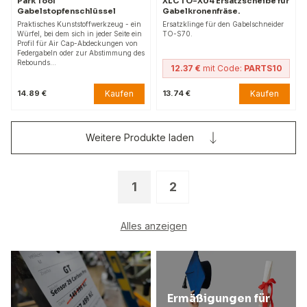
Park Tool
XLC TO-X04 Ersatzscheibe für
Gabelstopfenschlüssel
Gabelkronenfräse.
Praktisches Kunststoffwerkzeug - ein
Ersatzklinge für den Gabelschneider
Würfel, bei dem sich in jeder Seite ein
TO-S70.
Profil für Air Cap-Abdeckungen von
Federgabeln oder zur Abstimmung des
Rebounds…
12.37 €
mit Code:
PARTS10
Kaufen
Kaufen
14.89 €
13.74 €
Weitere Produkte laden
1
2
Alles anzeigen
Ermäßigungen für