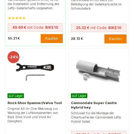
Cannondale KH135 dient zur
die Installation und Entfernung des
Befestigung der Gabelkartusche im
Lefty-Gabelschafts vorgesehen.
Schraubstock.
49.69 €
mit Code:
BIKE10
25.32 €
mit Code:
BIKE10
Kaufen
55.21 €
Kaufen
28.13 €
-
24%
auf Lager
auf Lager
Rock Shox Spanner/Valve Tool
Cannondale Super Castle
Hybrid key
Original All-in-One Wekrzeug zur
Wartung der Luftkomponenten von
Schlüssel für die Montage der
Rock Shox Vivid und Vivid Air
Ölkartusche der Cannondale Lefty
Dämpfern.
Hybrid Gabel.