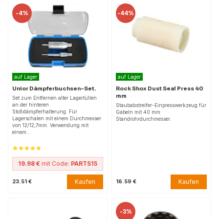
-
4%
-
44%
auf Lager
auf Lager
Unior Dämpferbuchsen-Set.
Rock Shox Dust Seal Press 40
mm
Set zum Entfernen alter Lagertüllen
an der hinteren
Staubabstreifer-Einpresswerkzeug für
Stoßdämpferhalterung. Für
Gabeln mit 40 mm
Lagerschalen mit einem Durchmesser
Standrohrdurchmesser.
von 12/12,7mm. Verwendung mit
einem…
19.98 €
mit Code:
PARTS15
Kaufen
Kaufen
23.51 €
16.59 €
-
3%