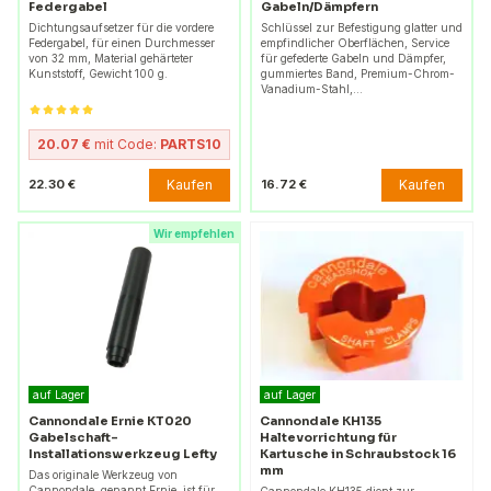
Federgabel
Gabeln/Dämpfern
Dichtungsaufsetzer für die vordere
Schlüssel zur Befestigung glatter und
Federgabel, für einen Durchmesser
empfindlicher Oberflächen, Service
von 32 mm, Material gehärteter
für gefederte Gabeln und Dämpfer,
Kunststoff, Gewicht 100 g.
gummiertes Band, Premium-Chrom-
Vanadium-Stahl,…
20.07 €
mit Code:
PARTS10
Kaufen
Kaufen
22.30 €
16.72 €
Wir empfehlen
auf Lager
auf Lager
Cannondale Ernie KT020
Cannondale KH135
Gabelschaft-
Haltevorrichtung für
Installationswerkzeug Lefty
Kartusche in Schraubstock 16
mm
Das originale Werkzeug von
Cannondale, genannt Ernie, ist für