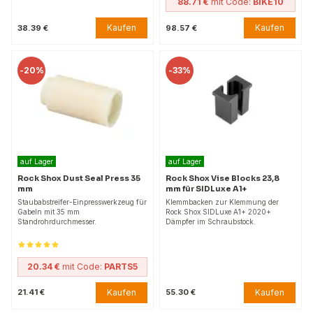
88.71 €
mit Code:
BIKE10
Kaufen
Kaufen
38.39 €
98.57 €
-
20%
-
33%
auf Lager
auf Lager
Rock Shox Dust Seal Press 35
Rock Shox Vise Blocks 23,8
mm
mm für SIDLuxe A1+
Staubabstreifer-Einpresswerkzeug für
Klemmbacken zur Klemmung der
Gabeln mit 35 mm
Rock Shox SIDLuxe A1+ 2020+
Standrohrdurchmesser.
Dämpfer im Schraubstock.
20.34 €
mit Code:
PARTS5
Kaufen
Kaufen
21.41 €
55.30 €