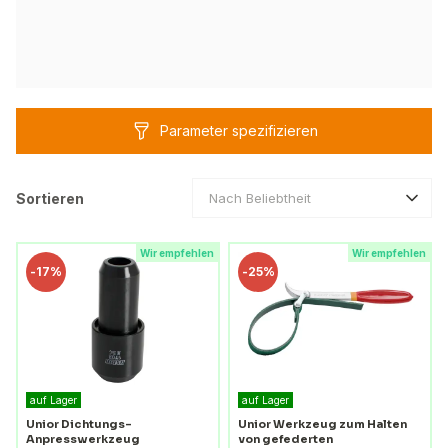
Parameter spezifizieren
Sortieren
Nach Beliebtheit
Wir empfehlen
Wir empfehlen
-
17%
-
25%
auf Lager
auf Lager
Unior Dichtungs-
Unior Werkzeug zum Halten
Anpresswerkzeug
von gefederten