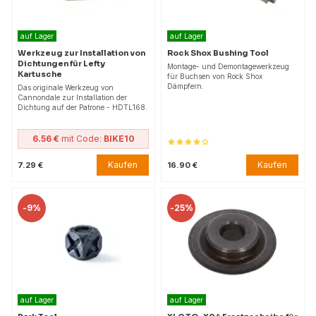
auf Lager
auf Lager
Werkzeug zur Installation von
Rock Shox Bushing Tool
Dichtungen für Lefty
Montage- und Demontagewerkzeug
Kartusche
für Buchsen von Rock Shox
Dämpfern.
Das originale Werkzeug von
Cannondale zur Installation der
Dichtung auf der Patrone - HDTL168.
6.56 €
mit Code:
BIKE10
Kaufen
Kaufen
7.29 €
16.90 €
-
9%
-
25%
auf Lager
auf Lager