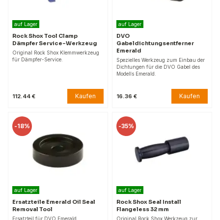
auf Lager
auf Lager
Rock Shox Tool Clamp
DVO
Dämpfer Service-Werkzeug
Gabeldichtungsentferner
Emerald
Original Rock Shox Klemmwerkzeug
für Dämpfer-Service.
Spezielles Werkzeug zum Einbau der
Dichtungen für die DVO Gabel des
Modells Emerald.
Kaufen
Kaufen
112.44 €
16.36 €
-
18%
-
35%
auf Lager
auf Lager
Ersatzteile Emerald Oil Seal
Rock Shox Seal Install
Removal Tool
Flangeless 32 mm
Ersatzteil für DVO Emerald.
Original Rock Shox Werkzeug zur