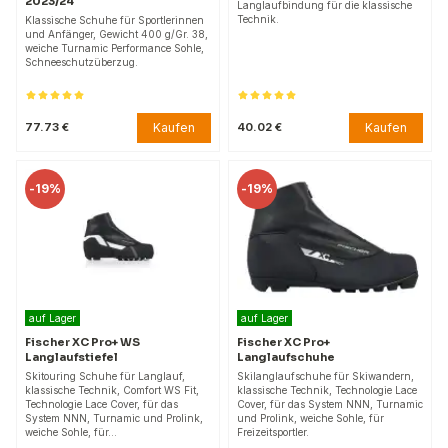
2023/24
Langlaufbindung für die klassische
Technik.
Klassische Schuhe für Sportlerinnen
und Anfänger, Gewicht 400 g/Gr. 38,
weiche Turnamic Performance Sohle,
Schneeschutzüberzug.
Kaufen
Kaufen
77.73 €
40.02 €
-
19%
-
19%
auf Lager
auf Lager
Fischer XC Pro+ WS
Fischer XC Pro+
Langlaufstiefel
Langlaufschuhe
Skitouring Schuhe für Langlauf,
Skilanglaufschuhe für Skiwandern,
klassische Technik, Comfort WS Fit,
klassische Technik, Technologie Lace
Technologie Lace Cover, für das
Cover, für das System NNN, Turnamic
System NNN, Turnamic und Prolink,
und Prolink, weiche Sohle, für
weiche Sohle, für…
Freizeitsportler.