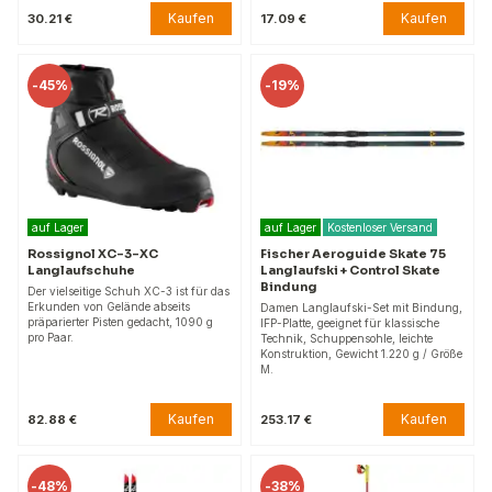
Kaufen
Kaufen
30.21 €
17.09 €
-
45%
-
19%
auf Lager
auf Lager
Kostenloser Versand
Rossignol XC-3-XC
Fischer Aeroguide Skate 75
Langlaufschuhe
Langlaufski + Control Skate
Bindung
Der vielseitige Schuh XC-3 ist für das
Erkunden von Gelände abseits
Damen Langlaufski-Set mit Bindung,
präparierter Pisten gedacht, 1090 g
IFP-Platte, geeignet für klassische
pro Paar.
Technik, Schuppensohle, leichte
Konstruktion, Gewicht 1.220 g / Größe
M.
Kaufen
Kaufen
82.88 €
253.17 €
-
48%
-
38%