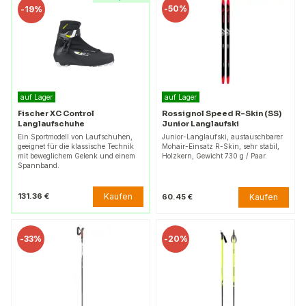
-
50%
-
19%
auf Lager
auf Lager
Fischer XC Control
Rossignol Speed R-Skin (SS)
Langlaufschuhe
Junior Langlaufski
Ein Sportmodell von Laufschuhen,
Junior-Langlaufski, austauschbarer
geeignet für die klassische Technik
Mohair-Einsatz R-Skin, sehr stabil,
mit beweglichem Gelenk und einem
Holzkern, Gewicht 730 g / Paar.
Spannband.
Kaufen
131.36 €
Kaufen
60.45 €
-
33%
-
20%