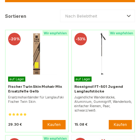
Sortieren
Nach Beliebtheit
Wir empfehlen
Wir empfehlen
-
20%
-
53%
auf Lager
auf Lager
Fischer Twin Skin Mohair Mix
Rossignol FT-501 Jugend
Ersatzfelle Gelb
Langlaufstöcke
Ersatzmohairbänder für Langlaufski
Jugendliche Wanderstocke,
Fischer Twin Skin.
Aluminium, Gummigriff, Wanderkorb,
einfacher Riemen, Paar,
schwarz/weiß.
Kaufen
Kaufen
29.30 €
15.08 €
Wir empfehlen