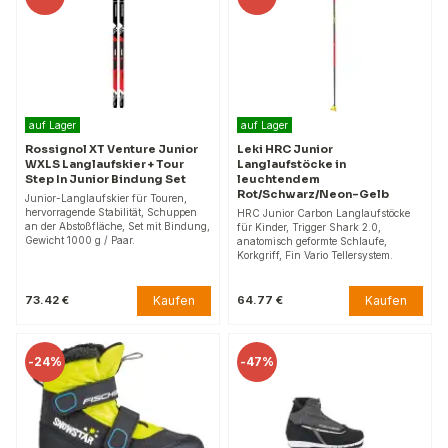
auf Lager
auf Lager
Rossignol XT Venture Junior
Leki HRC Junior
WXLS Langlaufskier + Tour
Langlaufstöcke in
Step In Junior Bindung Set
leuchtendem
Rot/Schwarz/Neon-Gelb
Junior-Langlaufskier für Touren,
hervorragende Stabilität, Schuppen
HRC Junior Carbon Langlaufstöcke
an der Abstoßfläche, Set mit Bindung,
für Kinder, Trigger Shark 2.0,
Gewicht 1000 g / Paar.
anatomisch geformte Schlaufe,
Korkgriff, Fin Vario Tellersystem.
Kaufen
Kaufen
73.42 €
64.77 €
-
24%
-
47%