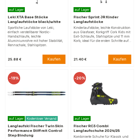
auf Lager
auf Lager
Leki XTA Base Stöcke
Fischer Sprint JR Kinder
Langlaufstöcke black/white
Langlaufstöcke
Sportliche Laufstöcke von Leki,
Kinderlaufstöcke, leichte Konstruktion
einfach verstellbarer Nordic-
aus Glasfaser, Korkgriff Cork Kids mit
Handschlaufe, leichte
Exit-Schlaufe, Stahlspitze und 11 mm
Aluminiumrohre mit hoher Stabilität,
Korb, ideal für die ersten Schritte auf…
Rennschale, Stahlspitzen.
Kaufen
Kaufen
25.88 €
21.40 €
-
19%
-
20%
auf Lager
Kostenloser Versand
auf Lager
Langlaufski Fischer Twin Skin
Fischer RC3 Combi
Performance Stiff mit Control
Langlaufschuhe 2024/25
Step Bindung
Kombinierte Schuhe für Klassik und