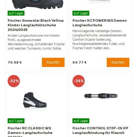
auf Lager
auf Lager
Fischer Snowstar Black Yellow
Fischer XC POWER WS Damen
Kinder Langlaufskischuhe
Langlaufschuhe
2024/2025
Hervorragende vielseitige Damen-
Langlaufschuhe, wasserabweisende
Kinder Langlaufschuhe mit hohem
Comfort Guard-Isolierung,
Profil, ausgezeichneter
feuchtigkeitsableitendes Futter und
Wärmedämmung, anhaltender Frische
Fischer Fresh halten den…
und weicher Turnamic Junior Sohle.
Kaufen
Kaufen
70.68 €
64.77 €
-
52%
-
34%
auf Lager
auf Lager
Fischer RC CLASSIC WS
Fischer CONTROL STEP-IN IFP
Damen-Langlaufschuhe
Langlaufbindung für Klassik