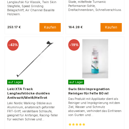
Skate, mittelfeste Turnamic
Langlaufski für Klassik, Twin Skin
Performance-Sohle,
Steigfelle, Speed Grinding
Dreifachmembran, Schnellverschluss.
Belagschliff, Air Channel Basalite
Holzkern.
Kaufen
Kaufen
253.17 €
164.28 €
-
43%
-
19%
auf Lager
auf Lager
Leki XTA Track
Swix Skin Impregnation
Langlaufstöcke dunkles
Reiniger für Felle 80 ml
Anthrazit/Weiß/Hellrot
Das Produkt mit Applikator dient als
Reiniger und Imprägnierung mit dem
Leki Nordic Walking-Stöcke aus
Ziel, Wasser und Schmutz
Aluminium, anatomisch geformter
abzuweisen, verhindert das Einfrieren
FRT-Griff, verstellbare Schlaufe,
von Gurten und…
geeignet für Anfänger, Racing-Teller
für weichen Schnee und…