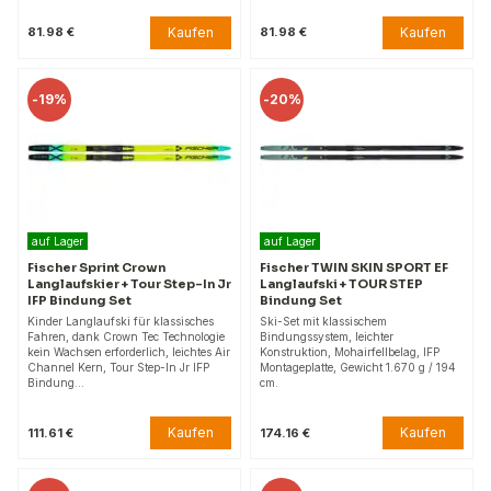
Kaufen
Kaufen
81.98 €
81.98 €
-
19%
-
20%
auf Lager
auf Lager
Fischer Sprint Crown
Fischer TWIN SKIN SPORT EF
Langlaufskier + Tour Step-In Jr
Langlaufski + TOUR STEP
IFP Bindung Set
Bindung Set
Kinder Langlaufski für klassisches
Ski-Set mit klassischem
Fahren, dank Crown Tec Technologie
Bindungssystem, leichter
kein Wachsen erforderlich, leichtes Air
Konstruktion, Mohairfellbelag, IFP
Channel Kern, Tour Step-In Jr IFP
Montageplatte, Gewicht 1.670 g / 194
Bindung…
cm.
Kaufen
Kaufen
111.61 €
174.16 €