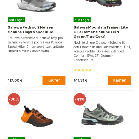
auf Lager
auf Lager
Salewa Pedroc 2 Herren
Salewa Mountain Trainer Lite
Schuhe Onyx Vapor Blue
GTX Damen Schuhe Feld
Green/Fluo Coral
Trailové běžecké a turistické boty pro
technický terén s podrážkou Pomoca
Noch leichtere Outdoor-Schuhe für
Speed Hiker 2; rockerový tvar snižuje
den Einsatz in drei Jahreszeiten, TPU,
únavu a svršek dobře větrá.
Pomoca-Sohle, Gore-Tex Extended
Comfort, EVA, 3F, Gummi-
Zehenschutz.
Kaufen
Kaufen
117.00 €
141.31 €
-
30%
-
41%