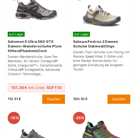
auf Lager
auf Lager
Salomon X Ultra 360 GTX
Salewa Pedroc 2 Damen
Damen-Wanderschuhe Plum
Schuhe Oatmeal/Onyx
Kitten/Phantom/Cork
Damen-Trail-Schuhe zum Hiking mit
Pomoca Speed Hiker 2-Sohle und
Damen-Wanderschuhe, Gore-Tex-
einer Rocker-Konstruktion für
Membran, All Terrain Contagrip®-
geringere Ermüdung bei längeren
Sohle, EnergyCell™+-Zwischensohle,
Touren.
OrthoLite®-Einlegesohle, Advanced
Chassis™-Technologie,…
101.26 €
mit Code:
SOFT10
Kaufen
Kaufen
112.51 €
100.10 €
-
10%
-
25%