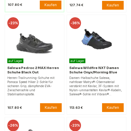
Kaufen
107.80 €
Kaufen
127.74 €
-
23%
-
36%
auf Lager
auf Lager
Salewa Pedroc 2 MAX Herren
Salewa Wildfire NXT Damen
Schuhe Black Out
Schuhe Onyx/Morning Blue
Herren-Trailrunning-Schuhe mit
Damen-Halbschuhe Salewa,
Pomoca Speed Hiker 2-Sohle für
nahtloser Matryx®-Obermaterial
sicheren Grip; dämpfende EVA-
verstärkt mit Kevlar, 3F-System mit
Zwischensohle und
Nylon-ummantelten Kevlar®-Kabeln,
Stabilisationsplatte.
Salewa®-Sohle mit Vibram®…
Kaufen
Kaufen
107.80 €
113.63 €
-
26%
-
23%