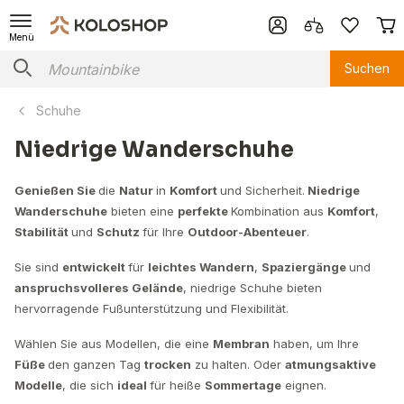
Menü
Suchen
Schuhe
Niedrige Wanderschuhe
Genießen Sie
die
Natur
in
Komfort
und Sicherheit.
Niedrige
Wanderschuhe
bieten eine
perfekte
Kombination aus
Komfort
,
Stabilität
und
Schutz
für Ihre
Outdoor-Abenteuer
.
Sie sind
entwickelt
für
leichtes Wandern
,
Spaziergänge
und
anspruchsvolleres Gelände
, niedrige Schuhe bieten
hervorragende Fußunterstützung und Flexibilität.
Wählen Sie aus Modellen, die eine
Membran
haben, um Ihre
Füße
den ganzen Tag
trocken
zu halten. Oder
atmungsaktive
Modelle
, die sich
ideal
für heiße
Sommertage
eignen.