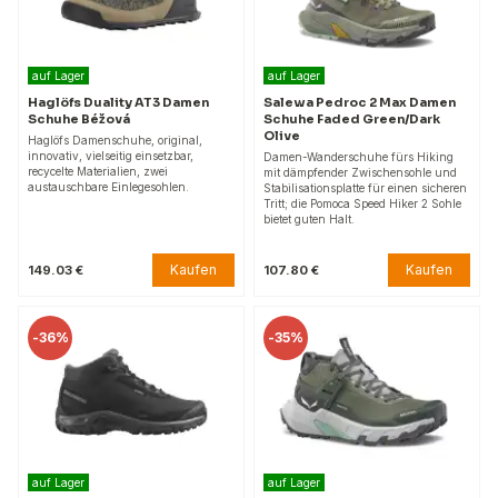
auf Lager
auf Lager
Haglöfs Duality AT3 Damen
Salewa Pedroc 2 Max Damen
Schuhe Béžová
Schuhe Faded Green/Dark
Olive
Haglöfs Damenschuhe, original,
innovativ, vielseitig einsetzbar,
Damen-Wanderschuhe fürs Hiking
recycelte Materialien, zwei
mit dämpfender Zwischensohle und
austauschbare Einlegesohlen.
Stabilisationsplatte für einen sicheren
Tritt; die Pomoca Speed Hiker 2 Sohle
bietet guten Halt.
Kaufen
Kaufen
149.03 €
107.80 €
-
36%
-
35%
auf Lager
auf Lager