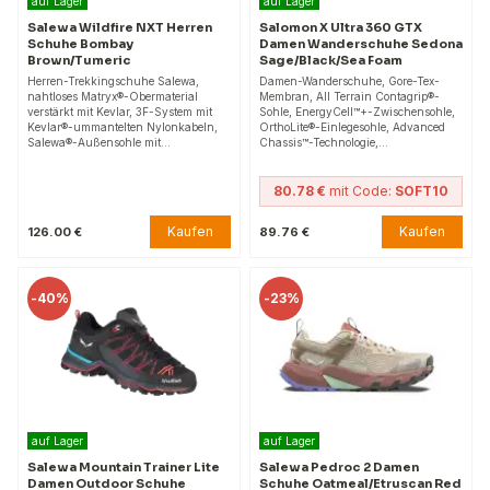
auf Lager
auf Lager
Salewa Wildfire NXT Herren
Salomon X Ultra 360 GTX
Schuhe Bombay
Damen Wanderschuhe Sedona
Brown/Tumeric
Sage/Black/Sea Foam
Herren-Trekkingschuhe Salewa,
Damen-Wanderschuhe, Gore-Tex-
nahtloses Matryx®-Obermaterial
Membran, All Terrain Contagrip®-
verstärkt mit Kevlar, 3F-System mit
Sohle, EnergyCell™+-Zwischensohle,
Kevlar®-ummantelten Nylonkabeln,
OrthoLite®-Einlegesohle, Advanced
Salewa®-Außensohle mit…
Chassis™-Technologie,…
80.78 €
mit Code:
SOFT10
Kaufen
Kaufen
126.00 €
89.76 €
-
40%
-
23%
auf Lager
auf Lager
Salewa Mountain Trainer Lite
Salewa Pedroc 2 Damen
Damen Outdoor Schuhe
Schuhe Oatmeal/Etruscan Red