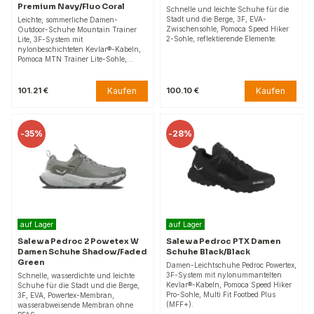
Premium Navy/Fluo Coral
Schnelle und leichte Schuhe für die
Stadt und die Berge, 3F, EVA-
Leichte, sommerliche Damen-
Zwischensohle, Pomoca Speed Hiker
Outdoor-Schuhe Mountain Trainer
2-Sohle, reflektierende Elemente.
Lite, 3F-System mit
nylonbeschichteten Kevlar®-Kabeln,
Pomoca MTN Trainer Lite-Sohle,…
Kaufen
Kaufen
101.21 €
100.10 €
-
35%
-
28%
auf Lager
auf Lager
Salewa Pedroc 2 Powetex W
Salewa Pedroc PTX Damen
Damen Schuhe Shadow/Faded
Schuhe Black/Black
Green
Damen-Leichtschuhe Pedroc Powertex,
3F-System mit nylonummantelten
Schnelle, wasserdichte und leichte
Kevlar®-Kabeln, Pomoca Speed Hiker
Schuhe für die Stadt und die Berge,
Pro-Sohle, Multi Fit Footbed Plus
3F, EVA, Powertex-Membran,
(MFF+).
wasserabweisende Membran ohne