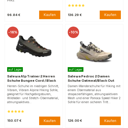
PFAS.
Kaufen
Kaufen
96.84 €
136.29 €
-
16%
-
10%
auf Lager
auf Lager
Salewa Alp Trainer 2 Herren
Salewa Pedroc 2 Damen
Schuhe Bungee Cord / Black
Schuhe Oatmeal/Black Out
Herren-Schuhe im niedrigen Schnitt,
Damen-Wanderschuhe für Hiking mit
Vibram, Vibram Alpine Hiking Sohle,
einem Obermaterial aus
geeignet für Hochgebirgstouren,
strapazierfähigem, atmungsaktivem
Wildleder- und Stretch-Obermaterial,
Mesh und einer Pomoca Speed Hiker 2
atmungsaktives…
Sohle für einen sicheren Tritt…
Kaufen
Kaufen
150.07 €
126.00 €