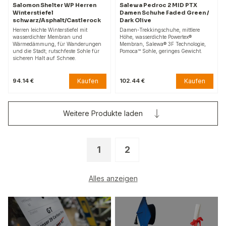
Salomon Shelter WP Herren
Salewa Pedroc 2 MID PTX
Winterstiefel
Damen Schuhe Faded Green /
schwarz/Asphalt/Castlerock
Dark Olive
Herren leichte Winterstiefel mit
Damen-Trekkingschuhe, mittlere
wasserdichter Membran und
Höhe, wasserdichte Powertex®
Wärmedämmung, für Wanderungen
Membran, Salewa® 3F Technologie,
und die Stadt; rutschfeste Sohle für
Pomoca™ Sohle, geringes Gewicht.
sicheren Halt auf Schnee.
Kaufen
Kaufen
94.14 €
102.44 €
Weitere Produkte laden
1
2
Alles anzeigen