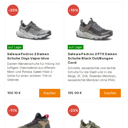
-
23%
-
10%
auf Lager
auf Lager
Salewa Pedroc 2 Damen
Salewa Pedroc 2 PTX Damen
Schuhe Onyx Vapor blue
Schuhe Black Out/Bungee
Cord
Damen-Wanderschuhe für Hiking mit
luftigem Obermaterial aus offenem
Schnelle, wasserdichte und leichte
Mesh und Pomoca Speed Hiker 2-
Schuhe für die Stadt und in die
Sohle für einen sicheren Tritt im
Berge, 3F, EVA, Powertex-Membran,
Gelände.
wasserdichte Membran ohne PFAS.
Kaufen
Kaufen
100.10 €
135.00 €
-
11%
-
23%