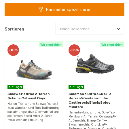
Parameter spezifizieren
Sortieren
Nach Beliebtheit
Wir empfehlen
Wir empfehlen
-
10%
-
35%
auf Lager
auf Lager
Salewa Pedroc 2 Herren
Salomon X Ultra 360 GTX
Schuhe Oatmeal Onyx
Herren Wanderschuhe
Castlerock/Black/Spicy
Herren-Trailschuhe Salewa Pedroc 2
Mustard
zum Wandern und fürs Trailrunning;
das atmungsaktive Obermaterial und
Herrentrekkingschuhe, Gore-Tex-
die Pomoca Speed Hiker 2-Sohle
Membran, All Terrain Contagrip®-
reduzieren die Ermüdung.
Außensohle, EnergyCell™+-
Zwischensohle, OrthoLite®-
Einlegesohle, Advanced Chassis™-