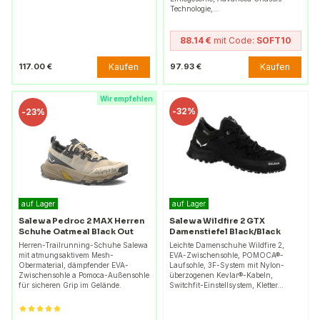
Technologie,…
88.14 €
mit Code:
SOFT10
Kaufen
Kaufen
117.00 €
97.93 €
Wir empfehlen
-
32%
-
23%
auf Lager
auf Lager
Salewa Pedroc 2 MAX Herren
Salewa Wildfire 2 GTX
Schuhe Oatmeal Black Out
Damenstiefel Black/Black
Herren-Trailrunning-Schuhe Salewa
Leichte Damenschuhe Wildfire 2,
mit atmungsaktivem Mesh-
EVA-Zwischensohle, POMOCA®-
Obermaterial, dämpfender EVA-
Laufsohle, 3F-System mit Nylon-
Zwischensohle a Pomoca-Außensohle
überzogenen Kevlar®-Kabeln,
für sicheren Grip im Gelände.
Switchfit-Einstellsystem, Kletter…