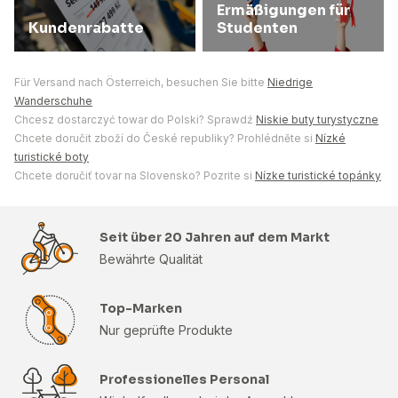
Ermäßigungen für
Kundenrabatte
Studenten
Für Versand nach Österreich, besuchen Sie bitte
Niedrige
Wanderschuhe
Chcesz dostarczyć towar do Polski? Sprawdź
Niskie buty turystyczne
Chcete doručit zboží do České republiky? Prohlédněte si
Nízké
turistické boty
Chcete doručiť tovar na Slovensko? Pozrite si
Nízke turistické topánky
Seit über 20 Jahren auf dem Markt
Bewährte Qualität
Top-Marken
Nur geprüfte Produkte
Professionelles Personal