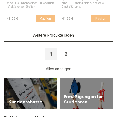
ohne PFC, innenseitiger Silikondruck,
eine 3D-Konstruktion für bessere
reflektierender Streifen.
Elastizität und…
Kaufen
Kaufen
43.29 €
41.99 €
Weitere Produkte laden
1
2
Alles anzeigen
Ermäßigungen für
Kundenrabatte
Studenten