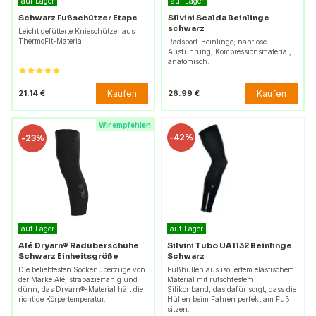
auf Lager
auf Lager
Schwarz Fußschützer Etape
Silvini Scalda Beinlinge
schwarz
Leicht gefütterte Knieschützer aus
ThermoFit-Material.
Radsport-Beinlinge; nahtlose
Ausführung, Kompressionsmaterial,
anatomisch.
Kaufen
Kaufen
21.14 €
26.99 €
Wir empfehlen
-
42%
-
23%
auf Lager
auf Lager
Alé Dryarn® Radüberschuhe
Silvini Tubo UA1132 Beinlinge
Schwarz Einheitsgröße
Schwarz
Die beliebtesten Sockenüberzüge von
Fußhüllen aus isoliertem elastischem
der Marke Alé, strapazierfähig und
Material mit rutschfestem
dünn, das Dryarn®-Material hält die
Silikonband, das dafür sorgt, dass die
richtige Körpertemperatur.
Hüllen beim Fahren perfekt am Fuß
sitzen.