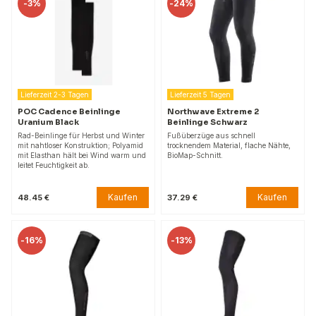
-
3%
-
24%
Lieferzeit 2-3 Tagen
Lieferzeit 5 Tagen
POC Cadence Beinlinge
Northwave Extreme 2
Uranium Black
Beinlinge Schwarz
Rad-Beinlinge für Herbst und Winter
Fußüberzüge aus schnell
mit nahtloser Konstruktion; Polyamid
trocknendem Material, flache Nähte,
mit Elasthan hält bei Wind warm und
BioMap-Schnitt.
leitet Feuchtigkeit ab.
Kaufen
Kaufen
48.45 €
37.29 €
-
16%
-
13%