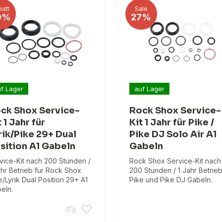
att
Sale
9%
27%
f Lager
auf Lager
ck Shox Service-
Rock Shox Service-
t 1 Jahr für
Kit 1 Jahr für Pike /
rik/Pike 29+ Dual
Pike DJ Solo Air A1
sition A1 Gabeln
Gabeln
vice-Kit nach 200 Stunden /
Rock Shox Service-Kit nach
ahr Betrieb für Rock Shox
200 Stunden / 1 Jahr Betrieb
e/Lyrik Dual Position 29+ A1
Pike und Pike DJ Gabeln.
eln.