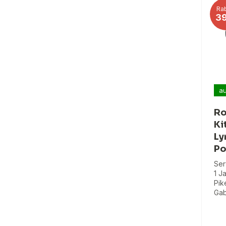
Rab
3
au
Ro
Ki
Ly
Po
Ser
1 J
Pik
Gab