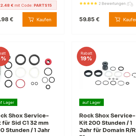
2 Bewertungen
2.48 €
mit Code:
PARTS15
.98 €
59.85 €
Kaufen
Kaufe
att
Rabatt
5%
19%
f Lager
auf Lager
ck Shox Service-
Rock Shox Service-
t für Sid C1 32 mm
Kit 200 Stunden / 1
0 Stunden / 1 Jahr
Jahr für Domain R/