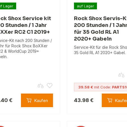
f Lager
auf Lager
ck Shox Service kit
Rock Shox Servis-K
0 Stunden / 1 Jahr
200 Stunden / 1 Jah
XXer RC2 C1 2019+
für 35 Gold RL A1
2020+ Gabeln
vice-Kit nach 200 Stunden /
ahr für Rock Shox BoXXer
Service-Kit für die Rock Sh
2 & WorldCup 2019+
35 Gold RL A1 2020+ Gabel.
eln.
39.58 €
mit Code:
PARTS1
.40 €
43.98 €
Kaufen
Kaufe