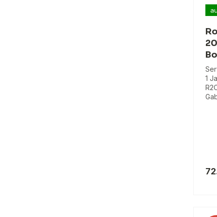
au
Ro
20
Bo
Ser
1 J
R2C
Gab
72