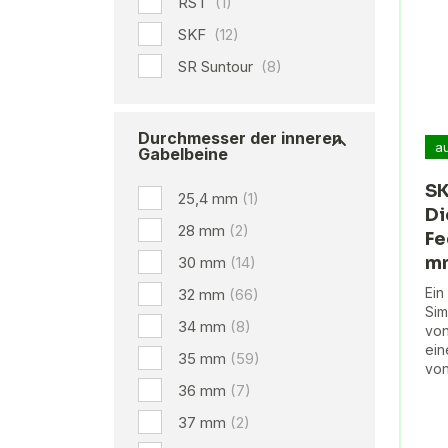
RST
(1)
SKF
(12)
SR Suntour
(8)
Durchmesser der inneren
a
Gabelbeine
SK
25,4 mm
(1)
Di
28 mm
(2)
Fe
m
30 mm
(14)
Ein
32 mm
(66)
Sim
34 mm
(8)
von
ein
35 mm
(59)
von
36 mm
(7)
37 mm
(2)