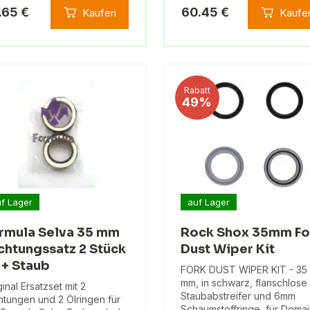
.65 €
60.45 €
Kaufen
Kaufe
Rabatt
49%
f Lager
auf Lager
rmula Selva 35 mm
Rock Shox 35mm Fo
chtungssatz 2 Stück
Dust Wiper Kit
 + Staub
FORK DUST WIPER KIT - 35
mm, in schwarz, flanschlose
ginal Ersatzset mit 2
Staubabstreifer und 6mm
htungen und 2 Ölringen für
Schaumstoffringe, für Doma