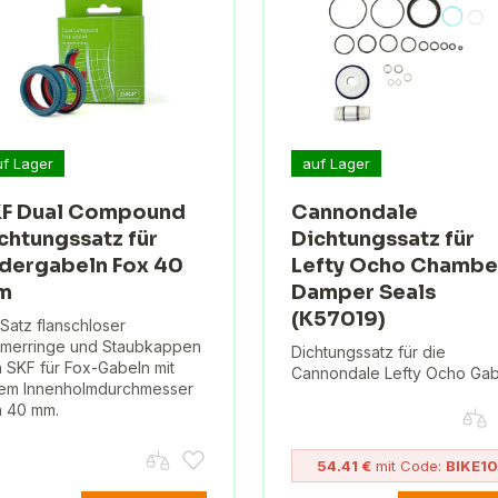
uf Lager
auf Lager
F Dual Compound
Cannondale
chtungssatz für
Dichtungssatz für
dergabeln Fox 40
Lefty Ocho Chambe
m
Damper Seals
(K57019)
 Satz flanschloser
merringe und Staubkappen
Dichtungssatz für die
 SKF für Fox-Gabeln mit
Cannondale Lefty Ocho Gab
em Innenholmdurchmesser
 40 mm.
54.41 €
mit Code:
BIKE10