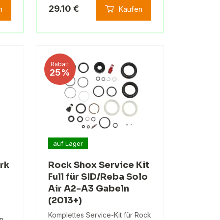
29.10 €
n
Kaufen
Rabatt
25%
auf Lager
rk
Rock Shox Service Kit
Full für SID/Reba Solo
Air A2-A3 Gabeln
(2013+)
Komplettes Service-Kit für Rock
in