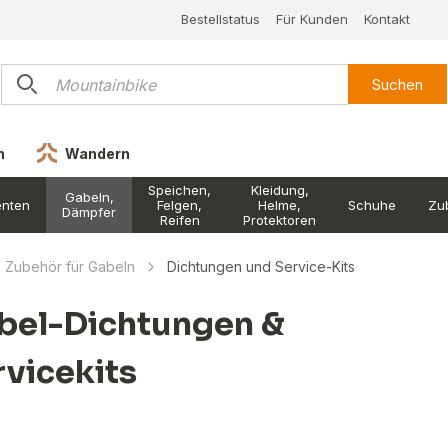
Bestellstatus
Für Kunden
Kontakt
Suchen
n
Wandern
Speichen,
Kleidung,
Gabeln,
nten
Felgen,
Helme,
Schuhe
Zu
Dämpfer
Reifen
Protektoren
Zubehör für Gabeln
Dichtungen und Service-Kits
bel-Dichtungen &
rvicekits