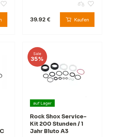
39.92 €
n
Kaufen
Sale
35%
auf Lager
Rock Shox Service-
Kit 200 Stunden / 1
RC
Jahr Bluto A3