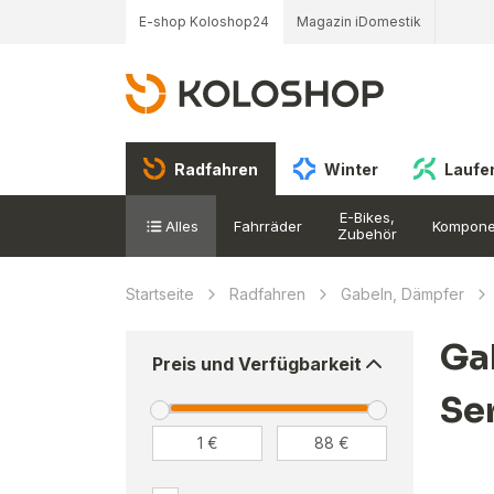
E-shop Koloshop24
Magazin iDomestik
Radfahren
Winter
Laufe
E-Bikes,
Alles
Fahrräder
Kompone
Zubehör
Startseite
Radfahren
Gabeln, Dämpfer
Ga
Preis und Verfügbarkeit
Se