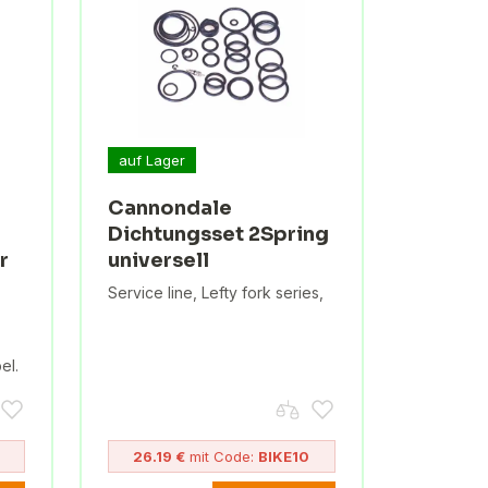
auf Lager
Cannondale
Dichtungsset 2Spring
r
universell
Service line, Lefty fork series,
el.
26.19 €
mit Code:
BIKE10