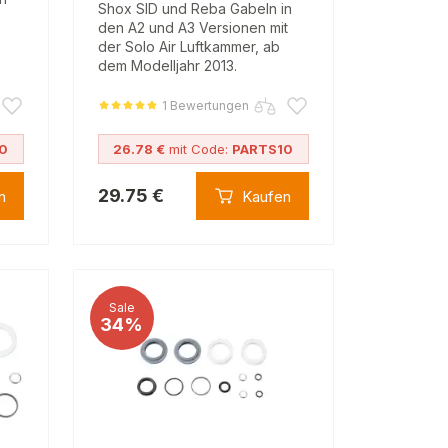
Shox SID und Reba Gabeln in
den A2 und A3 Versionen mit
der Solo Air Luftkammer, ab
dem Modelljahr 2013.
1 Bewertungen
0
26.78 €
mit Code:
PARTS10
29.75 €
n
Kaufen
Sale
34%