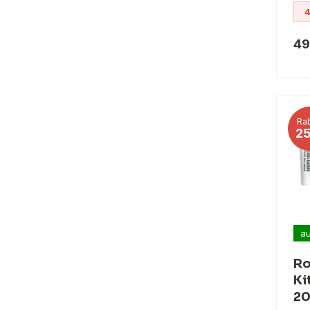
4
49
Rab
2
au
Ro
Ki
20