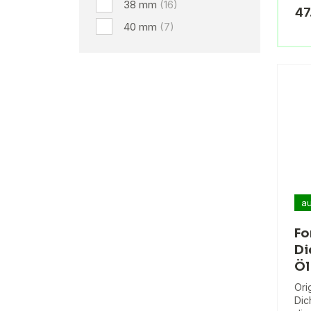
38 mm
(16)
47
40 mm
(7)
au
Fo
Di
Öl
Ori
Dic