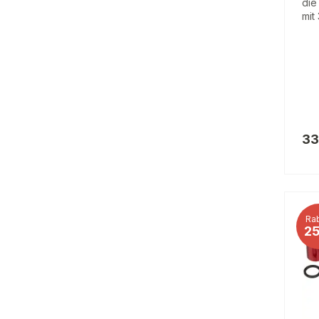
die
mit
33
Rab
2