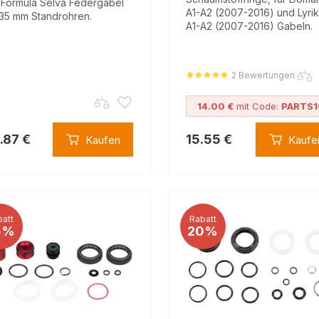
 Formula Selva Federgabel
A1-A2 (2007-2016) und Lyrik
 35 mm Standrohren.
A1-A2 (2007-2016) Gabeln.
2 Bewertungen
14.00 €
mit Code:
PARTS1
.87 €
15.55 €
Kaufen
Kaufe
att
Rabatt
5%
20%