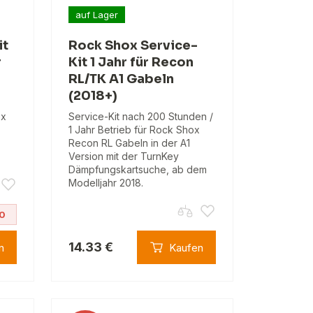
auf Lager
it
Rock Shox Service-
r
Kit 1 Jahr für Recon
RL/TK A1 Gabeln
(2018+)
ox
Service-Kit nach 200 Stunden /
1 Jahr Betrieb für Rock Shox
Recon RL Gabeln in der A1
Version mit der TurnKey
Dämpfungskartsuche, ab dem
Modelljahr 2018.
0
14.33 €
n
Kaufen