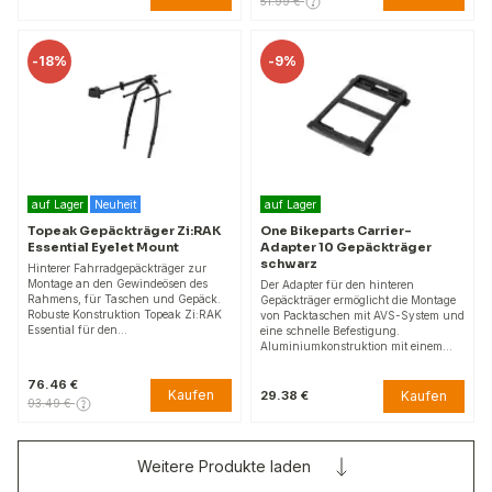
51.99 €
-
18%
-
9%
auf Lager
Neuheit
auf Lager
Topeak Gepäckträger Zi:RAK
One Bikeparts Carrier-
Essential Eyelet Mount
Adapter 10 Gepäckträger
schwarz
Hinterer Fahrradgepäckträger zur
Montage an den Gewindeösen des
Der Adapter für den hinteren
Rahmens, für Taschen und Gepäck.
Gepäckträger ermöglicht die Montage
Robuste Konstruktion Topeak Zi:RAK
von Packtaschen mit AVS-System und
Essential für den…
eine schnelle Befestigung.
Aluminiumkonstruktion mit einem…
76.46 €
Kaufen
Kaufen
29.38 €
93.49 €
Weitere Produkte laden