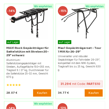
Wir empfehlen
Wir empfehlen
-
14%
-
15%
auf Lager
auf Lager
MAX1 Rock Gepäckträger für
Max1 Gepäckträgerset – Tour
Sattelstütze mit Streben 20-
1 MIK für 26–29″
29" schwarz
Universeller und robuster
Gepäckträger für Fahrräder 26–29",
Aluminium-
kompatibel mit dem MIK-System,
Sattelstützengepäckträger mit
Tragkraft bis zu 25 kg, Gewicht 630
Streben, Auflagefläche 150x355 mm,
g.
Traglast 9 / 27 kg, Durchmesser für
die Sattelstütze 25–32 mm, Gewicht
670 g.
31.29 €
mit Code:
PARTS10
Kaufen
Kaufen
28.07 €
34.77 €
Wir empfehlen
-
13%
-
14%