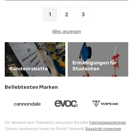
1
2
3
Alles anzeigen
Ermäßigungen für
Kundenrabatte
Studenten
Beliebtesten Marken
Für Versand nach Österreich, besuchen Sie bitte
Fahrradgepäckträger
Chcesz dostarczyć towar do Polski? Sprawdź
Bagażniki rowerowe