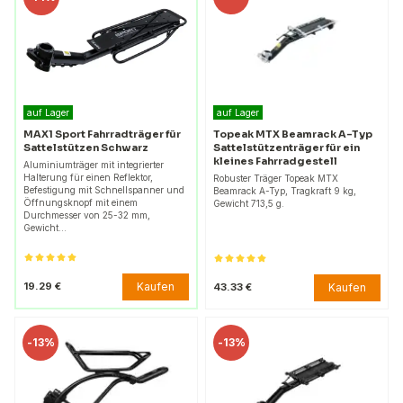
auf Lager
auf Lager
MAX1 Sport Fahrradträger für
Topeak MTX Beamrack A-Typ
Sattelstützen Schwarz
Sattelstützenträger für ein
kleines Fahrradgestell
Aluminiumträger mit integrierter
Halterung für einen Reflektor,
Robuster Träger Topeak MTX
Befestigung mit Schnellspanner und
Beamrack A-Typ, Tragkraft 9 kg,
Öffnungsknopf mit einem
Gewicht 713,5 g.
Durchmesser von 25-32 mm,
Gewicht…
Kaufen
19.29 €
Kaufen
43.33 €
-
13%
-
13%