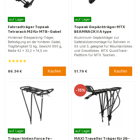
auf Lager
auf Lager
Fahrradträger Topeak
Topeak Gepäckträger MTX
Tetrarack M2 für MTB-Gabel
BEAMRACK II A type
Hinterrad-Bikepacking-Träger,
Aluminium-Gepäckträger zur
Befestigung an der hinteren Gabel,
Sattelstützenmontage für Rahmen in
Tragfähigkeit 12 kg, Gewicht 960 g,
XS und S, geeignet für Mountainbikes
Maße 42 x 33,2 x 14,5 cm.
und Gravelbikes. MTX QuickTrack-
Plattform für MTX Taschen…
Kaufen
Kaufen
86.34 €
51.79 €
-
15%
auf Lager
auf Lager
Träger hinten Force Fe-
MAX1 Traveller Träger für 26-