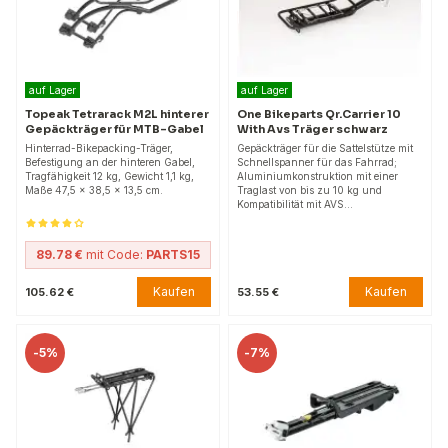
auf Lager
auf Lager
Topeak Tetrarack M2L hinterer
One Bikeparts Qr.Carrier 10
Gepäckträger für MTB-Gabel
With Avs Träger schwarz
Hinterrad-Bikepacking-Träger,
Gepäckträger für die Sattelstütze mit
Befestigung an der hinteren Gabel,
Schnellspanner für das Fahrrad;
Tragfähigkeit 12 kg, Gewicht 1,1 kg,
Aluminiumkonstruktion mit einer
Maße 47,5 x 38,5 x 13,5 cm.
Traglast von bis zu 10 kg und
Kompatibilität mit AVS…
89.78 €
mit Code:
PARTS15
Kaufen
Kaufen
105.62 €
53.55 €
-
5%
-
7%