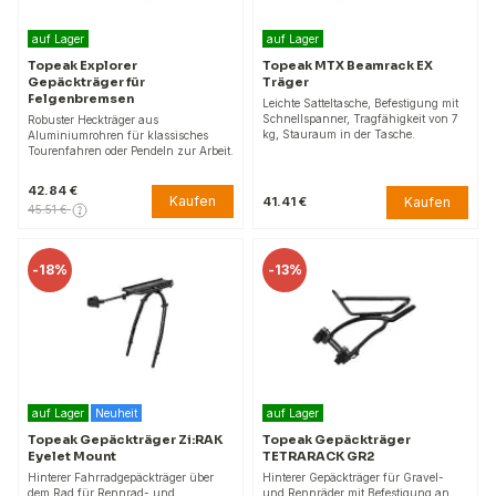
auf Lager
auf Lager
Topeak Explorer
Topeak MTX Beamrack EX
Gepäckträger für
Träger
Felgenbremsen
Leichte Satteltasche, Befestigung mit
Schnellspanner, Tragfähigkeit von 7
Robuster Heckträger aus
kg, Stauraum in der Tasche.
Aluminiumrohren für klassisches
Tourenfahren oder Pendeln zur Arbeit.
42.84 €
Kaufen
Kaufen
41.41 €
45.51 €
-
18%
-
13%
auf Lager
Neuheit
auf Lager
Topeak Gepäckträger Zi:RAK
Topeak Gepäckträger
Eyelet Mount
TETRARACK GR2
Hinterer Fahrradgepäckträger über
Hinterer Gepäckträger für Gravel-
dem Rad für Rennrad- und
und Rennräder mit Befestigung an