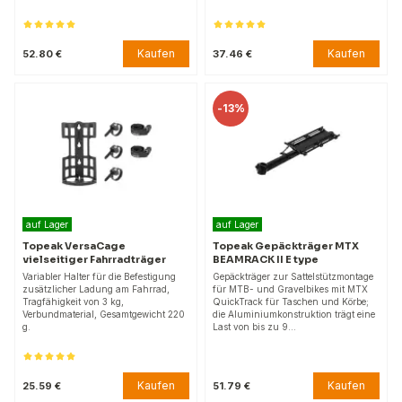
Kaufen
Kaufen
52.80 €
37.46 €
-
13%
auf Lager
auf Lager
Topeak VersaCage
Topeak Gepäckträger MTX
vielseitiger Fahrradträger
BEAMRACK II E type
Variabler Halter für die Befestigung
Gepäckträger zur Sattelstützmontage
zusätzlicher Ladung am Fahrrad,
für MTB- und Gravelbikes mit MTX
Tragfähigkeit von 3 kg,
QuickTrack für Taschen und Körbe;
Verbundmaterial, Gesamtgewicht 220
die Aluminiumkonstruktion trägt eine
g.
Last von bis zu 9…
Kaufen
Kaufen
25.59 €
51.79 €