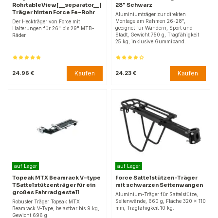
RohrtableView[__separator__]
28" Schwarz
Träger hinten Force Fe-Rohr
Aluminiumträger zur direkten
Montage am Rahmen 26-28",
Der Heckträger von Force mit
geeignet für Wandern, Sport und
Halterungen für 26" bis 29" MTB-
Stadt, Gewicht 750 g, Tragfähigkeit
Räder.
25 kg, inklusive Gummiband.
Kaufen
Kaufen
24.96 €
24.23 €
auf Lager
auf Lager
Topeak MTX Beamrack V-type
Force Sattelstützen-Träger
TSattelstützenträger für ein
mit schwarzen Seitenwangen
großes Fahrradgestell
Aluminium-Träger für Sattelstütze,
Seitenwände, 660 g, Fläche 320 x 110
Robuster Träger Topeak MTX
mm, Tragfähigkeit 10 kg.
Beamrack V-Type, belastbar bis 9 kg,
Gewicht 696 g.