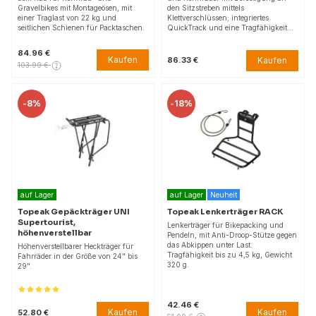
Gravelbikes mit Montageösen, mit
den Sitzstreben mittels
einer Traglast von 22 kg und
Klettverschlüssen; integriertes
seitlichen Schienen für Packtaschen.
QuickTrack und eine Tragfähigkeit…
84.96 €
Kaufen
Kaufen
86.33 €
103.99 €
-
8%
-
18%
auf Lager
auf Lager
Neuheit
Topeak Gepäckträger UNI
Topeak Lenkerträger RACK
Supertourist,
Lenkerträger für Bikepacking und
höhenverstellbar
Pendeln, mit Anti-Droop-Stütze gegen
das Abkippen unter Last.
Höhenverstellbarer Heckträger für
Tragfähigkeit bis zu 4,5 kg, Gewicht
Fahrräder in der Größe von 24" bis
320 g.
29".
42.46 €
Kaufen
Kaufen
52.80 €