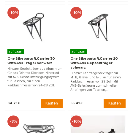
-
10%
-
10%
auf Lager
auf Lager
One Bikeparts R.Carrier 30
One Bikeparts R.Carrier 20
With Avs Träger schwarz
With Avs Gepäckträger
schwarz
Hinterer Gepäckträger aus Aluminium
für das Fahrrad über dem Hinterrad
Hinterer Fahrradgepäckträger für
mit AVS-Schnellbefestigungssystem
MTB, Gravel und E-Bike, für einen
für Taschen; für einen
Raddurchmesser von 29 Zoll. Mit
Raddurchmesser von 24–28 Zoll.
AVS-Befestigung zum schnellen
Anbringen von Taschen,…
Kaufen
Kaufen
64.71 €
55.41 €
-
3%
-
10%