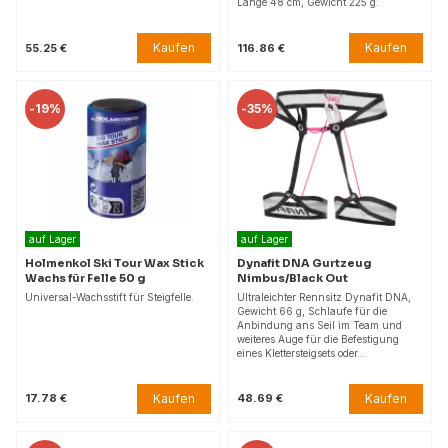
Länge 48 cm, Gewicht 225 g.
Kaufen
Kaufen
55.25 €
116.86 €
-
19%
-
35%
auf Lager
auf Lager
Holmenkol Ski Tour Wax Stick
Dynafit DNA Gurtzeug
Wachs für Felle 50 g
Nimbus/Black Out
Universal-Wachsstift für Steigfelle.
Ultraleichter Rennsitz Dynafit DNA,
Gewicht 66 g, Schlaufe für die
Anbindung ans Seil im Team und
weiteres Auge für die Befestigung
eines Klettersteigsets oder…
Kaufen
Kaufen
17.78 €
48.69 €