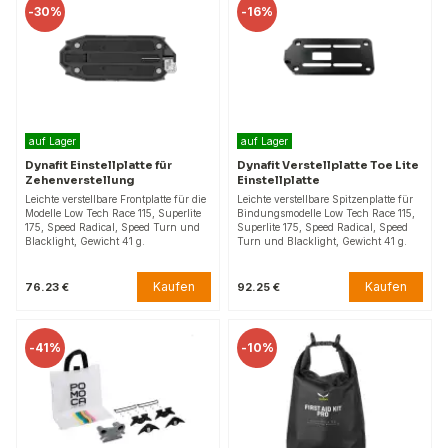
-
30%
-
16%
auf Lager
auf Lager
Dynafit Einstellplatte für
Dynafit Verstellplatte Toe Lite
Zehenverstellung
Einstellplatte
Leichte verstellbare Frontplatte für die
Leichte verstellbare Spitzenplatte für
Modelle Low Tech Race 115, Superlite
Bindungsmodelle Low Tech Race 115,
175, Speed Radical, Speed Turn und
Superlite 175, Speed Radical, Speed
Blacklight, Gewicht 41 g.
Turn und Blacklight, Gewicht 41 g.
Kaufen
Kaufen
76.23 €
92.25 €
-
41%
-
10%