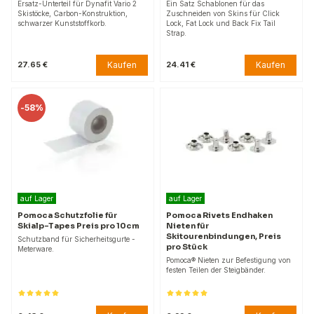
Ersatz-Unterteil für Dynafit Vario 2
Ein Satz Schablonen für das
Skistöcke, Carbon-Konstruktion,
Zuschneiden von Skins für Click
schwarzer Kunststoffkorb.
Lock, Fat Lock und Back Fix Tail
Strap.
Kaufen
Kaufen
27.65 €
24.41 €
-
58%
auf Lager
auf Lager
Pomoca Schutzfolie für
Pomoca Rivets Endhaken
Skialp-Tapes Preis pro 10cm
Nieten für
Skitourenbindungen, Preis
Schutzband für Sicherheitsgurte -
pro Stück
Meterware.
Pomoca® Nieten zur Befestigung von
festen Teilen der Steigbänder.