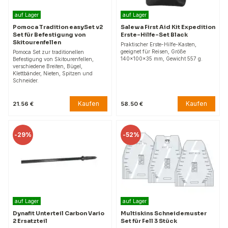
auf Lager
auf Lager
Pomoca Tradition easySet v2
Salewa First Aid Kit Expedition
Set für Befestigung von
Erste-Hilfe-Set Black
Skitourenfellen
Praktischer Erste-Hilfe-Kasten,
geeignet für Reisen, Größe
Pomoca Set zur traditionellen
140x100x35 mm, Gewicht 557 g.
Befestigung von Skitourenfellen,
verschiedene Breiten, Bügel,
Klettbänder, Nieten, Spitzen und
Schneider.
Kaufen
Kaufen
21.56 €
58.50 €
-
29%
-
52%
auf Lager
auf Lager
Dynafit Unterteil Carbon Vario
Multiskins Schneidemuster
2 Ersatzteil
Set für Fell 3 Stück