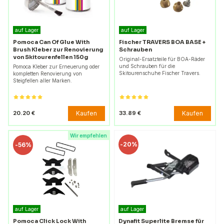
auf Lager
auf Lager
Pomoca Can Of Glue With
Fischer TRAVERS BOA BASE +
Brush Kleber zur Renovierung
Schrauben
von Skitourenfellen 150g
Original-Ersatzteile für BOA-Räder
und Schrauben für die
Pomoca Kleber zur Erneuerung oder
Skitourenschuhe Fischer Travers.
kompletten Renovierung von
Steigfellen aller Marken.
Kaufen
Kaufen
20.20 €
33.89 €
Wir empfehlen
-
20%
-
56%
auf Lager
auf Lager
Pomoca Click Lock With
Dynafit Superlite Bremse für