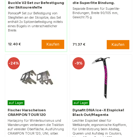
Buckle V2 Set zur Befestigung
die Superlite Bindung.
der Skitourenfelle
Separate Bremsen für Superlite-
Bindungen, Breite 90/105 mm,
Pomoca® Set zur Befestigung von
Gewicht 75 g.
Steigfellen an der Skispitze, das Set
enthält 2x Spitzenbefestigung mittels
eines Bügels in unterschiedlicher
Breite.
Kaufen
12.40 €
Kaufen
71.37 €
-
24%
-
9%
auf Lager
auf Lager
Fischer Harscheisen
Dynafit DNA Ice-X Eispickel
CRAMPON TOUR 120
Black Out/Magenta
Haršajzny für Wintertourismus und
Leichter Eispickel ideal für
Wanderungen verbessern die Traktion
Wettkämpfe, ergonomische Kopfform,
auf vereister Oberfläche; Ausführung
für Unterstützung beim Abstieg,
CRAMPON TOUR 120, UNI, silber.
Queren und Aufstieg in Couloirs,