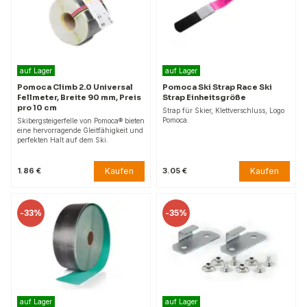
auf Lager
auf Lager
Pomoca Climb 2.0 Universal
Pomoca Ski Strap Race Ski
Fellmeter, Breite 90 mm, Preis
Strap Einheitsgröße
pro 10 cm
Strap für Skier, Klettverschluss, Logo
Pomoca.
Skibergsteigerfelle von Pomoca® bieten
eine hervorragende Gleitfähigkeit und
perfekten Halt auf dem Ski.
Kaufen
Kaufen
1.86 €
3.05 €
-
33%
-
35%
auf Lager
auf Lager