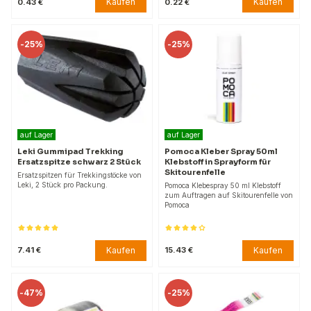
Kaufen
Kaufen
0.43 €
0.22 €
-
25%
-
25%
auf Lager
auf Lager
Leki Gummipad Trekking
Pomoca Kleber Spray 50ml
Ersatzspitze schwarz 2 Stück
Klebstoff in Sprayform für
Skitourenfelle
Ersatzspitzen für Trekkingstöcke von
Leki, 2 Stück pro Packung.
Pomoca Klebespray 50 ml Klebstoff
zum Auftragen auf Skitourenfelle von
Pomoca
Kaufen
Kaufen
7.41 €
15.43 €
-
47%
-
25%