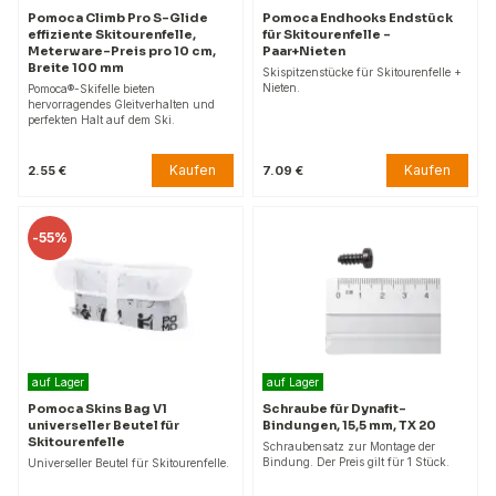
Pomoca Climb Pro S-Glide
Pomoca Endhooks Endstück
effiziente Skitourenfelle,
für Skitourenfelle -
Meterware-Preis pro 10 cm,
Paar+Nieten
Breite 100 mm
Skispitzenstücke für Skitourenfelle +
Nieten.
Pomoca®-Skifelle bieten
hervorragendes Gleitverhalten und
perfekten Halt auf dem Ski.
Kaufen
Kaufen
2.55 €
7.09 €
-
55%
auf Lager
auf Lager
Pomoca Skins Bag V1
Schraube für Dynafit-
universeller Beutel für
Bindungen, 15,5 mm, TX 20
Skitourenfelle
Schraubensatz zur Montage der
Bindung. Der Preis gilt für 1 Stück.
Universeller Beutel für Skitourenfelle.