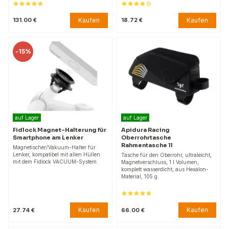
Kaufen
Kaufen
131.00 €
18.72 €
-
15%
auf Lager
auf Lager
Fidlock Magnet-Halterung für
Apidura Racing
Smartphone am Lenker
Oberrohrtasche
Rahmentasche 1l
Magnetischer/Vakuum-Halter für
Lenker, kompatibel mit allen Hüllen
Tasche für den Oberrohr, ultraleicht,
mit dem Fidlock VACUUM-System.
Magnetverschluss, 1 l Volumen,
komplett wasserdicht, aus Hexalon-
Material, 105 g.
Kaufen
Kaufen
27.74 €
66.00 €