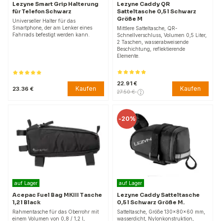
Lezyne Smart Grip Halterung
Lezyne Caddy QR
für Telefon Schwarz
Satteltasche 0,5 l Schwarz
Größe M
Universeller Halter für das
Smartphone, der am Lenker eines
Mittlere Satteltasche, QR-
Fahrrads befestigt werden kann.
Schnellverschluss, Volumen 0,5 Liter,
2 Taschen, wasserabweisende
Beschichtung, reflektierende
Elemente.
22.91 €
Kaufen
Kaufen
23.36 €
27.50 €
-
20%
auf Lager
auf Lager
Acepac Fuel Bag MKIII Tasche
Lezyne Caddy Satteltasche
1,2 l Black
0,5 l Schwarz Größe M.
Rahmentasche für das Oberrohr mit
Satteltasche, Größe 130x80x60 mm,
einem Volumen von 0,8 / 1,2 l,
wasserdicht, Nylonkonstruktion,