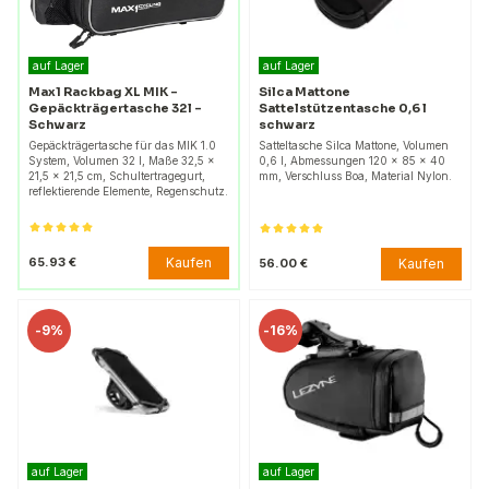
auf Lager
auf Lager
Max1 Rackbag XL MIK –
Silca Mattone
Gepäckträgertasche 32 l –
Sattelstützentasche 0,6 l
Schwarz
schwarz
Gepäckträgertasche für das MIK 1.0
Satteltasche Silca Mattone, Volumen
System, Volumen 32 l, Maße 32,5 x
0,6 l, Abmessungen 120 x 85 x 40
21,5 x 21,5 cm, Schultertragegurt,
mm, Verschluss Boa, Material Nylon.
reflektierende Elemente, Regenschutz.
Kaufen
65.93 €
Kaufen
56.00 €
-
9%
-
16%
auf Lager
auf Lager