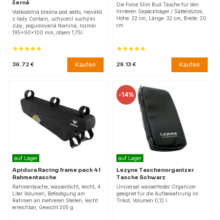
černá
Die Force Slim Bud Tasche für den
hinteren Gepäckträger / Sattelstütze,
Voděodolná brašna pod sedlo, největší
Höhe: 22 cm, Länge: 32 cm, Breite: 20
z řady Contain, uchycení suchými
cm.
zipy, pogumovaná tkanina, rozměr
195x90x100 mm, objem 1,75l.
Kaufen
Kaufen
36.72 €
29.13 €
-
14%
auf Lager
auf Lager
Apidura Racing frame pack 4 l
Lezyne Taschenorganizer
Rahmentasche
Tasche Schwarz
Rahmentasche, wasserdicht, leicht, 4
Universal wasserfester Organizer
Liter Volumen, Befestigung am
geeignet für die Aufbewahrung im
Rahmen an mehreren Stellen, leicht
Trikot, Volumen 0,12 l.
erreichbar, Gewicht 205 g.