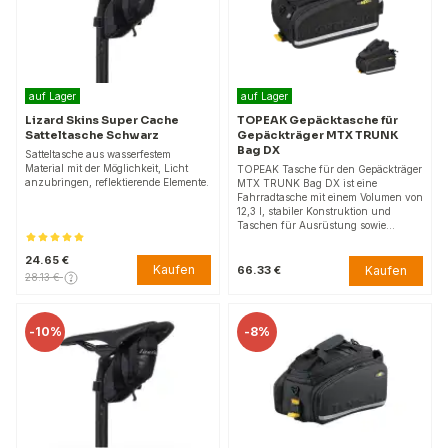
auf Lager
auf Lager
Lizard Skins Super Cache
TOPEAK Gepäcktasche für
Satteltasche Schwarz
Gepäckträger MTX TRUNK
Bag DX
Satteltasche aus wasserfestem
Material mit der Möglichkeit, Licht
TOPEAK Tasche für den Gepäckträger
anzubringen, reflektierende Elemente.
MTX TRUNK Bag DX ist eine
Fahrradtasche mit einem Volumen von
12,3 l, stabiler Konstruktion und
Taschen für Ausrüstung sowie…
24.65 €
Kaufen
Kaufen
66.33 €
28.13 €
-
10%
-
8%