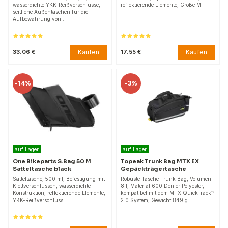
wasserdichte YKK-Reißverschlüsse,
reflektierende Elemente, Größe M.
seitliche Außentaschen für die
Aufbewahrung von…
Kaufen
Kaufen
33.06 €
17.55 €
-
14%
-
3%
auf Lager
auf Lager
One Bikeparts S.Bag 50 M
Topeak Trunk Bag MTX EX
Satteltasche black
Gepäckträgertasche
Satteltasche, 500 ml, Befestigung mit
Robuste Tasche Trunk Bag, Volumen
Klettverschlüssen, wasserdichte
8 l, Material 600 Denier Polyester,
Konstruktion, reflektierende Elemente,
kompatibel mit dem MTX QuickTrack™
YKK-Reißverschluss
2.0 System, Gewicht 849 g.