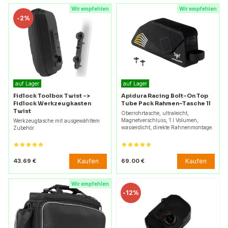
Wir empfehlen
Wir empfehlen
-
2%
auf Lager
auf Lager
Fidlock Toolbox Twist ->
Apidura Racing Bolt-On Top
Fidlock Werkzeugkasten
Tube Pack Rahmen-Tasche 1l
Twist
Oberrohrtasche, ultraleicht,
Magnetverschluss, 1 l Volumen,
Werkzeugtasche mit ausgewähltem
wasserdicht, direkte Rahnenmontage.
Zubehör.
Kaufen
Kaufen
43.69 €
69.00 €
Wir empfehlen
-
12%