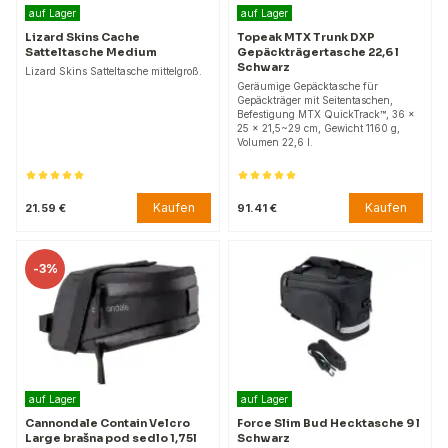
auf Lager
auf Lager
Lizard Skins Cache
Topeak MTX Trunk DXP
Satteltasche Medium
Gepäckträgertasche 22,6 l
Schwarz
Lizard Skins Satteltasche mittelgroß.
Geräumige Gepäcktasche für
Gepäckträger mit Seitentaschen,
Befestigung MTX QuickTrack™, 36 x
25 x 21,5~29 cm, Gewicht 1160 g,
Volumen 22,6 l.
Kaufen
Kaufen
21.59 €
91.41 €
-
3%
auf Lager
auf Lager
Cannondale Contain Velcro
Force Slim Bud Hecktasche 9 l
Large brašna pod sedlo 1,75l
Schwarz