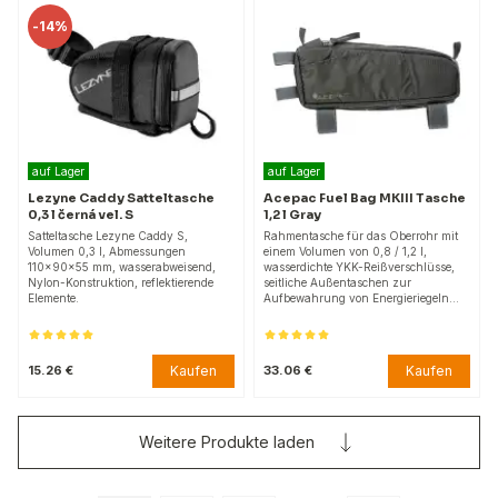
-
14%
auf Lager
auf Lager
Lezyne Caddy Satteltasche
Acepac Fuel Bag MKIII Tasche
0,3 l černá vel. S
1,2 l Gray
Satteltasche Lezyne Caddy S,
Rahmentasche für das Oberrohr mit
Volumen 0,3 l, Abmessungen
einem Volumen von 0,8 / 1,2 l,
110x90x55 mm, wasserabweisend,
wasserdichte YKK-Reißverschlüsse,
Nylon-Konstruktion, reflektierende
seitliche Außentaschen zur
Elemente.
Aufbewahrung von Energieriegeln…
Kaufen
Kaufen
15.26 €
33.06 €
Weitere Produkte laden