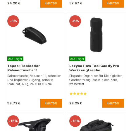
Kaufen
Kaufen
24.20 €
57.97 €
-
3%
-
6%
auf Lager
auf Lager
Topeak Toploader
Lezyne Flow Tool Caddy Pro
Rahmentasche 1 l
Werkzeugtasche.
Rahmentasche, Volumen 1 l, schneller
Eleganter Organizer für Kleinigkeiten,
und bequemer Zugang, perfekte
flaschenförmig, passt in den Korb,
Stabilität, 121 g, 24 x 10 x 6 cm.
wasserfest.
Kaufen
Kaufen
39.72 €
29.25 €
-
12%
-
13%