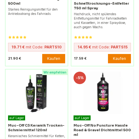
500ml
Schnelltrocknungs-Entfetter
750 ml Spray
Starkes Reinigungsmittel für den
Antriebsstrang des Fahrrads.
Hochdruck, nicht spülendes
Entfettungsmittel für Fahrradketten
und Kassetten, in einer Spraydose,
auch gegen Wachs.
19.71 €
mit Code:
PARTS10
14.95 €
mit Code:
PARTS15
Kaufen
Kaufen
21.90 €
17.59 €
Wir empfehlen
-
5%
auf Lager
auf Lager
Muc-Off C3 Keramik Trocken-
Muc-Off No Puncture Hassle
Schmiermittel 120ml
Road & Gravel Dichtmittel 500
ml
Keramisches Schmiermittel für Ketten,