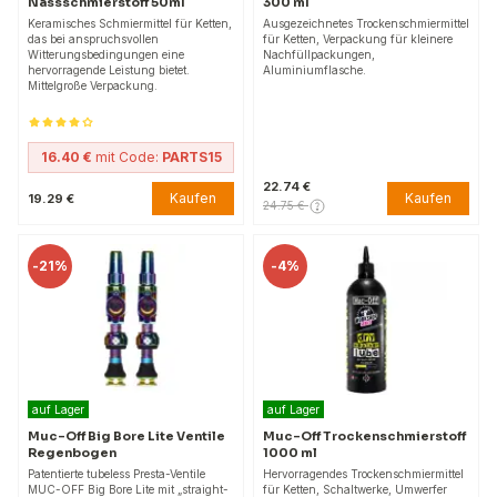
Nassschmierstoff 50ml
300 ml
Keramisches Schmiermittel für Ketten,
Ausgezeichnetes Trockenschmiermittel
das bei anspruchsvollen
für Ketten, Verpackung für kleinere
Witterungsbedingungen eine
Nachfüllpackungen,
hervorragende Leistung bietet.
Aluminiumflasche.
Mittelgroße Verpackung.
16.40 €
mit Code:
PARTS15
22.74 €
Kaufen
Kaufen
19.29 €
24.75 €
-
21%
-
4%
auf Lager
auf Lager
Muc-Off Big Bore Lite Ventile
Muc-Off Trockenschmierstoff
Regenbogen
1000 ml
Patentierte tubeless Presta-Ventile
Hervorragendes Trockenschmiermittel
MUC-OFF Big Bore Lite mit „straight-
für Ketten, Schaltwerke, Umwerfer