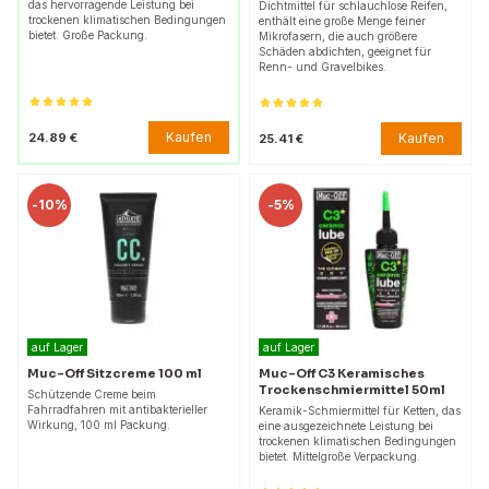
das hervorragende Leistung bei
Dichtmittel für schlauchlose Reifen,
trockenen klimatischen Bedingungen
enthält eine große Menge feiner
bietet. Große Packung.
Mikrofasern, die auch größere
Schäden abdichten, geeignet für
Renn- und Gravelbikes.
Kaufen
24.89 €
Kaufen
25.41 €
-
10%
-
5%
auf Lager
auf Lager
Muc-Off Sitzcreme 100 ml
Muc-Off C3 Keramisches
Trockenschmiermittel 50ml
Schützende Creme beim
Fahrradfahren mit antibakterieller
Keramik-Schmiermittel für Ketten, das
Wirkung, 100 ml Packung.
eine ausgezeichnete Leistung bei
trockenen klimatischen Bedingungen
bietet. Mittelgroße Verpackung.