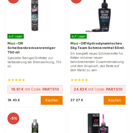
auf Lager
auf Lager
Muc-Off
Muc-Off Hydrodynamisches
Scheibenbremsenreiniger
Sky Team Schmiermittel 50ml.
750 ml
Ein komplett neues Schmiermittel für
Ketten mit einer neuen
Spezieller Reiniger/Entfetter zur
bahnbrechenden Zusammensetzung
Verbesserung der Bremswirkung, 750
und dem Anspruch, das Beste auf
ml.
dem Markt zu sein.
16.61 €
mit Code:
PARTS10
24.63 €
mit Code:
PARTS10
Kaufen
Kaufen
18.45 €
27.37 €
-
5%