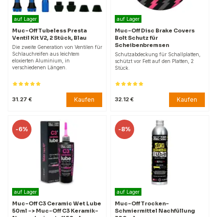
auf Lager
auf Lager
Muc-Off Tubeless Presta
Muc-Off Disc Brake Covers
Ventil Kit V2, 2 Stück, Blau
Bolt Schutz für
Scheibenbremsen
Die zweite Generation von Ventilen für
Schlauchreifen aus leichtem
Schutzabdeckung für Schallplatten,
eloxierten Aluminium, in
schützt vor Fett auf den Platten, 2
verschiedenen Längen.
Stück.
Kaufen
Kaufen
31.27 €
32.12 €
-
6%
-
8%
auf Lager
auf Lager
Muc-Off C3 Ceramic Wet Lube
Muc-Off Trocken-
50ml -> Muc-Off C3 Keramik-
Schmiermittel Nachfüllung