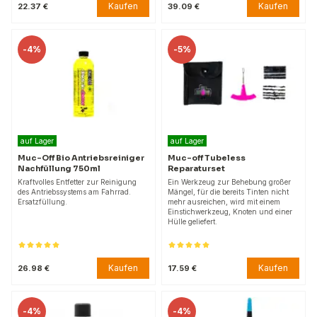
Kaufen
Kaufen
22.37 €
39.09 €
-
4%
-
5%
auf Lager
auf Lager
Muc-Off Bio Antriebsreiniger
Muc-off Tubeless
Nachfüllung 750ml
Reparaturset
Kraftvolles Entfetter zur Reinigung
Ein Werkzeug zur Behebung großer
des Antriebssystems am Fahrrad.
Mängel, für die bereits Tinten nicht
Ersatzfüllung.
mehr ausreichen, wird mit einem
Einstichwerkzeug, Knoten und einer
Hülle geliefert.
Kaufen
Kaufen
26.98 €
17.59 €
-
4%
-
4%