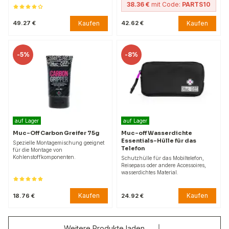
38.36 €
mit Code:
PARTS10
Kaufen
Kaufen
49.27 €
42.62 €
-
5%
-
8%
auf Lager
auf Lager
Muc-Off Carbon Greifer 75g
Muc-off Wasserdichte
Essentials-Hülle für das
Spezielle Montagemischung geeignet
Telefon
für die Montage von
Kohlenstoffkomponenten.
Schutzhülle für das Mobiltelefon,
Reisepass oder andere Accessoires,
wasserdichtes Material.
Kaufen
Kaufen
18.76 €
24.92 €
Weitere Produkte laden