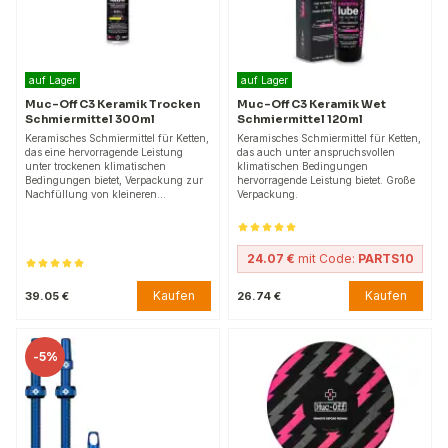
auf Lager
auf Lager
Muc-Off C3 Keramik Trocken
Muc-Off C3 Keramik Wet
Schmiermittel 300ml
Schmiermittel 120ml
Keramisches Schmiermittel für Ketten,
Keramisches Schmiermittel für Ketten,
das eine hervorragende Leistung
das auch unter anspruchsvollen
unter trockenen klimatischen
klimatischen Bedingungen
Bedingungen bietet, Verpackung zur
hervorragende Leistung bietet. Große
Nachfüllung von kleineren…
Verpackung.
24.07 €
mit Code:
PARTS10
Kaufen
Kaufen
39.05 €
26.74 €
-
5%