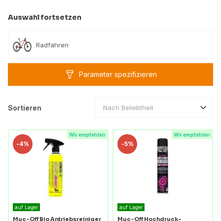
Auswahl fortsetzen
Radfahren
Parameter spezifizieren
Sortieren
Nach Beliebtheit
Wir empfehlen
Wir empfehlen
-
4%
-
5%
auf Lager
auf Lager
Muc-Off Bio Antriebsreiniger
Muc-Off Hochdruck-