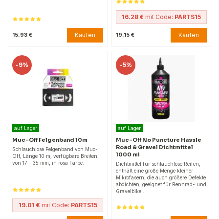
16.28 €
mit Code:
PARTS15
Kaufen
Kaufen
15.93 €
19.15 €
-
9%
-
5%
auf Lager
auf Lager
Muc-Off Felgenband 10m
Muc-Off No Puncture Hassle
Road & Gravel Dichtmittel
Schlauchlose Felgenband von Muc-
1000 ml
Off, Länge 10 m, verfügbare Breiten
von 17 - 35 mm, in rosa Farbe.
Dichtmittel für schlauchlose Reifen,
enthält eine große Menge kleiner
Mikrofasern, die auch größere Defekte
abdichten, geeignet für Rennrad- und
Gravelbike…
19.01 €
mit Code:
PARTS15