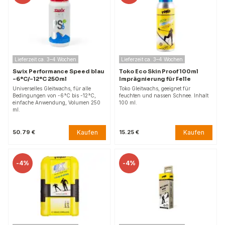
Lieferzeit ca. 3–4 Wochen
Lieferzeit ca. 3–4 Wochen
Swix Performance Speed blau
Toko Eco Skin Proof 100ml
-6°C/-12°C 250ml
Imprägnierung für Felle
Universelles Gleitwachs, für alle
Toko Gleitwachs, geeignet für
Bedingungen von -6°C bis -12°C,
feuchten und nassen Schnee. Inhalt
einfache Anwendung, Volumen 250
100 ml.
ml.
Kaufen
Kaufen
50.79 €
15.25 €
-
4%
-
4%