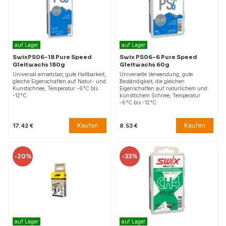
auf Lager
auf Lager
SwixPS06-18 Pure Speed
Swix PS06-6 Pure Speed
Gleitwachs 180g
Gleitwachs 60g
Universal einsetzbar, gute Haltbarkeit,
Universelle Verwendung, gute
gleiche Eigenschaften auf Natur- und
Beständigkeit, die gleichen
Kunstschnee, Temperatur -6°C bis
Eigenschaften auf natürlichem und
-12°C.
künstlichem Schnee, Temperatur
-6°C bis -12°C.
Kaufen
Kaufen
17.42 €
8.53 €
-
20%
-
33%
auf Lager
auf Lager