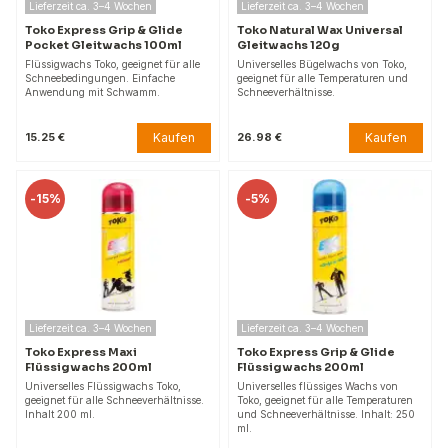
Lieferzeit ca. 3–4 Wochen
Lieferzeit ca. 3–4 Wochen
Toko Express Grip & Glide
Toko Natural Wax Universal
Pocket Gleitwachs 100ml
Gleitwachs 120g
Flüssigwachs Toko, geeignet für alle
Universelles Bügelwachs von Toko,
Schneebedingungen. Einfache
geeignet für alle Temperaturen und
Anwendung mit Schwamm.
Schneeverhältnisse.
Kaufen
Kaufen
15.25 €
26.98 €
-
15%
-
5%
Lieferzeit ca. 3–4 Wochen
Lieferzeit ca. 3–4 Wochen
Toko Express Maxi
Toko Express Grip & Glide
Flüssigwachs 200ml
Flüssigwachs 200ml
Universelles Flüssigwachs Toko,
Universelles flüssiges Wachs von
geeignet für alle Schneeverhältnisse.
Toko, geeignet für alle Temperaturen
Inhalt 200 ml.
und Schneeverhältnisse. Inhalt: 250
ml.