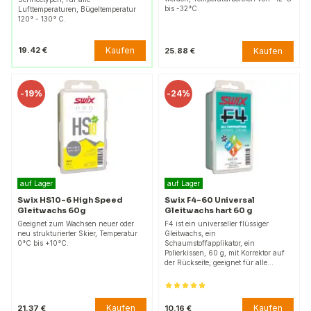
bis -32°C.
Lufttemperaturen, Bügeltemperatur
120° - 130° C.
Kaufen
19.42 €
Kaufen
25.88 €
-
19%
-
24%
auf Lager
auf Lager
Swix HS10-6 High Speed
Swix F4-60 Universal
Gleitwachs 60g
Gleitwachs hart 60 g
Geeignet zum Wachsen neuer oder
F4 ist ein universeller flüssiger
neu strukturierter Skier, Temperatur
Gleitwachs, ein
0°C bis +10°C.
Schaumstoffapplikator, ein
Polierkissen, 60 g, mit Korrektor auf
der Rückseite, geeignet für alle…
Kaufen
Kaufen
21.37 €
10.16 €