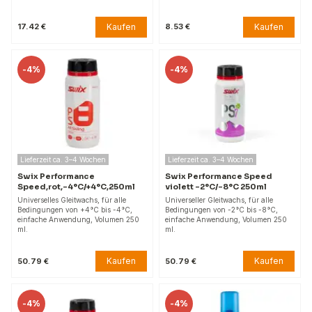
Kaufen
Kaufen
17.42 €
8.53 €
-
4%
-
4%
Lieferzeit ca. 3–4 Wochen
Lieferzeit ca. 3–4 Wochen
Swix Performance
Swix Performance Speed
Speed,rot,-4°C/+4°C,250ml
violett -2°C/-8°C 250ml
Universelles Gleitwachs, für alle
Universeller Gleitwachs, für alle
Bedingungen von +4°C bis -4°C,
Bedingungen von -2°C bis -8°C,
einfache Anwendung, Volumen 250
einfache Anwendung, Volumen 250
ml.
ml.
Kaufen
Kaufen
50.79 €
50.79 €
-
4%
-
4%