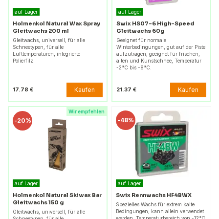
auf Lager
auf Lager
Holmenkol Natural Wax Spray
Swix HS07-6 High-Speed
Gleitwachs 200 ml
Gleitwachs 60g
Gleitwachs, universell, für alle
Geeignet für normale
Schneetypen, für alle
Winterbedingungen, gut auf der Piste
Lufttemperaturen, integrierte
aufzutragen, geeignet für frischen,
Polierfilz.
alten und Kunstschnee, Temperatur
-2°C bis -8°C.
Kaufen
Kaufen
17.78 €
21.37 €
Wir empfehlen
-
48%
-
20%
auf Lager
auf Lager
Holmenkol Natural Skiwax Bar
Swix Rennwachs HF4BWX
Gleitwachs 150 g
Spezielles Wachs für extrem kalte
Bedingungen, kann allein verwendet
Gleitwachs, universell, für alle
werden, Temperaturbereich von -12°C
Schneetypen, für alle