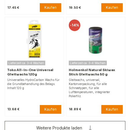
Kaufen
Kaufen
17.45 €
19.50 €
-
14%
Lieferzeit ca. 3–4 Wochen
Lieferzeit ca. 3–4 Wochen
Toko All-In-One Universal
Holmenkol Natural Skiwax
Gleitwachs 120g
Stick Gleitwachs 50 g
Universelles HydroCarbon Wachs für
Gleitwachs, universal,
die Grundbehandlung des Belags.
Kartonverpackung, für alle
Inhalt 120 g
Schneetypen, für alle
Lufttemperaturen, integrierter
Polierfilz.
Kaufen
Kaufen
13.68 €
18.89 €
Weitere Produkte laden