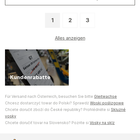
1
2
3
Alles anzeigen
Kundenrabatte
Für Versand nach Österreich, besuchen Sie bitte
Gleitwachse
Chcesz dostarczyć towar do Polski? Sprawdź
Woski poślizgowe
Chcete doručit zboží do České republiky? Prohlédněte si
Skluzné
vosky
Chcete doručiť tovar na Slovensko? Pozrite si
Vosky na sklz