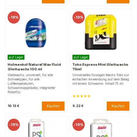
-
19%
-
19%
auf Lager
auf Lager
Holmenkol Natural Wax Fluid
Toko Express Mini Gleitwachs
Gleitwachs 100 ml
75ml
Gleitwachs, universell, für alle
Universelles flüssiges Wachs Toko zur
Schneetypen, für alle
einfachen Anwendung auf dem Belag
Lufttemperaturen,
mit einem Schwamm. Inhalt 75 ml.
Schwammapplikator, integrierter
Polierfilz.
Kaufen
Kaufen
16.13 €
9.22 €
-
19%
-
19%