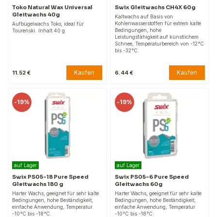
Toko Natural Wax Universal
Swix Gleitwachs CH4X 60g
Gleitwachs 40g
Kaltwachs auf Basis von
Kohlenwasserstoffen für extrem kalte
Aufbügelwachs Toko, ideal für
Bedingungen, hohe
Tourenski. Inhalt 40 g.
Leistungsfähigkeit auf künstlichem
Schnee, Temperaturbereich von -12°C
bis -32°C.
Kaufen
Kaufen
11.52 €
6.44 €
-
19%
-
19%
auf Lager
auf Lager
Swix PS05-18 Pure Speed
Swix PS05-6 Pure Speed
Gleitwachs 180 g
Gleitwachs 60g
Harter Wachs, geeignet für sehr kalte
Harter Wachs, geeignet für sehr kalte
Bedingungen, hohe Beständigkeit,
Bedingungen, hohe Beständigkeit,
einfache Anwendung, Temperatur
einfache Anwendung, Temperatur
-10°C bis -18°C.
-10°C bis -18°C.