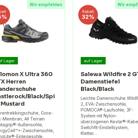
Wir empfehlen
Wir empf
batt
Rabatt
5%
32%
uf Lager
auf Lager
lomon X Ultra 360
Salewa Wildfire 2 
X Herren
Damenstiefel
anderschuhe
Black/Black
stlerock/Black/Spi
Leichte Damenschuhe Wildf
 Mustard
2, EVA-Zwischensohle,
POMOCA®-Laufsohle, 3F-
rentrekkingschuhe, Gore-
System mit Nylon-
-Membran, All Terrain
überzogenen Kevlar®-Kabe
tagrip®-Außensohle,
Switchfit-Einstellsystem,
rgyCell™+-Zwischensohle,
Kletter…
hoLite®-Einlegesohle,