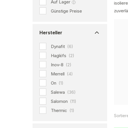
Auf Lager
isolie
zuverlä
Günstige Preise
Hersteller
Dynafit
(6)
Haglöfs
(2)
Inov-8
(2)
Merrell
(4)
On
(1)
Salewa
(36)
Salomon
(11)
Thermic
(1)
Sortier