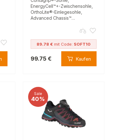
Contagrip®-Sohle,
EnergyCell™+-Zwischensohle,
OrthoLite®-Einlegesohle,
Advanced Chassis™…
89.78 €
mit Code:
SOFT10
99.75 €
n
Kaufen
Sale
40%