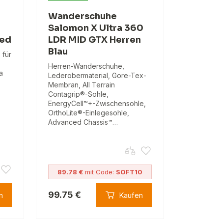
Wanderschuhe
Salomon X Ultra 360
Red
LDR MID GTX Herren
Blau
 für
Herren-Wanderschuhe,
a
Lederobermaterial, Gore-Tex-
Membran, All Terrain
Contagrip®-Sohle,
EnergyCell™+-Zwischensohle,
OrthoLite®-Einlegesohle,
Advanced Chassis™…
89.78 €
mit Code:
SOFT10
99.75 €
n
Kaufen