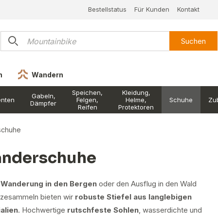
Bestellstatus
Für Kunden
Kontakt
Suchen
n
Wandern
Speichen,
Kleidung,
Gabeln,
nten
Felgen,
Helme,
Schuhe
Zu
Dämpfer
Reifen
Protektoren
schuhe
nderschuhe
e
Wanderung in den Bergen
oder den Ausflug in den Wald
lzesammeln bieten wir
robuste Stiefel aus langlebigen
alien
. Hochwertige
rutschfeste Sohlen
, wasserdichte und