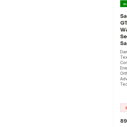
au
Sa
GT
Wa
Se
Sa
Dam
Tex
Con
Ene
Ort
Adv
Tec
89