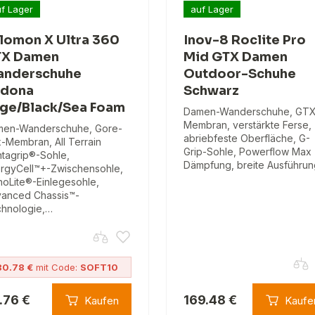
f Lager
auf Lager
lomon X Ultra 360
Inov-8 Roclite Pro
X Damen
Mid GTX Damen
nderschuhe
Outdoor-Schuhe
dona
Schwarz
ge/Black/Sea Foam
Damen-Wanderschuhe, GTX
Membran, verstärkte Ferse,
en-Wanderschuhe, Gore-
abriebfeste Oberfläche, G-
-Membran, All Terrain
Grip-Sohle, Powerflow Max
tagrip®-Sohle,
Dämpfung, breite Ausführun
rgyCell™+-Zwischensohle,
hoLite®-Einlegesohle,
anced Chassis™-
hnologie,…
80.78 €
mit Code:
SOFT10
.76 €
169.48 €
Kaufen
Kaufe