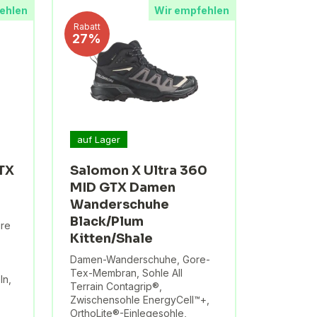
ehlen
Wir empfehlen
Rabatt
27%
auf Lager
GTX
Salomon X Ultra 360
MID GTX Damen
Wanderschuhe
Black/Plum
ire
Kitten/Shale
Damen-Wanderschuhe, Gore-
Tex-Membran, Sohle All
ln,
Terrain Contagrip®,
Zwischensohle EnergyCell™+,
OrthoLite®-Einlegesohle,