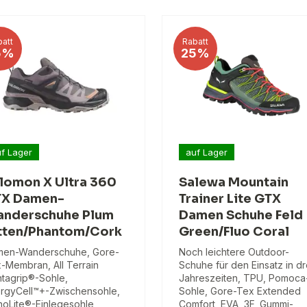
att
Rabatt
5%
25%
f Lager
auf Lager
lomon X Ultra 360
Salewa Mountain
X Damen-
Trainer Lite GTX
nderschuhe Plum
Damen Schuhe Feld
tten/Phantom/Cork
Green/Fluo Coral
en-Wanderschuhe, Gore-
Noch leichtere Outdoor-
-Membran, All Terrain
Schuhe für den Einsatz in dr
tagrip®-Sohle,
Jahreszeiten, TPU, Pomoca
rgyCell™+-Zwischensohle,
Sohle, Gore-Tex Extended
hoLite®-Einlegesohle,
Comfort, EVA, 3F, Gummi-