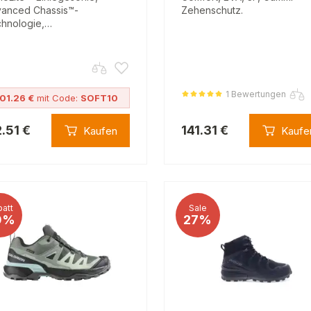
anced Chassis™-
Zehenschutz.
hnologie,…
1 Bewertungen
01.26 €
mit Code:
SOFT10
2.51 €
141.31 €
Kaufen
Kaufe
att
Sale
0%
27%