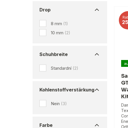
Drop
Rab
2
8 mm
(1)
10 mm
(2)
Schuhbreite
au
Standardní
(2)
Sa
GT
Wa
Kohlenstoffverstärkung
Ki
Nein
(3)
Dam
Tex
Con
Ene
Farbe
Ort