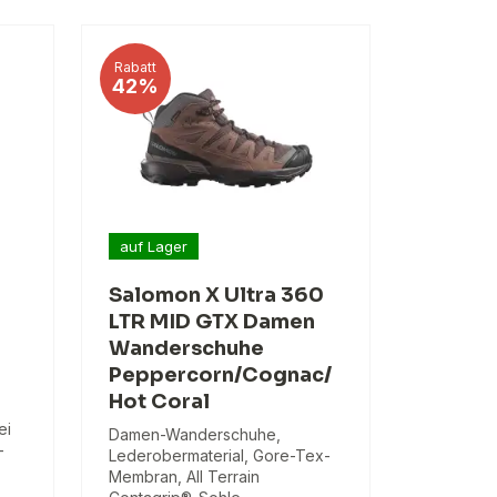
Rabatt
42%
auf Lager
Salomon X Ultra 360
LTR MID GTX Damen
Wanderschuhe
Peppercorn/Cognac/
Hot Coral
ei
Damen-Wanderschuhe,
-
Lederobermaterial, Gore-Tex-
Membran, All Terrain