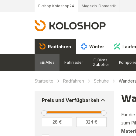
E-shop Koloshop24
Magazin iDomestik
Radfahren
Winter
Laufe
E-Bikes,
Alles
Fahrräder
Kompone
Zubehör
Startseite
Radfahren
Schuhe
Wander
Wa
Preis und Verfügbarkeit
Für di
zum Pi
Materi