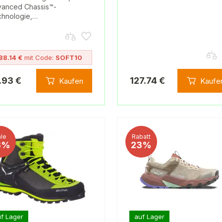
anced Chassis™-
hnologie,…
88.14 €
mit Code:
SOFT10
.93 €
127.74 €
Kaufen
Kaufe
le
Rabatt
3%
23%
f Lager
auf Lager