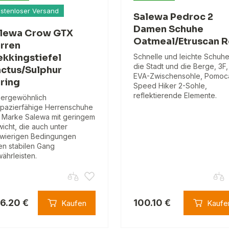
stenloser Versand
Salewa Pedroc 2
Damen Schuhe
lewa Crow GTX
Oatmeal/Etruscan 
rren
ekkingstiefel
Schnelle und leichte Schuhe
die Stadt und die Berge, 3F,
ctus/Sulphur
EVA-Zwischensohle, Pomoc
ring
Speed Hiker 2-Sohle,
reflektierende Elemente.
ergewöhnlich
apazierfähige Herrenschuhe
 Marke Salewa mit geringem
icht, die auch unter
wierigen Bedingungen
en stabilen Gang
ährleisten.
6.20 €
100.10 €
Kaufen
Kaufe