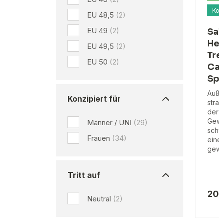
Ko
EU 48,5
(2)
EU 49
(2)
Sa
He
EU 49,5
(2)
Tr
EU 50
(2)
Ca
Sp
Auß
Konzipiert für
str
der
Gew
Männer / UNI
(29)
sch
Frauen
(34)
ein
gew
Tritt auf
20
Neutral
(2)