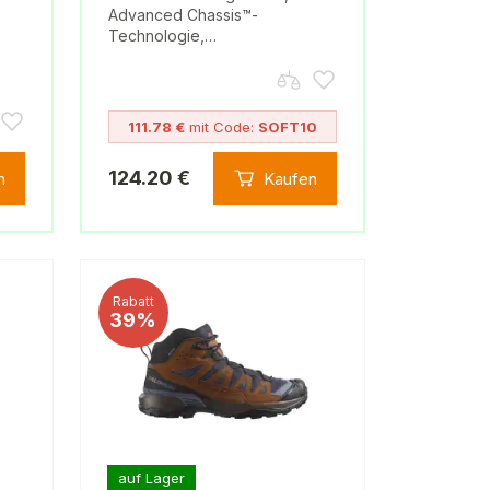
Advanced Chassis™-
Technologie,…
111.78 €
mit Code:
SOFT10
124.20 €
n
Kaufen
Rabatt
39%
auf Lager