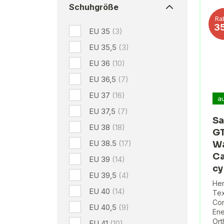
Schuhgröße
Ra
3
EU 35
(3)
EU 35,5
(3)
EU 36
(10)
EU 36,5
(7)
EU 37
(16)
a
EU 37,5
(7)
Sa
EU 38
(18)
GT
EU 38.5
(17)
W
Ca
EU 39
(14)
cy
EU 39,5
(4)
Her
EU 40
(14)
Tex
Con
EU 40,5
(9)
Ene
Ort
EU 41
(10)