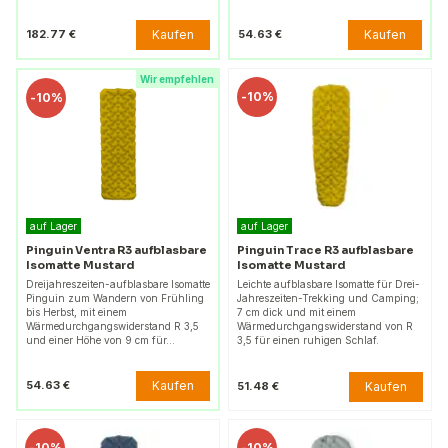
Kaufen
Kaufen
182.77 €
54.63 €
Wir empfehlen
-
10%
-
10%
auf Lager
auf Lager
Pinguin Ventra R3 aufblasbare
Pinguin Trace R3 aufblasbare
Isomatte Mustard
Isomatte Mustard
Dreijahreszeiten-aufblasbare Isomatte
Leichte aufblasbare Isomatte für Drei-
Pinguin zum Wandern von Frühling
Jahreszeiten-Trekking und Camping;
bis Herbst, mit einem
7 cm dick und mit einem
Wärmedurchgangswiderstand R 3,5
Wärmedurchgangswiderstand von R
und einer Höhe von 9 cm für…
3,5 für einen ruhigen Schlaf.
Kaufen
54.63 €
Kaufen
51.48 €
-
10%
-
10%