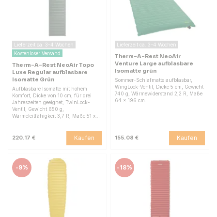
Lieferzeit ca. 3–4 Wochen
Lieferzeit ca. 3–4 Wochen
Kostenloser Versand
Therm-A-Rest NeoAir
Venture Large aufblasbare
Therm-A-Rest NeoAir Topo
Isomatte grün
Luxe Regular aufblasbare
Isomatte Grün
Sommer-Schlafmatte aufblasbar,
WingLock-Ventil, Dicke 5 cm, Gewicht
Aufblasbare Isomatte mit hohem
740 g, Wärmewiderstand 2,2 R, Maße
Komfort, Dicke von 10 cm, für drei
64 x 196 cm.
Jahreszeiten geeignet, TwinLock-
Ventil, Gewicht 650 g,
Wärmeleitfähigkeit 3,7 R, Maße 51 x…
Kaufen
Kaufen
220.17 €
155.08 €
-
9%
-
18%