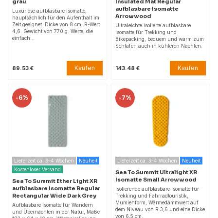
grau
Insulated Mat Regular
aufblasbare Isomatte
Luxuriöse aufblasbare Isomatte,
Arrowwood
hauptsächlich für den Aufenthalt im
Zelt geeignet. Dicke von 8 cm, R-Wert
Ultraleichte isolierte aufblasbare
4,6. Gewicht von 770 g. Werte, die
Isomatte für Trekking und
einfach…
Bikepacking, bequem und warm zum
Schlafen auch in kühleren Nächten.
Kaufen
Kaufen
89.53 €
143.48 €
-
6%
-
7%
Lieferzeit ca. 3–4 Wochen
Neuheit
Lieferzeit ca. 3–4 Wochen
Neuheit
Kostenloser Versand
Sea To Summit Ultralight XR
Isomatte Small Arrowwood
Sea To Summit Ether Light XR
aufblasbare Isomatte Regular
Isolierende aufblasbare Isomatte für
Rectangular Wide Dark Grey
Trekking und Fahrradtouristik,
Mumienform, Wärmedämmwert auf
Aufblasbare Isomatte für Wandern
dem Niveau von R 3,6 und eine Dicke
und Übernachten in der Natur, Maße
von 6,5 cm.