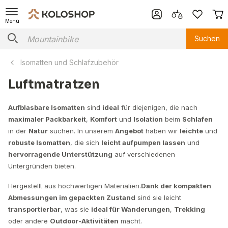
Menü
Suchen
Isomatten und Schlafzubehör
Luftmatratzen
Aufblasbare Isomatten
sind
ideal
für diejenigen, die nach
maximaler Packbarkeit
,
Komfort
und
Isolation
beim
Schlafen
in der
Natur
suchen. In unserem
Angebot
haben wir
leichte
und
robuste Isomatten
, die sich
leicht aufpumpen lassen
und
hervorragende Unterstützung
auf verschiedenen
Untergründen bieten.
Hergestellt aus hochwertigen Materialien.
Dank der kompakten
Abmessungen im gepackten Zustand
sind sie leicht
transportierbar
, was sie
ideal für Wanderungen
,
Trekking
oder andere
Outdoor-Aktivitäten
macht.