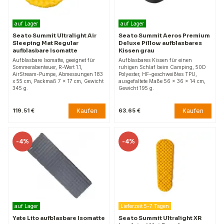
auf Lager
auf Lager
Sea to Summit Ultralight Air
Sea to Summit Aeros Premium
Sleeping Mat Regular
Deluxe Pillow aufblasbares
aufblasbare Isomatte
Kissen grau
Aufblasbare Isomatte, geeignet für
Aufblasbares Kissen für einen
Sommerabenteuer, R-Wert 1.1,
ruhigen Schlaf beim Camping, 50D
AirStream-Pumpe, Abmessungen 183
Polyester, HF-geschweißtes TPU,
x 55 cm, Packmaß 7 x 17 cm, Gewicht
ausgefaltete Maße 56 x 36 x 14 cm,
345 g.
Gewicht 195 g.
Kaufen
Kaufen
119.51 €
63.65 €
-
4%
-
4%
auf Lager
Lieferzeit 5-7 Tagen
Yate Lito aufblasbare Isomatte
Sea to Summit Ultralight XR