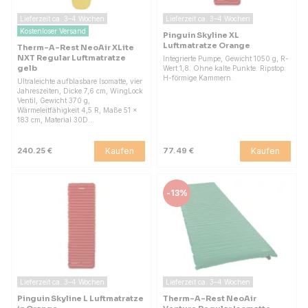
Lieferzeit ca. 3–4 Wochen
Lieferzeit ca. 3–4 Wochen
Kostenloser Versand
Pinguin Skyline XL
Luftmatratze Orange
Therm-A-Rest NeoAir XLite
NXT Regular Luftmatratze
Integrierte Pumpe, Gewicht 1050 g, R-
gelb
Wert 1,8. Ohne kalte Punkte. Ripstop.
H-förmige Kammern.
Ultraleichte aufblasbare Isomatte, vier
Jahreszeiten, Dicke 7,6 cm, WingLock
Ventil, Gewicht 370 g,
Wärmeleitfähigkeit 4,5 R, Maße 51 x
183 cm, Material 30D…
Kaufen
Kaufen
240.25 €
77.49 €
-
13%
Lieferzeit ca. 3–4 Wochen
Lieferzeit ca. 3–4 Wochen
Pinguin Skyline L Luftmatratze
Therm-A-Rest NeoAir