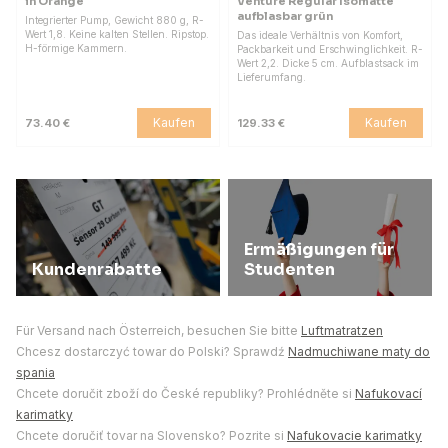
in Orange
Venture Regular Isomatte
aufblasbar grün
Integrierter Pump, Gewicht 880 g, R-
Wert 1,8. Keine kalten Stellen. Ripstop.
Das ideale Verhältnis von Komfort,
H-förmige Kammern.
Packbarkeit und Erschwinglichkeit. R-
Wert 2,2. Dicke 5 cm. Aufblastsack im
Lieferumfang.
Kaufen
Kaufen
73.40 €
129.33 €
Ermäßigungen für
Kundenrabatte
Studenten
Für Versand nach Österreich, besuchen Sie bitte
Luftmatratzen
Chcesz dostarczyć towar do Polski? Sprawdź
Nadmuchiwane maty do
spania
Chcete doručit zboží do České republiky? Prohlédněte si
Nafukovací
karimatky
Chcete doručiť tovar na Slovensko? Pozrite si
Nafukovacie karimatky