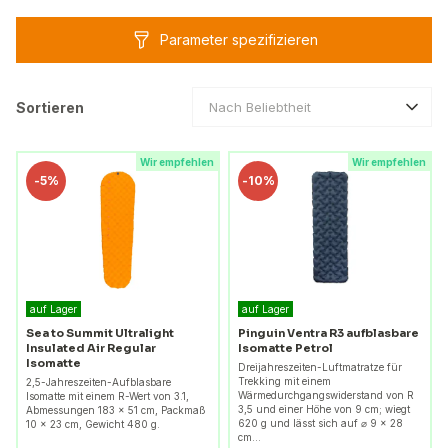
Parameter spezifizieren
Sortieren
Nach Beliebtheit
Wir empfehlen
Wir empfehlen
-
5%
-
10%
auf Lager
auf Lager
Sea to Summit Ultralight
Pinguin Ventra R3 aufblasbare
Insulated Air Regular
Isomatte Petrol
Isomatte
Dreijahreszeiten-Luftmatratze für
Trekking mit einem
2,5-Jahreszeiten-Aufblasbare
Wärmedurchgangswiderstand von R
Isomatte mit einem R-Wert von 3.1,
3,5 und einer Höhe von 9 cm; wiegt
Abmessungen 183 x 51 cm, Packmaß
620 g und lässt sich auf ⌀ 9 × 28
10 x 23 cm, Gewicht 480 g.
cm…