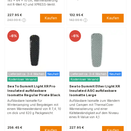
183 × 64 × 10 cm, Wärmeisolierung
mit R-Wert 4,1 und XPRESS-Ventil.
227.95 €
132.95 €
Kaufen
Kaufen
243.99 €
142.99 €
-
6%
-
6%
Lieferzeit ca. 3–4 Wochen
Neuheit
Lieferzeit ca. 3–4 Wochen
Neuheit
Kostenloser Versand
Kostenloser Versand
Sea To Summit Light XR Pro
Sea to Summit Ether Light XR
Insulated aufblasbare
Insulated ASC aufblasbare
Isomatte Regular Pirate Black
Isomatte Large
Aufblasbare Isomatte für
Aufblasbare Isomatte zum Wandern
Wintercamping und Bergsteigen mit
und Campen mit ThermalCore-
einem Wärmewiderstand von R 7,4; 10
Wärmeisolierung und einer
cm dick und 620 g Packgewicht.
Kältebeständigkeit auf dem Niveau
eines R-Value von 4,1.
256.45 €
227.95 €
Kaufen
Kaufen