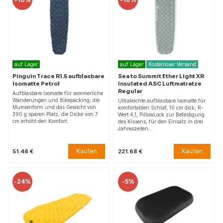
auf Lager
auf Lager
Kostenloser Versand
Pinguin Trace R1.5 aufblasbare
Sea to Summit Ether Light XR
Isomatte Petrol
Insulated ASC Luftmatratze
Regular
Aufblasbare Isomatte für sommerliche
Wanderungen und Bikepacking; die
Ultraleichte aufblasbare Isomatte für
Mumienform und das Gewicht von
komfortablen Schlaf, 10 cm dick, R-
390 g sparen Platz, die Dicke von 7
Wert 4,1, PillowLock zur Befestigung
cm erhöht den Komfort.
des Kissens, für den Einsatz in drei
Jahreszeiten…
Kaufen
Kaufen
51.48 €
221.68 €
-
24%
-
5%