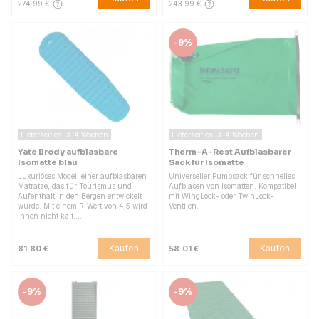
274.99 €
243.99 €
-
9%
Lieferzeit ca. 3–4 Wochen
Lieferzeit ca. 3–4 Wochen
Yate Brody aufblasbare
Therm-A-Rest Aufblasbarer
Isomatte blau
Sack für Isomatte
Luxuriöses Modell einer aufblasbaren
Universeller Pumpsack für schnelles
Matratze, das für Tourismus und
Aufblasen von Isomatten. Kompatibel
Aufenthalt in den Bergen entwickelt
mit WingLock- oder TwinLock-
wurde. Mit einem R-Wert von 4,5 wird
Ventilen.
Ihnen nicht kalt.…
Kaufen
Kaufen
81.80 €
58.01 €
-
9%
-
9%