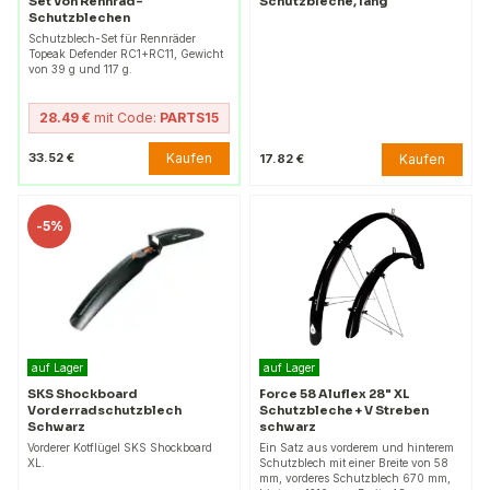
Set von Rennrad-
Schutzbleche, lang
Schutzblechen
Schutzblech-Set für Rennräder
Topeak Defender RC1+RC11, Gewicht
von 39 g und 117 g.
28.49 €
mit Code:
PARTS15
Kaufen
33.52 €
Kaufen
17.82 €
-
5%
auf Lager
auf Lager
SKS Shockboard
Force 58 Aluflex 28" XL
Vorderradschutzblech
Schutzbleche + V Streben
Schwarz
schwarz
Vorderer Kotflügel SKS Shockboard
Ein Satz aus vorderem und hinterem
XL.
Schutzblech mit einer Breite von 58
mm, vorderes Schutzblech 670 mm,