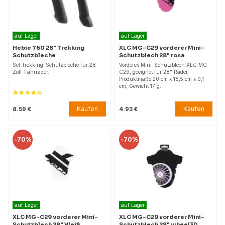
auf Lager
auf Lager
Hebie 760 28" Trekking
XLC MG-C29 vorderer Mini-
Schutzbleche
Schutzblech 28" rosa
Set Trekking-Schutzbleche für 28-
Vorderes Mini-Schutzblech XLC MG-
Zoll-Fahrräder.
C29, geeignet für 28" Räder,
Produktmaße 20 cm x 18,5 cm x 0,1
cm, Gewicht 17 g.
Kaufen
Kaufen
8.59 €
4.93 €
-
70%
-
70%
auf Lager
auf Lager
XLC MG-C29 vorderer Mini-
XLC MG-C29 vorderer Mini-
Schutzblech 28" Weiß
Schutzblech 28" wheel3D