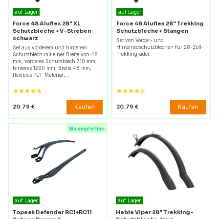
auf Lager
auf Lager
Force 48 Aluflex 28" XL
Force 48 Aluflex 28'' Trekking
Schutzbleche + V-Streben
Schutzbleche + Stangen
schwarz
Set von Vorder- und
Hinterradschutzblechen für 28-Zoll-
Set aus vorderem und hinterem
Trekkingräder.
Schutzblech mit einer Breite von 48
mm, vorderes Schutzblech 710 mm,
hinteres 1260 mm, Breite 48 mm,
flexibles PET-Material,…
Kaufen
Kaufen
20.79 €
20.79 €
Wir empfehlen
auf Lager
auf Lager
Topeak Defender RC1+RC11
Hebie Viper 28" Trekking-