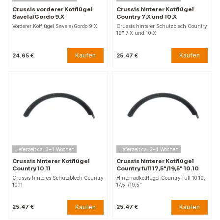
Crussis vorderer Kotflügel
Crussis hinterer Kotflügel
Savela/Gordo 9.X
Country 7.X und 10.X
Vorderer Kotflügel Savela/Gordo 9.X
Crussis hinterer Schutzblech Country
19" 7.X und 10.X
Kaufen
Kaufen
24.65 €
25.47 €
Lieferzeit ca. 3–4 Wochen
Lieferzeit ca. 3–4 Wochen
Crussis hinterer Kotflügel
Crussis hinterer Kotflügel
Country 10.11
Country full 17,5"/19,5" 10.10
Crussis hinteres Schutzblech Country
Hinterradkotflügel Country full 10.10,
10.11
17,5"/19,5"
Kaufen
Kaufen
25.47 €
25.47 €