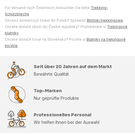
Für Versand nach Österreich, besuchen Sie bitte
Trekking-
Schutzbleche
Chcesz dostarczyć towar do Polski? Sprawdź
Błotniki trekkingowe
Chcete doručit zboží do České republiky? Prohlédněte si
Trekingové
blatníky
Chcete doručiť tovar na Slovensko? Pozrite si
Blatníky na trekingové
bicykle
Seit über 20 Jahren auf dem Markt
Bewährte Qualität
Top-Marken
Nur geprüfte Produkte
Professionelles Personal
Wir helfen Ihnen bei der Auswahl