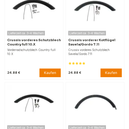
Lieferzeit ca. 3–4 Wochen
Lieferzeit ca. 3–4 Wochen
Crussis vorderes Schutzblech
Crussis vorderer Kotflügel
Country full 10.X
Savela/Gordo 7.11
Vorderradschutzblech Country full
Crussis vorderes Schutzblech
10.X
Savela/Gordo 7.11
Kaufen
Kaufen
24.88 €
24.88 €
Lieferzeit ca. 3–4 Wochen
Lieferzeit ca. 3–4 Wochen