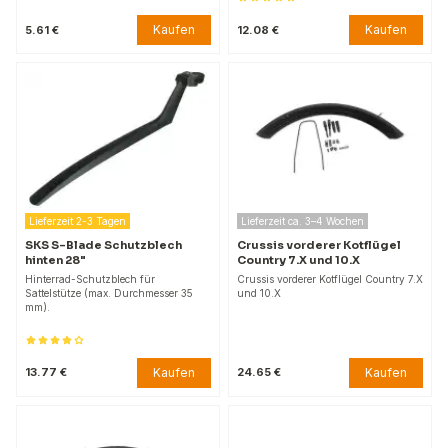
Kaufen
Kaufen
5.61 €
12.08 €
Lieferzeit 2-3 Tagen
Lieferzeit ca. 3–4 Wochen
SKS S-Blade Schutzblech
Crussis vorderer Kotflügel
hinten 28"
Country 7.X und 10.X
Hinterrad-Schutzblech für
Crussis vorderer Kotflügel Country 7.X
Sattelstütze (max. Durchmesser 35
und 10.X
mm).
Kaufen
Kaufen
13.77 €
24.65 €