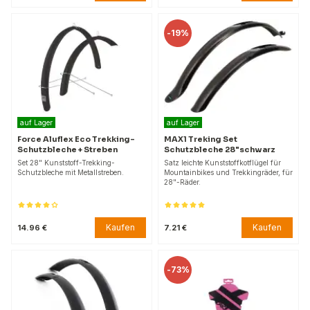
-
19%
auf Lager
auf Lager
Force Aluflex Eco Trekking-
MAX1 Treking Set
Schutzbleche + Streben
Schutzbleche 28"schwarz
Set 28" Kunststoff-Trekking-
Satz leichte Kunststoffkotflügel für
Schutzbleche mit Metallstreben.
Mountainbikes und Trekkingräder, für
28"-Räder.
Kaufen
Kaufen
14.96 €
7.21 €
-
73%