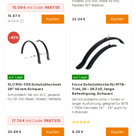
hinteres 1210 mm, Breite 48 mm,
flexibles PET-Material,…
15.08 €
mit Code:
PARTS5
15.87 €
Kaufen
Kaufen
22.04 €
16.73 €
-
43%
auf Lager
auf Lager
XLC MG-F05 Schutzblechset
Force Schutzbleche für MTB-
28" 46 mm Schwarz
Trek, 26 - 28 Zoll, lange
Befestigung, Schwarz
Schutzblech-Set von XLC, passend
für 28-Zoll-Räder, Streben, Reflektor.
Set Schutzbleche vorne + hinten in
langer Ausführung, geeignet für MTB
/ TREK-Fahrräder 26" - 28" auch für
V-Bremsen.
17.76 €
mit Code:
PARTS15
Kaufen
Kaufen
20.89 €
8.29 €