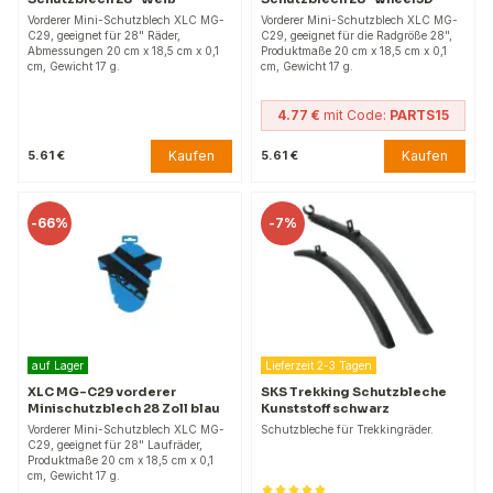
Vorderer Mini-Schutzblech XLC MG-
Vorderer Mini-Schutzblech XLC MG-
C29, geeignet für 28" Räder,
C29, geeignet für die Radgröße 28",
Abmessungen 20 cm x 18,5 cm x 0,1
Produktmaße 20 cm x 18,5 cm x 0,1
cm, Gewicht 17 g.
cm, Gewicht 17 g.
4.77 €
mit Code:
PARTS15
Kaufen
Kaufen
5.61 €
5.61 €
-
66%
-
7%
auf Lager
Lieferzeit 2-3 Tagen
XLC MG-C29 vorderer
SKS Trekking Schutzbleche
Minischutzblech 28 Zoll blau
Kunststoff schwarz
Vorderer Mini-Schutzblech XLC MG-
Schutzbleche für Trekkingräder.
C29, geeignet für 28" Laufräder,
Produktmaße 20 cm x 18,5 cm x 0,1
cm, Gewicht 17 g.