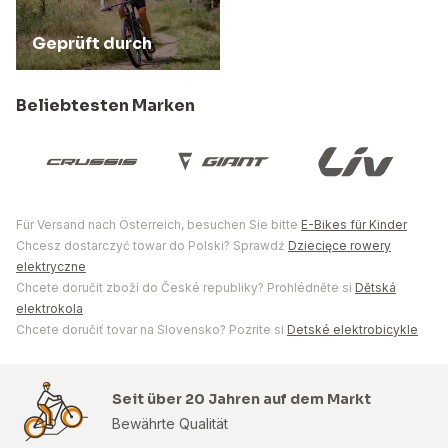
Geprüft durch
Beliebtesten Marken
Für Versand nach Österreich, besuchen Sie bitte
E-Bikes für Kinder
Chcesz dostarczyć towar do Polski? Sprawdź
Dziecięce rowery
elektryczne
Chcete doručit zboží do České republiky? Prohlédněte si
Dětská
elektrokola
Chcete doručiť tovar na Slovensko? Pozrite si
Detské elektrobicykle
Seit über 20 Jahren auf dem Markt
Bewährte Qualität