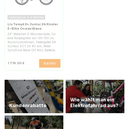
Lieferzeit ca. 3–4 Wochen
Liv Tempt E+ Junior 24 Kinder
E-Bike Ocean Wave
24" Mädchen E-Mountainbike, für
eine Körpergröße von 130-150 cm,
Aluminiumrahmen, Federgabel SR
Suntour XCT 24 80 mm, Motor
SyncDrive Move (30 Nm), Batterie…
Kaufen
1 719.00 €
Wie wählt man ein
Kundenrabatte
Elektrofahrrad aus?