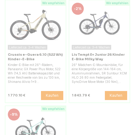
Wir empfehlen
Wir empfehlen
-
2%
Lieferzeit ca. 3–4 Wochen
Lieferzeit ca. 3–4 Wochen
Crussis e-Guera 6.10 (522 Wh)
Liv Tempt E+ Junior 26 Kinder
Kinder-E-Bike
E-Bike Milky Way
Kinder-E-Bike mit 26"-Rädern,
26" Mädchen-E-Mountainbike, für
Panasonic GX Power Plus Motor, 522
eine Körpergröße von 144-164 cm,
Wh (14,5 Ah) Batteriekapazität und
Aluminiumrahmen, SR Suntour XCM
einer Reichweite von bis zu 130 km,
HLO 26 80 mm Federgabel,
Shimano Alivio 1x9…
SyncDrive Move Motor (30 Nm),…
Kaufen
Kaufen
1 770.10 €
1 843.79 €
Wir empfehlen
-
9%