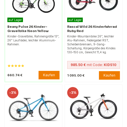
auf Lager
auf Lager
Beany Pulse 26 Kinder-
Rascal Wild 26 Kinderfahrrad
Gravelbike Neon Yellow
Ruby Red
Kinder-Gravelbike, Rahmengröße 13",
Kinder-Mountainbike 26", leichter
26" Laufräder, leichter Aluminium-
Alu-Rahmen, Federgabel RST,
Rahmen.
Scheibenbremsen, 9-Gang-
Schaltung, Körpergröße des Kindes
130–150 cm, Gewicht 11,4 kg.
985.50 €
mit Code:
KIDS10
Kaufen
660.74 €
Kaufen
1 095.00 €
-
3%
-
3%