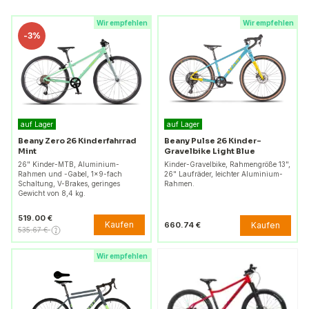
Wir empfehlen
Wir empfehlen
-
3%
auf Lager
auf Lager
Beany Zero 26 Kinderfahrrad
Beany Pulse 26 Kinder-
Mint
Gravelbike Light Blue
26" Kinder-MTB, Aluminium-
Kinder-Gravelbike, Rahmengröße 13",
Rahmen und -Gabel, 1×9-fach
26" Laufräder, leichter Aluminium-
Schaltung, V-Brakes, geringes
Rahmen.
Gewicht von 8,4 kg.
519.00 €
Kaufen
Kaufen
660.74 €
535.67 €
Wir empfehlen