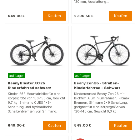
130 mm, Ausstattung…
Kaufen
Kaufen
649.00 €
2 396.50 €
auf Lager
auf Lager
Beany Blaster XC 26
Beany Zen 26 – Straßen-
Kinderfahrrad schwarz
Kinderfahrrad – Schwarz
Kinder-26"-Mountainbike für eine
Kinderrennrad Beany Zen 26 mit
Körpergröße von 130–150 cm, Gewicht
leichtem Aluminiumrahmen, Promax
9,7 kg, Shimano CUES 1x9-
Bremsen, Shimano 2x9 Schaltung,
Schaltung und hydraulische
geeignet für eine Körpergröße von
Scheibenbremsen von Shimano.
120-140 cm, Gewicht 9,3 kg.
Kaufen
Kaufen
649.00 €
849.00 €