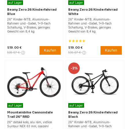
auf Lager
auf Lager
Beany Zero 26 Kinderfahrrad
Beany Zero 26 Kinderfahrrad
Blue
White
26" Kinder-MTB, Aluminium-
26" Kinder-MTB, Aluminium-
Rahmen und -Gabel, 1×9-fach
Rahmen und -Gabel, 1×9-fach
Schaltung, V-Brakes, geringes
Schaltung, V-Brakes, geringes
Gewicht von 8,4 kg.
Gewicht von 8,4 kg.
519.00 €
519.00 €
Kaufen
Kaufen
535.67 €
535.67 €
-
3%
auf Lager
auf Lager
Mountainbike Cannondale
Beany Zero 26 Kinderfahrrad
Trail 26" RRD
Black
26" dětské kolo, alu rám, vidlice
26" Kinder-MTB, Aluminium-
Suntour NEX 63 mm, osazení
Rahmen und -Gabel, 1×9-fach