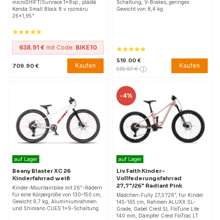
microSHIFT/Sunrace 1x8sp., pláště
Schaltung, V-Brakes, geringes
Kenda Small Block 8 v rozměru
Gewicht von 8,4 kg.
26x1,95".
638.91 €
mit Code:
BIKE10
519.00 €
Kaufen
Kaufen
709.90 €
535.67 €
-
4%
auf Lager
auf Lager
Beany Blaster XC 26
Liv Faith Kinder-
Kinderfahrrad weiß
Vollfederungsfahrrad
27,7"/26" Radiant Pink
Kinder-Mountainbike mit 26"-Rädern
für eine Körpergröße von 130–150 cm,
Mädchen-Fully 27,5”/26”, für Kinder
Gewicht 9,7 kg, Aluminiumrahmen
145-165 cm, Rahmen ALUXX SL-
und Shimano CUES 1x9-Schaltung.
Grade, Gabel Crest SL FloTune Lite
140 mm, Dämpfer Crest FloTrac LT