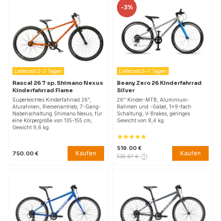
-
3%
Lieferzeit 2-3 Tagen
Lieferzeit 5-7 Tagen
Rascal 26 7 sp. Shimano Nexus
Beany Zero 26 Kinderfahrrad
Kinderfahrrad Flame
Silver
Superleichtes Kinderfahrrad 26",
26" Kinder-MTB, Aluminium-
Alurahmen, Riemenantrieb, 7-Gang-
Rahmen und -Gabel, 1×9-fach
Nabenschaltung Shimano Nexus, für
Schaltung, V-Brakes, geringes
eine Körpergröße von 135-155 cm,
Gewicht von 8,4 kg.
Gewicht 9,6 kg.
519.00 €
Kaufen
Kaufen
750.00 €
535.67 €