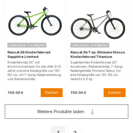
Lieferzeit ca. 3–4 Wochen
Lieferzeit ca. 3–4 Wochen
Rascal 26 Kinderfahrrad
Rascal 26 7 sp. Shimano Nexus
Sapphire Limited
Kinderfahrrad Titanium
Kinderfahrrad 26" mit
Superleichtes Kinderfahrrad 26",
Aluminiumrahmen für das Alter 8–12
Alurahmen, Riemenantrieb, 7-Gang-
Jahre und eine Körpergröße von 135–
Nabengetriebe Shimano Nexus, für
155 cm, mit 7-Gang-Nabenschaltung
eine Körpergröße von 135-155 cm,
und Riemenantrieb.
Gewicht 9,6 kg.
Kaufen
Kaufen
750.00 €
750.00 €
Weitere Produkte laden
1
2