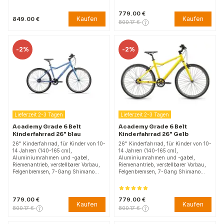
779.00 €
Kaufen
Kaufen
849.00 €
800.17 €
-
2%
-
2%
Lieferzeit 2-3 Tagen
Lieferzeit 2-3 Tagen
Academy Grade 6 Belt
Academy Grade 6 Belt
Kinderfahrrad 26" blau
Kinderfahrrad 26" Gelb
26" Kinderfahrrad, für Kinder von 10-
26" Kinderfahrrad, für Kinder von 10-
14 Jahren (140-165 cm),
14 Jahren (140-165 cm),
Aluminiumrahmen und -gabel,
Aluminiumrahmen und -gabel,
Riemenantrieb, verstellbarer Vorbau,
Riemenantrieb, verstellbarer Vorbau,
Felgenbremsen, 7-Gang Shimano…
Felgenbremsen, 7-Gang Shimano…
779.00 €
779.00 €
Kaufen
Kaufen
800.17 €
800.17 €