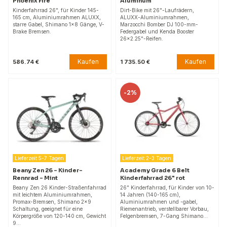
Phoenix Fire
Aluminum
Kinderfahrrad 26", für Kinder 145-
Dirt-Bike mit 26"-Laufrädern,
165 cm, Aluminiumrahmen ALUXX,
ALUXX-Aluminiumrahmen,
starre Gabel, Shimano 1x8 Gänge, V-
Marzocchi Bomber DJ 100-mm-
Brake Bremsen.
Federgabel und Kenda Booster
26x2.25"-Reifen.
Kaufen
Kaufen
586.74 €
1 735.50 €
-
2%
Lieferzeit 5-7 Tagen
Lieferzeit 2-3 Tagen
Beany Zen 26 – Kinder-
Academy Grade 6 Belt
Rennrad – Mint
Kinderfahrrad 26" rot
Beany Zen 26 Kinder-Straßenfahrrad
26" Kinderfahrrad, für Kinder von 10-
mit leichtem Aluminiumrahmen,
14 Jahren (140-165 cm),
Promax-Bremsen, Shimano 2x9
Aluminiumrahmen und -gabel,
Schaltung, geeignet für eine
Riemenantrieb, verstellbarer Vorbau,
Körpergröße von 120-140 cm, Gewicht
Felgenbremsen, 7-Gang Shimano…
9…