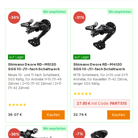
Wir empfehlen
Wir empfehlen
-
34%
-
31%
auf Lager
auf Lager
Shimano Deore RD-M5120
Shimano Deore RD-M4120
SGS 10-/11-fach Schaltwerk
SGS 10-/11-fach Schaltwerk
Neues 10- und 11-fach Schaltwerk,
MTB-Schaltwerk, für 2×10 und 2×11
SGS Käfig, für Antriebe 1×10 (11-46
Antriebe, für Kassetten 11-42 Zähne,
Zähne) / 2×10 (11-42 Zähne) / 2×11
langer SGS Käfig.
(11-42 Zähne).
27.85 €
mit Code:
PARTS15
Kaufen
Kaufen
36.07 €
32.76 €
Wir empfehlen
-
7%
-
36%