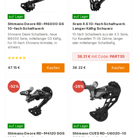
auf Lager
auf Lager
Shimano Deore RD-M6000 GS
Sram X.5 10-fach Schaltwerk
10-fach Schaltwerk
Langer Käfig Schwarz
Shimano Deore Schaltwerk, neue
10-fach Schaltwerk aus der X.5 Serie,
M6000 Serie, mittellanger GS Käfig,
für Kassetten 11-36 Zähne, langer
für 10-fach Shimano Antriebe, in
oder mittellanger Schaltkäfig.
schwarz.
36.31 €
mit Code:
PARTS5
Kaufen
Kaufen
47.15 €
38.22 €
-
52%
-
26%
auf Lager
auf Lager
Shimano Deore RD-M4120 SGS
Shimano CUES RD-U6020-10