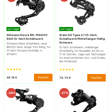
auf Lager
auf Lager
Shimano Deore RD-M6000
Sram GX Type 2.1 10-fach
SGS 10-fach Schaltwerk
Schaltwerk Mittellanger Käfig
Schwarz
Shimano Deore Schaltwerk, neue
M6000 Serie, langer SGS Käfig, für
10-fach Schaltwerk, mittellanger
10-fach Shimano Antriebe, in
Schaltkäfig, für Kassetten mit bis zu
schwarz.
11-36 Zähnen, Cage Lock Technologie
für einen einfachen Aus- und Einbau
des Hinterrads.
Kaufen
46.18 €
Kaufen
76.70 €
-
34%
-
37%