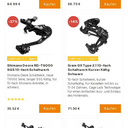
Kaufen
Kaufen
64.99 €
59.73 €
-
37%
-
14%
Lieferzeit 2-3 Tagen
Lieferzeit 3-4 Tagen
Shimano Deore RD-T6000
Sram GX Type 2.1 10-fach
SGS 10-fach Schaltwerk
Schaltwerk Kurzer Käfig
Schwarz
Shimano Deore Schaltwerk, neue
T6000 Serie, langer SGS Käfig, für
10-fach Schaltwerk, kurzer
10-fach Shimano Antriebe, in
Schaltkäfig, für Kassetten mit bis zu
schwarz.
11-34 Zähnen, Cage Lock Technologie
für einen einfachen Aus- und Einbau
des Hinterrads.
Kaufen
Kaufen
35.52 €
71.30 €