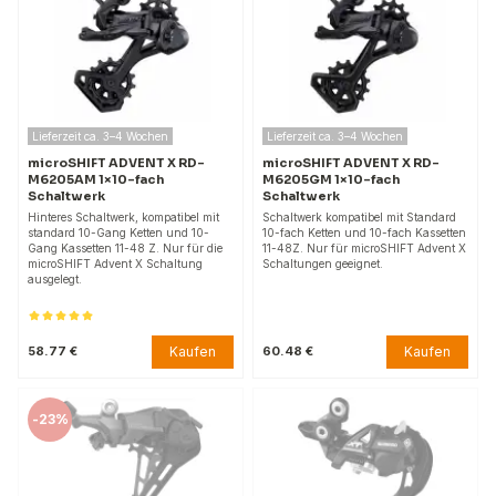
Lieferzeit ca. 3–4 Wochen
Lieferzeit ca. 3–4 Wochen
microSHIFT ADVENT X RD-
microSHIFT ADVENT X RD-
M6205AM 1×10-fach
M6205GM 1×10-fach
Schaltwerk
Schaltwerk
Hinteres Schaltwerk, kompatibel mit
Schaltwerk kompatibel mit Standard
standard 10-Gang Ketten und 10-
10-fach Ketten und 10-fach Kassetten
Gang Kassetten 11-48 Z. Nur für die
11-48Z. Nur für microSHIFT Advent X
microSHIFT Advent X Schaltung
Schaltungen geeignet.
ausgelegt.
Kaufen
Kaufen
58.77 €
60.48 €
-
23%