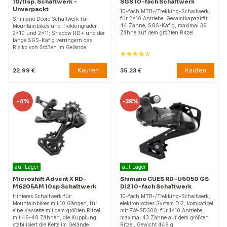
10/11sp. Schaltwerk -
SGS 10-fach Schaltwerk
Unverpackt
10-fach MTB-/Trekking-Schaltwerk,
für 2×10 Antriebe, Gesamtkapazität
Shimano Deore Schaltwerk für
44 Zähne, SGS-Käfig, maximal 39
Mountainbikes und Trekkingräder
Zähne auf dem größten Ritzel.
2×10 und 2×11; Shadow RD+ und der
lange SGS-Käfig verringern das
Risiko von Stößen im Gelände.
Kaufen
Kaufen
22.99 €
35.23 €
-
4%
-
38%
auf Lager
auf Lager
Microshift Advent X RD-
Shimano CUES RD-U6050 GS
M6205AM 10sp Schaltwerk
Di2 10-fach Schaltwerk
Hinteres Schaltwerk für
10-fach MTB-/Trekking-Schaltwerk,
Mountainbikes mit 10 Gängen, für
elektronisches System Di2, kompatibel
eine Kassette mit dem größten Ritzel
mit EW-SD300, für 1×10 Antriebe,
mit 46–48 Zähnen; die Kupplung
maximal 43 Zähne auf dem größten
stabilisiert die Kette im Gelände.
Ritzel, Gewicht 449 g.