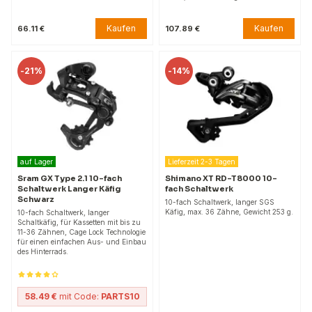
Kaufen
Kaufen
66.11 €
107.89 €
-
21%
-
14%
auf Lager
Lieferzeit 2-3 Tagen
Sram GX Type 2.1 10-fach
Shimano XT RD-T8000 10-
Schaltwerk Langer Käfig
fach Schaltwerk
Schwarz
10-fach Schaltwerk, langer SGS
Käfig, max. 36 Zähne, Gewicht 253 g.
10-fach Schaltwerk, langer
Schaltkäfig, für Kassetten mit bis zu
11-36 Zähnen, Cage Lock Technologie
für einen einfachen Aus- und Einbau
des Hinterrads.
58.49 €
mit Code:
PARTS10