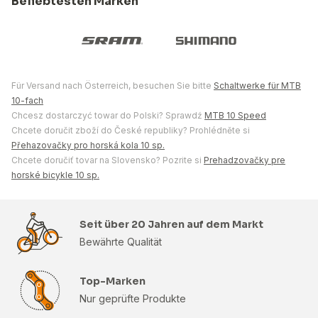
Beliebtesten Marken
Für Versand nach Österreich, besuchen Sie bitte
Schaltwerke für MTB
10-fach
Chcesz dostarczyć towar do Polski? Sprawdź
MTB 10 Speed
Chcete doručit zboží do České republiky? Prohlédněte si
Přehazovačky pro horská kola 10 sp.
Chcete doručiť tovar na Slovensko? Pozrite si
Prehadzovačky pre
horské bicykle 10 sp.
Seit über 20 Jahren auf dem Markt
Bewährte Qualität
Top-Marken
Nur geprüfte Produkte