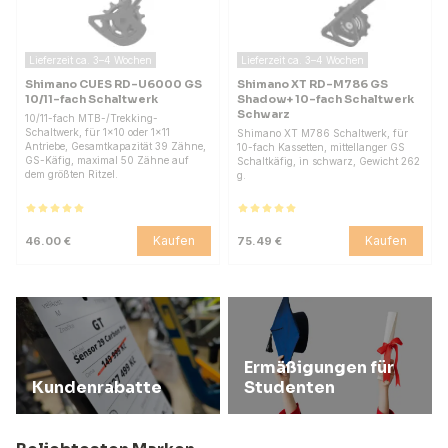
Lieferzeit ca. 3–4 Wochen
Lieferzeit ca. 3–4 Wochen
Shimano CUES RD-U6000 GS
Shimano XT RD-M786 GS
10/11-fach Schaltwerk
Shadow+ 10-fach Schaltwerk
Schwarz
10/11-fach MTB-/Trekking-
Schaltwerk, für 1×10 oder 1×11
Shimano XT M786 Schaltwerk, für
Antriebe, Gesamtkapazität 39 Zähne,
10-fach Kassetten, mittellanger GS
GS-Käfig, maximal 50 Zähne auf
Schaltkäfig, in schwarz, Gewicht 262
dem größten Ritzel.
g.
Kaufen
Kaufen
46.00 €
75.49 €
Ermäßigungen für
Kundenrabatte
Studenten