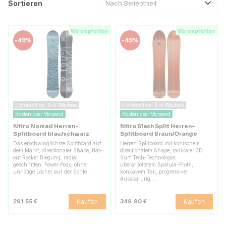
Sortieren
Nach Beliebtheit
Wir empfehlen
Wir empfehlen
-
49%
-
49%
Lieferzeit ca. 3–4 Wochen
Lieferzeit ca. 3–4 Wochen
Kostenloser Versand
Kostenloser Versand
Nitro Nomad Herren-
Nitro Slash Split Herren-
Splitboard blau/schwarz
Splitboard Braun/Orange
Das erschwinglichste Splitboard auf
Herren Splitboard mit konischem
dem Markt, directionaler Shape, flat-
directionalem Shape, radikaler 3D
out Rocker Biegung, radial
Surf Tech-Technologie,
geschnitten, Power Pods, ohne
überarbeitetem Spatula-Profil,
unnötige Löcher auf der Sohle…
konkavem Tail, progressiver
Aussparung,…
Kaufen
Kaufen
291.55 €
349.90 €