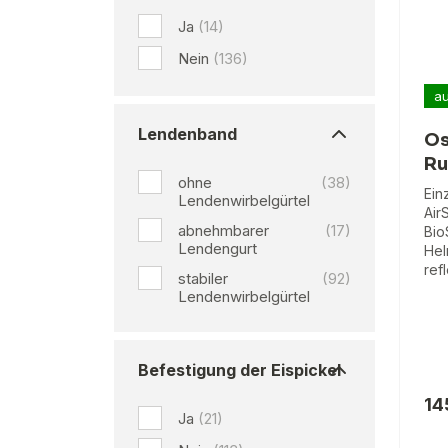
Ja
(14)
Nein
(136)
au
Lendenband
Os
Ru
ohne
(38)
Ein
Lendenwirbelgürtel
Air
abnehmbarer
(17)
Bio
Lendengurt
Hel
ref
stabiler
(92)
Lendenwirbelgürtel
Befestigung der Eispickel
14
Ja
(21)