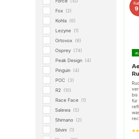
Force
(10)
Ra
Fox
(2)
Kohla
(6)
Lezyne
(1)
Ortovox
(8)
Osprey
(74)
a
Peak Design
(4)
Ae
Pinguin
(4)
Ru
POC
(3)
Ruc
ver
R2
(10)
bis
Race Face
(1)
für
ref
Salewa
(5)
was
rec
Shimano
(2)
Silvini
(1)