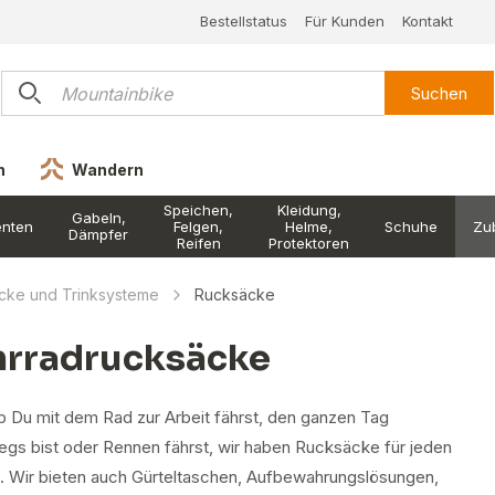
Bestellstatus
Für Kunden
Kontakt
Suchen
n
Wandern
Speichen,
Kleidung,
Gabeln,
nten
Felgen,
Helme,
Schuhe
Zu
Dämpfer
Reifen
Protektoren
cke und Trinksysteme
Rucksäcke
hrradrucksäcke
ob Du mit dem Rad zur Arbeit fährst, den ganzen Tag
egs bist oder Rennen fährst, wir haben Rucksäcke für jeden
z. Wir bieten auch Gürteltaschen, Aufbewahrungslösungen,