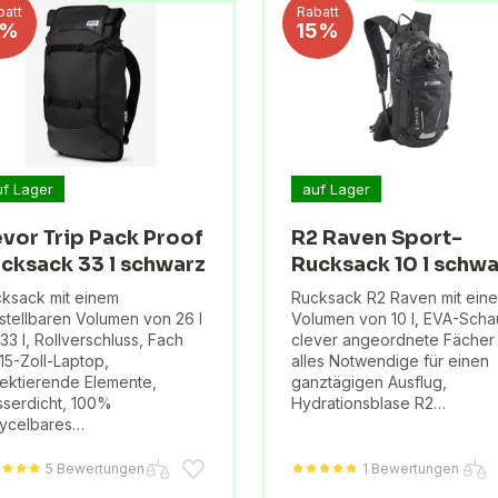
batt
Rabatt
9%
15%
uf Lager
auf Lager
vor Trip Pack Proof
R2 Raven Sport-
cksack 33 l schwarz
Rucksack 10 l schwa
ksack mit einem
Rucksack R2 Raven mit ein
stellbaren Volumen von 26 l
Volumen von 10 l, EVA-Scha
 33 l, Rollverschluss, Fach
clever angeordnete Fächer 
 15-Zoll-Laptop,
alles Notwendige für einen
lektierende Elemente,
ganztägigen Ausflug,
serdicht, 100%
Hydrationsblase R2…
ycelbares…
5 Bewertungen
1 Bewertungen