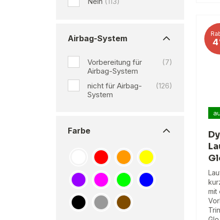
Nein
(113)
Rab
Airbag-System
4
Vorbereitung für
(7)
Airbag-System
nicht für Airbag-
(126)
System
au
Farbe
Dy
La
Gl
Lau
kur
mit
Vor
Tri
Glo