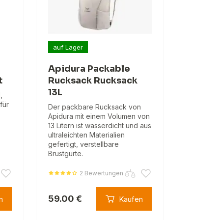
auf Lager
Apidura Packable
t
Rucksack Rucksack
13L
,
für
Der packbare Rucksack von
Apidura mit einem Volumen von
13 Litern ist wasserdicht und aus
ultraleichten Materialien
gefertigt, verstellbare
Brustgurte.
2 Bewertungen
59.00 €
n
Kaufen