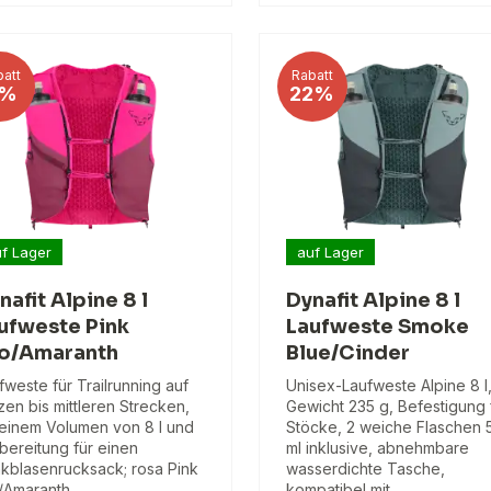
att
Rabatt
%
22%
f Lager
auf Lager
nafit Alpine 8 l
Dynafit Alpine 8 l
ufweste Pink
Laufweste Smoke
o/Amaranth
Blue/Cinder
fweste für Trailrunning auf
Unisex-Laufweste Alpine 8 l
zen bis mittleren Strecken,
Gewicht 235 g, Befestigung 
 einem Volumen von 8 l und
Stöcke, 2 weiche Flaschen 
bereitung für einen
ml inklusive, abnehmbare
nkblasenrucksack; rosa Pink
wasserdichte Tasche,
/Amaranth.
kompatibel mit…