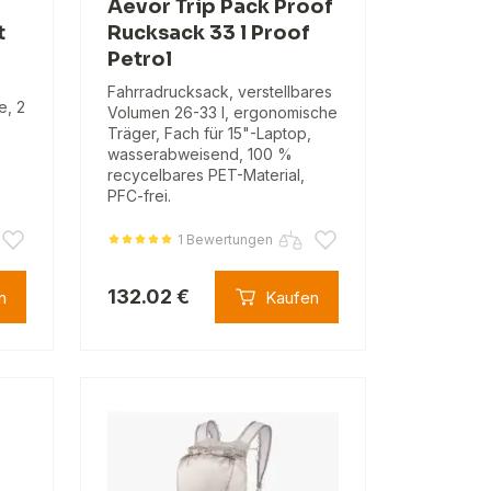
Aevor Trip Pack Proof
t
Rucksack 33 l Proof
Petrol
Fahrradrucksack, verstellbares
e, 2
Volumen 26-33 l, ergonomische
Träger, Fach für 15"-Laptop,
wasserabweisend, 100 %
recycelbares PET-Material,
PFC-frei.
1 Bewertungen
132.02 €
n
Kaufen