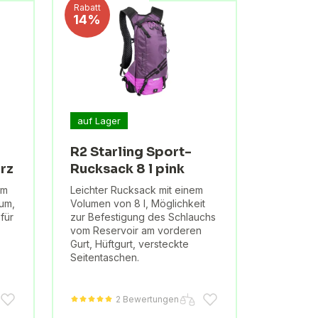
Rabatt
14%
auf Lager
R2 Starling Sport-
rz
Rucksack 8 l pink
em
Leichter Rucksack mit einem
um,
Volumen von 8 l, Möglichkeit
für
zur Befestigung des Schlauchs
vom Reservoir am vorderen
Gurt, Hüftgurt, versteckte
Seitentaschen.
2 Bewertungen