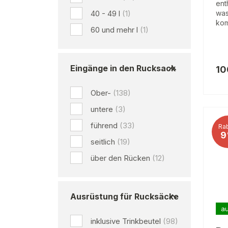
ent
40 - 49 l
(1)
was
kom
60 und mehr l
(1)
Eingänge in den Rucksack
10
Ober-
(138)
untere
(3)
führend
(33)
Rab
9
seitlich
(19)
über den Rücken
(12)
Ausrüstung für Rucksäcke
au
inklusive Trinkbeutel
(98)