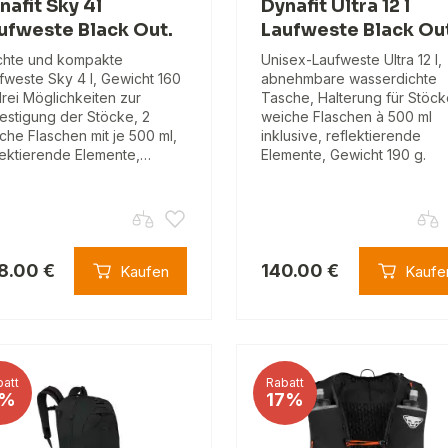
nafit Sky 4l
Dynafit Ultra 12 l
ufweste Black Out.
Laufweste Black Ou
chte und kompakte
Unisex-Laufweste Ultra 12 l,
fweste Sky 4 l, Gewicht 160
abnehmbare wasserdichte
drei Möglichkeiten zur
Tasche, Halterung für Stöck
estigung der Stöcke, 2
weiche Flaschen à 500 ml
che Flaschen mit je 500 ml,
inklusive, reflektierende
lektierende Elemente,…
Elemente, Gewicht 190 g.
8.00 €
140.00 €
Kaufen
Kaufe
att
Rabatt
%
17%