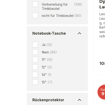
Dy
Vorbereitung für
(108)
La
Trinkbeutel
Lei
nicht für Trinkbeutel
(80)
Lau
g, 
Bef
wei
Notebook-Tasche
ref
Ja
(12)
Nein
(85)
11"
(10)
10
12"
(5)
14"
(1)
15"
(7)
Rab
9
Rückenprotektor