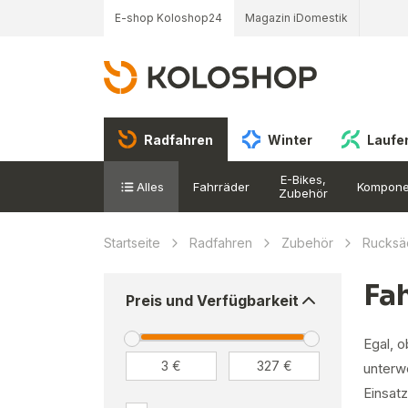
E-shop Koloshop24
Magazin iDomestik
Radfahren
Winter
Laufe
E-Bikes,
Alles
Fahrräder
Kompone
Zubehör
Startseite
Radfahren
Zubehör
Rucksä
Fa
Preis und Verfügbarkeit
Egal, 
unterw
Einsat