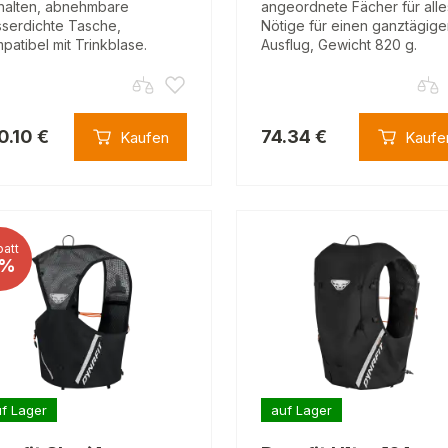
halten, abnehmbare
angeordnete Fächer für alle
serdichte Tasche,
Nötige für einen ganztägig
patibel mit Trinkblase.
Ausflug, Gewicht 820 g.
0.10 €
74.34 €
Kaufen
Kaufe
att
%
f Lager
auf Lager