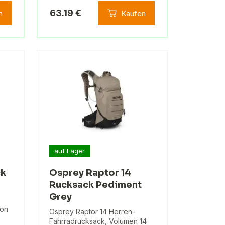
63.19 €
n
Kaufen
auf Lager
ck
Osprey Raptor 14
Rucksack Pediment
Grey
von
Osprey Raptor 14 Herren-
Fahrradrucksack, Volumen 14