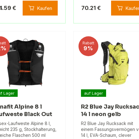
4.59 €
70.21 €
Kaufen
Kaufe
att
Rabatt
2%
9%
f Lager
auf Lager
nafit Alpine 8 l
R2 Blue Jay Rucksa
ufweste Black Out
14 l neon gelb
sex-Laufweste Alpine 8 l,
R2 Blue Jay Rucksack mit
icht 235 g, Stockhalterung,
einem Fassungsvermögen 
eiche Flaschen 500 ml
14 l, EVA-Schaum, clever