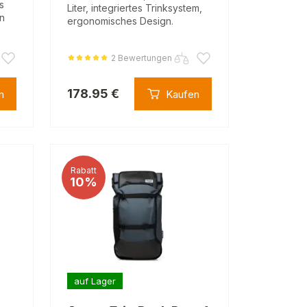
s
Liter, integriertes Trinksystem,
en
ergonomisches Design.
2 Bewertungen
178.95 €
n
Kaufen
Rabatt
10%
auf Lager