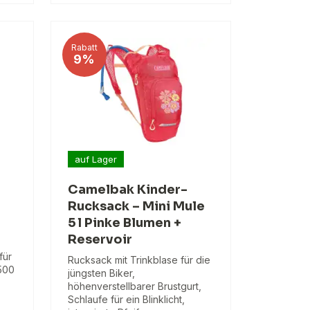
Rabatt
9%
auf Lager
Camelbak Kinder-
Rucksack – Mini Mule
5 l Pinke Blumen +
Reservoir
,
für
Rucksack mit Trinkblase für die
500
jüngsten Biker,
höhenverstellbarer Brustgurt,
Schlaufe für ein Blinklicht,