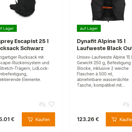
f Lager
auf Lager
prey Escapist 25 l
Dynafit Alpine 15 l
cksack Schwarz
Laufweste Black Ou
zigartiger Rucksack mit
Unisex-Laufweste Alpine 15 l
Scape-Rückensystem und
Gewicht 250 g, Befestigung 
Stretch-Trägern, LidLock-
Stöcke, inklusive 2 weiche
mbefestigung,
Flaschen à 500 ml,
lektierende Elemente.
abnehmbare wasserdichte
Tasche, kompatibel mit…
5.01 €
123.26 €
Kaufen
Kaufe