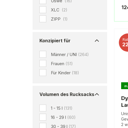
Uswe
(16)
12
XLC
(2)
ZIPP
(1)
Rab
Konzipiert für
2
Männer / UNI
(264)
Frauen
(51)
Für Kinder
(18)
au
Volumen des Rucksacks
Dy
La
1 - 15 l
(131)
Uni
16 - 29 l
(60)
Gew
2 w
30 - 39 l
(17)