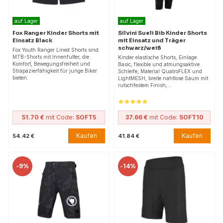
auf Lager
auf Lager
Fox Ranger Kinder Shorts mit
Silvini Sueli Bib Kinder Shorts
Einsatz Black
mit Einsatz und Träger
schwarz/weiß
Fox Youth Ranger Lined Shorts sind
MTB-Shorts mit Innenfutter, die
Kinder elastische Shorts, Einlage
Komfort, Bewegungsfreiheit und
Basic, flexible und atmungsaktive
Strapazierfähigkeit für junge Biker
Schleife, Material QuatroFLEX und
bieten.
LightMESH, breite nahtlose Saum mit
rutschfestem Finish,…
51.70 €
mit Code:
SOFT5
37.66 €
mit Code:
SOFT10
Kaufen
Kaufen
54.42 €
41.84 €
-
9%
-
14%