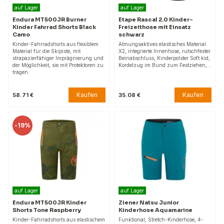
auf Lager
auf Lager
Endura MT500JR Burner
Etape Rascal 2.0 Kinder-
Kinder Fahrrad Shorts Black
Freizeithose mit Einsatz
Camo
schwarz
Kinder-Fahrradshorts aus flexiblem
Atmungsaktives elastisches Material
Material für die Skipiste, mit
X2, integrierte Innenhose, rutschfester
strapazierfähiger Imprägnierung und
Beinabschluss, Kinderpolster Soft kid,
der Möglichkeit, sie mit Protektoren zu
Kordelzug im Bund zum Festziehen,…
tragen.
Kaufen
Kaufen
58.71 €
35.08 €
-
19%
auf Lager
auf Lager
Endura MT500JR Kinder
Ziener Natsu Junior
Shorts Tone Raspberry
Kinderhose Aquamarine
Kinder-Fahrradshorts aus elastischem
Funktional, Stretch-Kinderhose, 4-