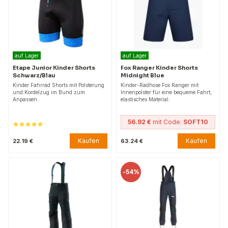
auf Lager
auf Lager
Etape Junior Kinder Shorts
Fox Ranger Kinder Shorts
Schwarz/Blau
Midnight Blue
Kinder Fahrrad Shorts mit Polsterung
Kinder-Radhose Fox Ranger mit
und Kordelzug im Bund zum
Innenpolster für eine bequeme Fahrt,
Anpassen.
elastisches Material.
56.92 €
mit Code:
SOFT10
Kaufen
Kaufen
22.19 €
63.24 €
-
54%