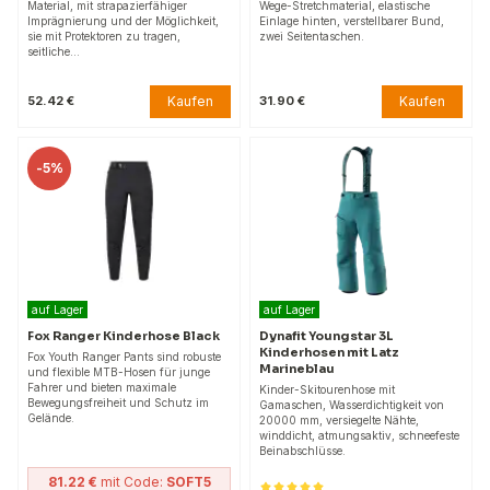
Material, mit strapazierfähiger
Wege-Stretchmaterial, elastische
Imprägnierung und der Möglichkeit,
Einlage hinten, verstellbarer Bund,
sie mit Protektoren zu tragen,
zwei Seitentaschen.
seitliche…
Kaufen
Kaufen
52.42 €
31.90 €
-
5%
auf Lager
auf Lager
Fox Ranger Kinderhose Black
Dynafit Youngstar 3L
Kinderhosen mit Latz
Fox Youth Ranger Pants sind robuste
Marineblau
und flexible MTB-Hosen für junge
Fahrer und bieten maximale
Kinder-Skitourenhose mit
Bewegungsfreiheit und Schutz im
Gamaschen, Wasserdichtigkeit von
Gelände.
20000 mm, versiegelte Nähte,
winddicht, atmungsaktiv, schneefeste
Beinabschlüsse.
81.22 €
mit Code:
SOFT5