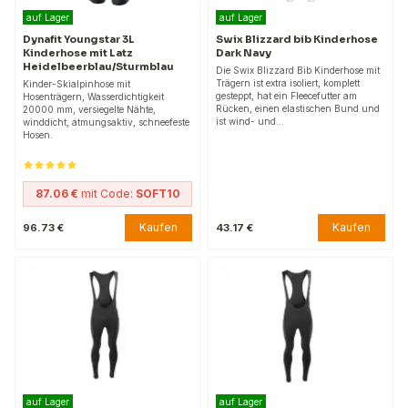
auf Lager
auf Lager
Dynafit Youngstar 3L
Swix Blizzard bib Kinderhose
Kinderhose mit Latz
Dark Navy
Heidelbeerblau/Sturmblau
Die Swix Blizzard Bib Kinderhose mit
Trägern ist extra isoliert, komplett
Kinder-Skialpinhose mit
gesteppt, hat ein Fleecefutter am
Hosenträgern, Wasserdichtigkeit
Rücken, einen elastischen Bund und
20000 mm, versiegelte Nähte,
ist wind- und…
winddicht, atmungsaktiv, schneefeste
Hosen.
87.06 €
mit Code:
SOFT10
Kaufen
Kaufen
96.73 €
43.17 €
auf Lager
auf Lager