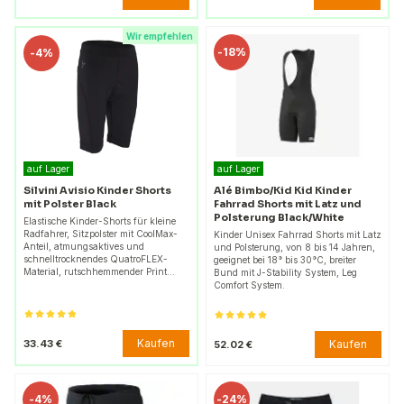
Wir empfehlen
-
18%
-
4%
auf Lager
auf Lager
Silvini Avisio Kinder Shorts
Alé Bimbo/Kid Kid Kinder
mit Polster Black
Fahrrad Shorts mit Latz und
Polsterung Black/White
Elastische Kinder-Shorts für kleine
Radfahrer, Sitzpolster mit CoolMax-
Kinder Unisex Fahrrad Shorts mit Latz
Anteil, atmungsaktives und
und Polsterung, von 8 bis 14 Jahren,
schnelltrocknendes QuatroFLEX-
geeignet bei 18° bis 30°C, breiter
Material, rutschhemmender Print…
Bund mit J-Stability System, Leg
Comfort System.
Kaufen
33.43 €
Kaufen
52.02 €
-
4%
-
24%