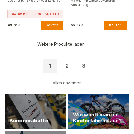
Geeignet für Skitouren oder Langlauf.
Material mit wasserabweisender
Ausrüstung.
44.65 €
mit Code:
SOFT10
Kaufen
Kaufen
49.61 €
55.52 €
Weitere Produkte laden
1
2
3
Alles anzeigen
Wie wählt man ein
Kundenrabatte
Kinderfahrrad aus?