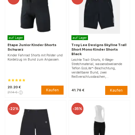
auf Lager
auf Lager
Etape Junior Kinder Shorts
Troy Lee Designs Skyline Trail
Schwarz
Short Mono Kinder Shorts
Black
Kinder Fahrrad Shorts mit Polster und
Kordelzug im Bund zum Anpassen.
Leichte Trail-Shorts, 4-Wege-
Stretchmaterial, wasserabweisende
Teflon EcoLite™-Beschichtung,
verstellbarer Bund, zwei
Reißverschlusstaschen,…
20.20 €
Kaufen
Kaufen
41.76 €
21.14 €
-
22%
-
35%