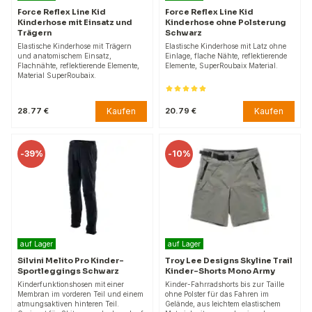
Force Reflex Line Kid
Force Reflex Line Kid
Kinderhose mit Einsatz und
Kinderhose ohne Polsterung
Trägern
Schwarz
Elastische Kinderhose mit Trägern
Elastische Kinderhose mit Latz ohne
und anatomischem Einsatz,
Einlage, flache Nähte, reflektierende
Flachnähte, reflektierende Elemente,
Elemente, SuperRoubaix Material.
Material SuperRoubaix.
Kaufen
Kaufen
28.77 €
20.79 €
-
39%
-
10%
auf Lager
auf Lager
Silvini Melito Pro Kinder-
Troy Lee Designs Skyline Trail
Sportleggings Schwarz
Kinder-Shorts Mono Army
Kinderfunktionshosen mit einer
Kinder-Fahrradshorts bis zur Taille
Membran im vorderen Teil und einem
ohne Polster für das Fahren im
atmungsaktiven hinteren Teil.
Gelände, aus leichtem elastischem