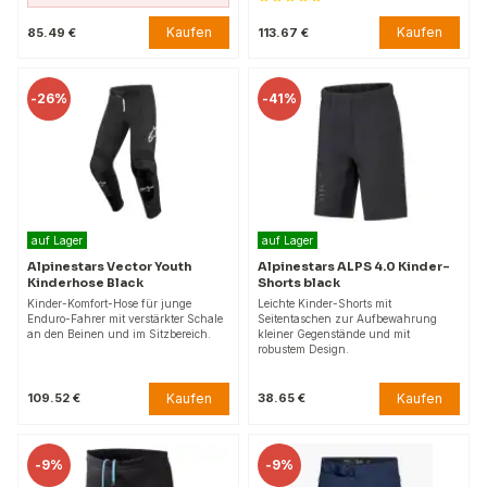
Kaufen
Kaufen
85.49 €
113.67 €
-
26%
-
41%
auf Lager
auf Lager
Alpinestars Vector Youth
Alpinestars ALPS 4.0 Kinder-
Kinderhose Black
Shorts black
Kinder-Komfort-Hose für junge
Leichte Kinder-Shorts mit
Enduro-Fahrer mit verstärkter Schale
Seitentaschen zur Aufbewahrung
an den Beinen und im Sitzbereich.
kleiner Gegenstände und mit
robustem Design.
Kaufen
Kaufen
109.52 €
38.65 €
-
9%
-
9%