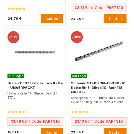
22.31 €
mit Code:
PARTS10
Kaufen
24.79 €
Kaufen
24.79 €
-
30%
-
35%
auf Lager
auf Lager
Sram PC 1031 PowerLock Kette
Shimano STePS CN-E6090-10
- UNVERPACKT
Kette für E-Bikes 10-fach 118
Glieder
10-fach Kette, 114 Glieder, Gewicht
277 g.
Kette speziell für E-Bikes, 118 Glieder,
Gewicht 330 g, für 10-fach Antriebe.
13.78 €
mit Code:
PARTS10
21.19 €
mit Code:
PARTS10
Kaufen
Kaufen
15.31 €
23.54 €