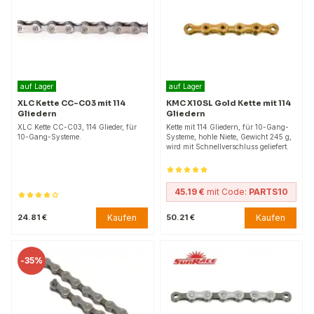
auf Lager
auf Lager
XLC Kette CC-C03 mit 114
KMC X10SL Gold Kette mit 114
Gliedern
Gliedern
XLC Kette CC-C03, 114 Glieder, für
Kette mit 114 Gliedern, für 10-Gang-
10-Gang-Systeme.
Systeme, hohle Niete, Gewicht 245 g,
wird mit Schnellverschluss geliefert.
45.19 €
mit Code:
PARTS10
Kaufen
Kaufen
24.81 €
50.21 €
-
35%