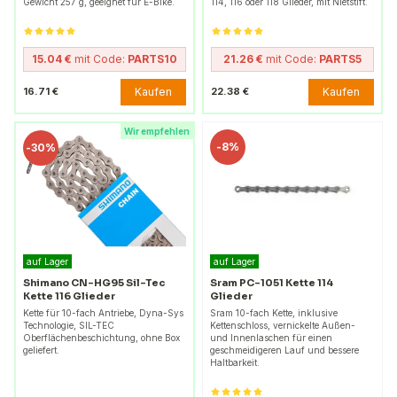
Gewicht 257 g, geeignet für E-Bike.
114, 116 oder 118 Glieder, mit Nietstift.
15.04 €
mit Code:
PARTS10
21.26 €
mit Code:
PARTS5
Kaufen
Kaufen
16.71 €
22.38 €
Wir empfehlen
-
8%
-
30%
auf Lager
auf Lager
Shimano CN-HG95 Sil-Tec
Sram PC-1051 Kette 114
Kette 116 Glieder
Glieder
Kette für 10-fach Antriebe, Dyna-Sys
Sram 10-fach Kette, inklusive
Technologie, SIL-TEC
Kettenschloss, vernickelte Außen-
Oberflächenbeschichtung, ohne Box
und Innenlaschen für einen
geliefert.
geschmeidigeren Lauf und bessere
Haltbarkeit.