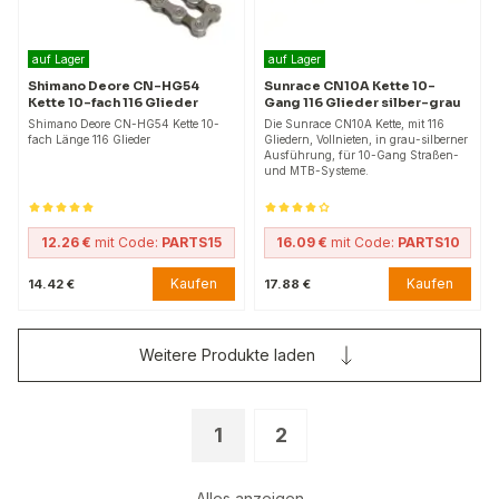
auf Lager
auf Lager
Shimano Deore CN-HG54
Sunrace CN10A Kette 10-
Kette 10-fach 116 Glieder
Gang 116 Glieder silber-grau
Shimano Deore CN-HG54 Kette 10-
Die Sunrace CN10A Kette, mit 116
fach Länge 116 Glieder
Gliedern, Vollnieten, in grau-silberner
Ausführung, für 10-Gang Straßen-
und MTB-Systeme.
12.26 €
mit Code:
PARTS15
16.09 €
mit Code:
PARTS10
Kaufen
Kaufen
14.42 €
17.88 €
Weitere Produkte laden
1
2
Alles anzeigen