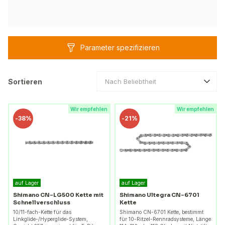
Parameter spezifizieren
Sortieren
Nach Beliebtheit
Wir empfehlen
Wir empfehlen
-
38%
-
21%
auf Lager
auf Lager
Shimano CN-LG500 Kette mit
Shimano Ultegra CN-6701
Schnellverschluss
Kette
10/11-fach-Kette für das
Shimano CN-6701 Kette, bestimmt
Linkglide-/Hyperglide-System,
für 10-Ritzel-Rennradsysteme, Länge