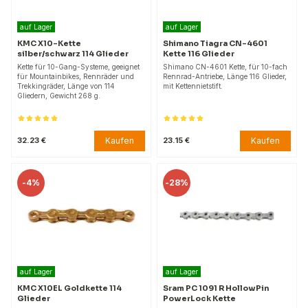
auf Lager
auf Lager
KMC X10-Kette
Shimano Tiagra CN-4601
silber/schwarz 114 Glieder
Kette 116 Glieder
Kette für 10-Gang-Systeme, geeignet
Shimano CN-4601 Kette, für 10-fach
für Mountainbikes, Rennräder und
Rennrad-Antriebe, Länge 116 Glieder,
Trekkingräder, Länge von 114
mit Kettennietstift.
Gliedern, Gewicht 268 g.
Kaufen
Kaufen
32.23 €
23.15 €
-
4%
-
28%
auf Lager
auf Lager
KMC X10EL Goldkette 114
Sram PC 1091 R HollowPin
Glieder
PowerLock Kette