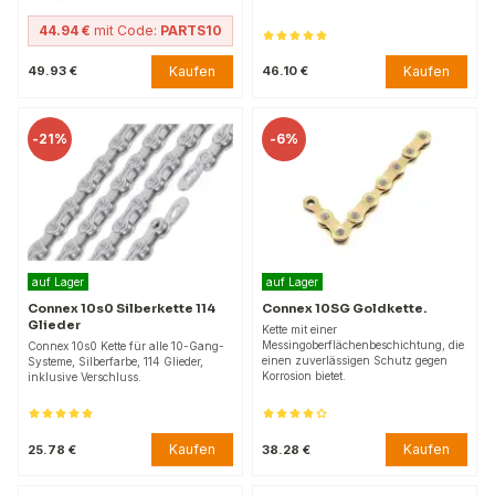
44.94 €
mit Code:
PARTS10
Kaufen
Kaufen
49.93 €
46.10 €
-
21%
-
6%
auf Lager
auf Lager
Connex 10s0 Silberkette 114
Connex 10SG Goldkette.
Glieder
Kette mit einer
Messingoberflächenbeschichtung, die
Connex 10s0 Kette für alle 10-Gang-
einen zuverlässigen Schutz gegen
Systeme, Silberfarbe, 114 Glieder,
Korrosion bietet.
inklusive Verschluss.
Kaufen
Kaufen
25.78 €
38.28 €