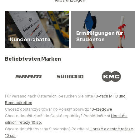
Ermäßigungen für
Kundenrabatte
Studenten
Beliebtesten Marken
Für Versand nach Österreich, besuchen Sie bitte
10-fach MTB und
Rennradketten
Chcesz dostarczyć towar do Polski? Sprawdź
10-rzędowe
Chcete doručit zboží do České republiky? Prohlédněte si
Horské a
silniční řetězy 10 sp.
Chcete doručiť tovar na Slovensko? Pozrite si
Horské a cestné reťaze
10 sp.