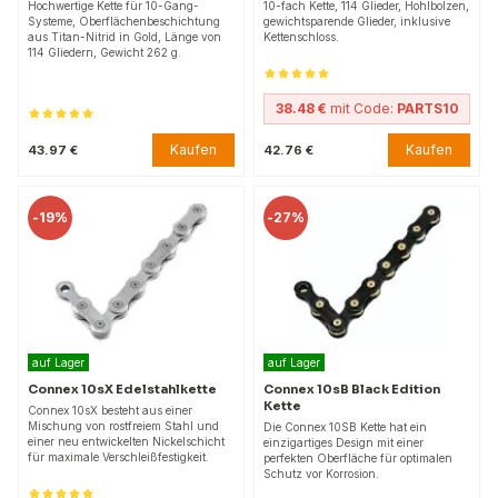
Hochwertige Kette für 10-Gang-
10-fach Kette, 114 Glieder, Hohlbolzen,
Systeme, Oberflächenbeschichtung
gewichtsparende Glieder, inklusive
aus Titan-Nitrid in Gold, Länge von
Kettenschloss.
114 Gliedern, Gewicht 262 g.
38.48 €
mit Code:
PARTS10
Kaufen
Kaufen
43.97 €
42.76 €
-
19%
-
27%
auf Lager
auf Lager
Connex 10sX Edelstahlkette
Connex 10sB Black Edition
Kette
Connex 10sX besteht aus einer
Mischung von rostfreiem Stahl und
Die Connex 10SB Kette hat ein
einer neu entwickelten Nickelschicht
einzigartiges Design mit einer
für maximale Verschleißfestigkeit.
perfekten Oberfläche für optimalen
Schutz vor Korrosion.