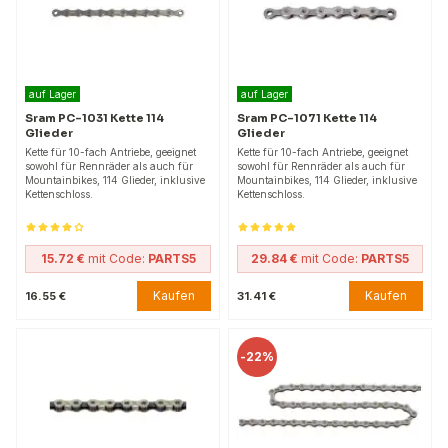
auf Lager
auf Lager
Sram PC-1031 Kette 114
Sram PC-1071 Kette 114
Glieder
Glieder
Kette für 10-fach Antriebe, geeignet
Kette für 10-fach Antriebe, geeignet
sowohl für Rennräder als auch für
sowohl für Rennräder als auch für
Mountainbikes, 114 Glieder, inklusive
Mountainbikes, 114 Glieder, inklusive
Kettenschloss.
Kettenschloss.
15.72 €
mit Code:
PARTS5
29.84 €
mit Code:
PARTS5
Kaufen
Kaufen
16.55 €
31.41 €
-
22%