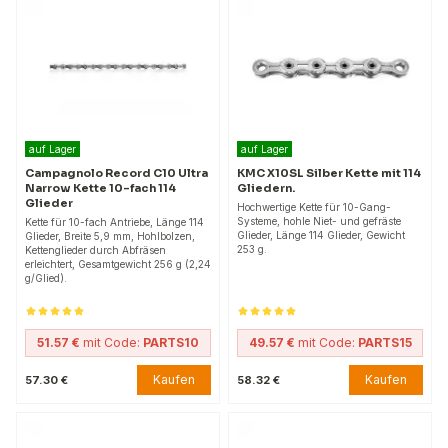
auf Lager
auf Lager
Campagnolo Record C10 Ultra
KMC X10SL Silber Kette mit 114
Narrow Kette 10-fach 114
Gliedern.
Glieder
Hochwertige Kette für 10-Gang-
Systeme, hohle Niet- und gefräste
Kette für 10-fach Antriebe, Länge 114
Glieder, Länge 114 Glieder, Gewicht
Glieder, Breite 5,9 mm, Hohlbolzen,
253 g.
Kettenglieder durch Abfräsen
erleichtert, Gesamtgewicht 256 g (2,24
g/Glied).
51.57 €
mit Code:
PARTS10
49.57 €
mit Code:
PARTS15
Kaufen
Kaufen
57.30 €
58.32 €