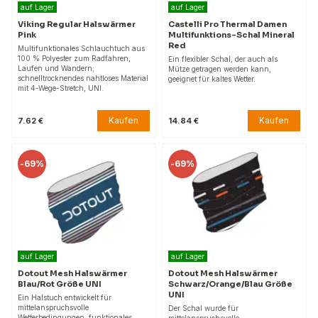
auf Lager
auf Lager
Viking Regular Halswärmer
Castelli Pro Thermal Damen
Pink
Multifunktions-Schal Mineral
Red
Multifunktionales Schlauchtuch aus
100 % Polyester zum Radfahren,
Ein flexibler Schal, der auch als
Laufen und Wandern;
Mütze getragen werden kann,
schnelltrocknendes nahtloses Material
geeignet für kaltes Wetter.
mit 4-Wege-Stretch, UNI.
Kaufen
Kaufen
7.62 €
14.84 €
-
69%
-
69%
auf Lager
auf Lager
Dotout Mesh Halswärmer
Dotout Mesh Halswärmer
Blau/Rot Größe UNI
Schwarz/Orange/Blau Größe
UNI
Ein Halstuch entwickelt für
mittelanspruchsvolle
Der Schal wurde für
Wetterbedingungen, funktionales
mittelanspruchsvolle