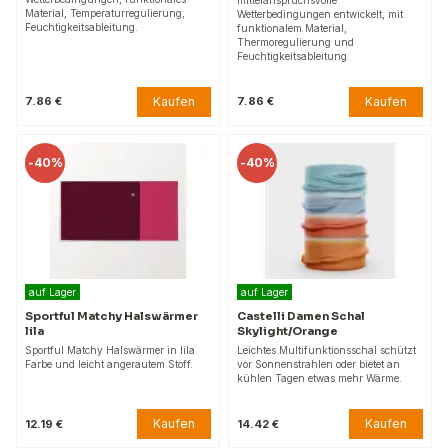
Material, Temperaturregulierung,
Wetterbedingungen entwickelt, mit
Feuchtigkeitsableitung.
funktionalem Material,
Thermoregulierung und
Feuchtigkeitsableitung.
Kaufen
Kaufen
7.86 €
7.86 €
-
40%
-
40%
auf Lager
auf Lager
Sportful Matchy Halswärmer
Castelli Damen Schal
lila
Skylight/Orange
Sportful Matchy Halswärmer in lila
Leichtes Multifunktionsschal schützt
Farbe und leicht angerautem Stoff.
vor Sonnenstrahlen oder bietet an
kühlen Tagen etwas mehr Wärme.
Kaufen
Kaufen
12.19 €
14.42 €