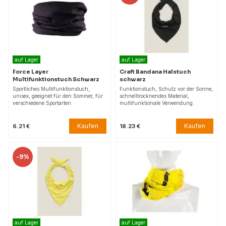
auf Lager
auf Lager
Force Layer
Craft Bandana Halstuch
Multifunktionstuch Schwarz
schwarz
Sportliches Multifunktionstuch,
Funktionstuch, Schutz vor der Sonne,
unisex, geeignet für den Sommer, für
schnelltrocknendes Material,
verschiedene Sportarten.
multifunktionale Verwendung.
Kaufen
Kaufen
6.21 €
18.23 €
-
9%
auf Lager
auf Lager