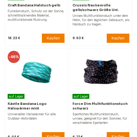
Craft Bandana Halstuch gelb
Crussis Nackenrolle
gelb/schwarz Größe Uni.
Funktionstuch, Schutz vor der Sonne,
schnelltrocknendes Material,
Unisex Multifunktionstuch unter dem
multifunktionale Nutzung.
Helm, für den täglichen Gebrauch, als
Halstuch zu tragen.
Kaufen
Kaufen
18.23 €
9.63 €
-
46%
auf Lager
auf Lager
Kästle Bandana Logo
Force Dim Multifunktionstuch
Halswärmer mint
schwarz
Universeller Halswärmer für alle
Sportliches Multifunktionstuch,
Outdoor-Aktivitäten.
unisex, geeignet für den Sommer, für
verschiedene Sportarten.
Kaufen
Kaufen
6.44 €
6.21 €