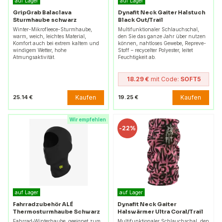
auf Lager
auf Lager
GripGrab Balaclava
Dynafit Neck Gaiter Halstuch
Sturmhaube schwarz
Black Out/Trail
Winter-Mikrofleece-Sturmhaube,
Multifunktionaler Schlauchschal,
warm, weich, leichtes Material,
den Sie das ganze Jahr über nutzen
Komfort auch bei extrem kaltem und
können, nahtloses Gewebe, Repreve-
windigem Wetter, hohe
Stoff – recycelter Polyester, leitet
Atmungsaktivität.
Feuchtigkeit ab.
18.29 €
mit Code:
SOFT5
Kaufen
Kaufen
25.14 €
19.25 €
Wir empfehlen
-
22%
auf Lager
auf Lager
Fahrradzubehör ALÉ
Dynafit Neck Gaiter
Thermosturmhaube Schwarz
Halswärmer Ultra Coral/Trail
Fahrrad-Winterhaube, geeignet zum
Multifunktionaler Schlauchschal, den