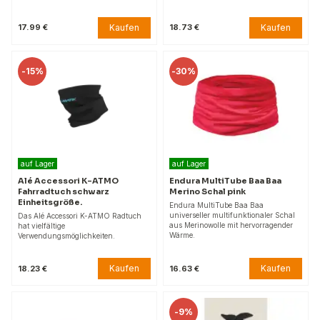
Kaufen
Kaufen
17.99 €
18.73 €
-
15%
-
30%
auf Lager
auf Lager
Alé Accessori K-ATMO
Endura MultiTube Baa Baa
Fahrradtuch schwarz
Merino Schal pink
Einheitsgröße.
Endura MultiTube Baa Baa
universeller multifunktionaler Schal
Das Alé Accessori K-ATMO Radtuch
aus Merinowolle mit hervorragender
hat vielfältige
Wärme.
Verwendungsmöglichkeiten.
Kaufen
Kaufen
18.23 €
16.63 €
-
9%