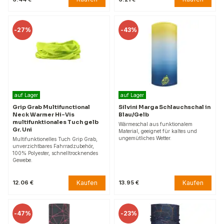
-
27%
-
43%
auf Lager
auf Lager
Grip Grab Multifunctional
Silvini Marga Schlauchschal in
Neck Warmer Hi-Vis
Blau/Gelb
multifunktionales Tuch gelb
Wärmeschal aus funktionalem
Gr. Uni
Material, geeignet für kaltes und
ungemütliches Wetter.
Multifunktionelles Tuch Grip Grab,
unverzichtbares Fahrradzubehör,
100% Polyester, schnelltrocknendes
Gewebe.
Kaufen
Kaufen
12.06 €
13.95 €
-
47%
-
23%