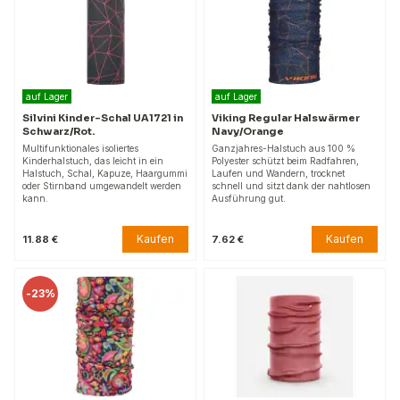
auf Lager
auf Lager
Silvini Kinder-Schal UA1721 in
Viking Regular Halswärmer
Schwarz/Rot.
Navy/Orange
Multifunktionales isoliertes
Ganzjahres-Halstuch aus 100 %
Kinderhalstuch, das leicht in ein
Polyester schützt beim Radfahren,
Halstuch, Schal, Kapuze, Haargummi
Laufen und Wandern, trocknet
oder Stirnband umgewandelt werden
schnell und sitzt dank der nahtlosen
kann.
Ausführung gut.
Kaufen
Kaufen
11.88 €
7.62 €
-
23%