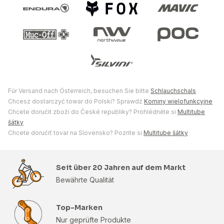
Für Versand nach Österreich, besuchen Sie bitte
Schlauchschals
Chcesz dostarczyć towar do Polski? Sprawdź
Kominy wielofunkcyjne
Chcete doručit zboží do České republiky? Prohlédněte si
Multitube
šátky
Chcete doručiť tovar na Slovensko? Pozrite si
Multitube šátky
Seit über 20 Jahren auf dem Markt
Bewährte Qualität
Top-Marken
Nur geprüfte Produkte