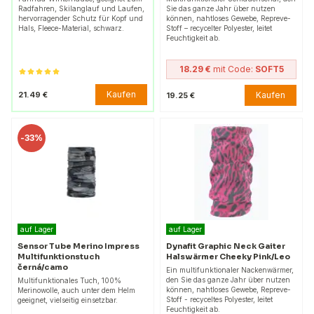
Radfahren, Skilanglauf und Laufen,
Sie das ganze Jahr über nutzen
hervorragender Schutz für Kopf und
können, nahtloses Gewebe, Repreve-
Hals, Fleece-Material, schwarz.
Stoff – recycelter Polyester, leitet
Feuchtigkeit ab.
18.29 €
mit Code:
SOFT5
Kaufen
21.49 €
Kaufen
19.25 €
-
33%
auf Lager
auf Lager
Sensor Tube Merino Impress
Dynafit Graphic Neck Gaiter
Multifunktionstuch
Halswärmer Cheeky Pink/Leo
černá/camo
Ein multifunktionaler Nackenwärmer,
den Sie das ganze Jahr über nutzen
Multifunktionales Tuch, 100%
können, nahtloses Gewebe, Repreve-
Merinowolle, auch unter dem Helm
Stoff - recyceltes Polyester, leitet
geeignet, vielseitig einsetzbar.
Feuchtigkeit ab.