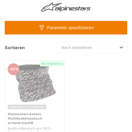
Parameter spezifizieren
Sortieren
Nach Beliebtheit
Wir empfehlen
-
42%
Lieferzeit ca. 3–4 Wochen
Alpinestars Astars
Multifunktionstuch
schwarz/weiß
Multifunktionstuch aus 100%