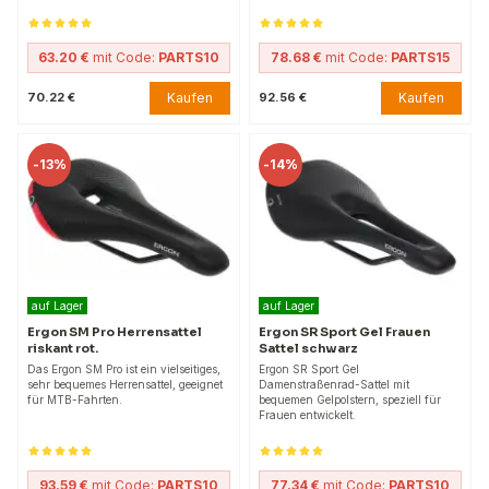
63.20 €
mit Code:
PARTS10
78.68 €
mit Code:
PARTS15
Kaufen
Kaufen
70.22 €
92.56 €
-
13%
-
14%
auf Lager
auf Lager
Ergon SM Pro Herrensattel
Ergon SR Sport Gel Frauen
riskant rot.
Sattel schwarz
Das Ergon SM Pro ist ein vielseitiges,
Ergon SR Sport Gel
sehr bequemes Herrensattel, geeignet
Damenstraßenrad-Sattel mit
für MTB-Fahrten.
bequemen Gelpolstern, speziell für
Frauen entwickelt.
93.59 €
mit Code:
PARTS10
77.34 €
mit Code:
PARTS10