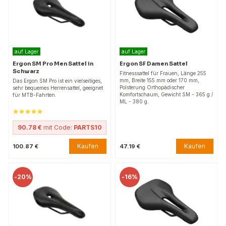
auf Lager
auf Lager
Ergon SM Pro Men Sattel in
Ergon SF Damen Sattel
Schwarz
Fitnesssattel für Frauen, Länge 255
mm, Breite 155 mm oder 170 mm,
Das Ergon SM Pro ist ein vielseitiges,
Polsterung Orthopädischer
sehr bequemes Herrensattel, geeignet
Komfortschaum, Gewicht SM - 365 g /
für MTB-Fahrten.
ML - 380 g.
90.78 €
mit Code:
PARTS10
Kaufen
Kaufen
100.87 €
47.19 €
-
20%
-
16%