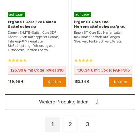
auf Lager
auf Lager
Ergon ST Core Evo Damen
Ergon ST Core Evo
Sattel schwarz
Herrensattel schwarz/grau
Damen E-MTB-Sattel, Core 3D®
Ergon ST Core Evo Herrensattel,
Konstruktion mit doppelter Schale,
maximaler Komfort auf langen
Infinergy® Material zur
Strecken, Farbe Schwarz/Grau.
Stoßdämpfung, Polsterung aus
Orthopedic Comfort Foam®.
125.99 €
mit Code:
PARTS10
130.34 €
mit Code:
PARTS15
Kaufen
Kaufen
139.99 €
153.34 €
Weitere Produkte laden
1
2
3