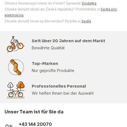
Chcesz dostarczyć towar do Polski? Sprawdź
Siodełka
Chcete doručit zboží do České republiky? Prohlédněte si
Sedla pro
elektrokola
Chcete doručiť tovar na Slovensko? Pozrite si
Sedlá
Seit über 20 Jahren auf dem Markt
Bewährte Qualität
Top-Marken
Nur geprüfte Produkte
Professionelles Personal
Wir helfen Ihnen bei der Auswahl
Unser Team ist für Sie da
+43 144 20070