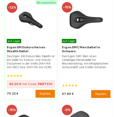
Wir empfehlen
-
15%
-
12%
auf Lager
auf Lager
Ergon SM Enduro Herren
Ergon SMC Men Sattel in
Stealth Sattel
Schwarz.
Das Ergon SM Enduro Men Stealth ist
Das Ergon SMC Men ist ein
ein Sattel für Enduro- und Gravity-
vielseitiges Herrensattel für
Disziplinen in der Größe 266x148
Mountainbiking, mit orthopädischem
mm (M/L) bzw. 266x135 mm (S/M).
Schaumstoff und CroMo-Schienen.
63.20 €
mit Code:
PARTS10
Kaufen
70.22 €
Kaufen
67.89 €
-
15%
-
5%