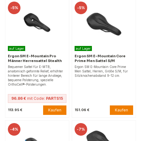
-
5%
-
5%
auf Lager
auf Lager
Ergon SM E-Mountain Pro
Ergon SM E-Mountain Core
Männer Herrensattel Stealth
Prime Men Sattel S/M
Bequemer Sattel für E-MTB,
Ergon SM E-Mountain Core Prime
anatomisch geformte Relief, erhöhter
Men Sattel, Herren, Größe S/M, für
hinterer Bereich für lange Anstiege,
Sitzknochenabstand 9-12 cm.
bequeme Polsterung, spezielle
OrthoCell®-Polsterungen.
96.86 €
mit Code:
PARTS15
Kaufen
Kaufen
113.95 €
151.06 €
-
4%
-
7%