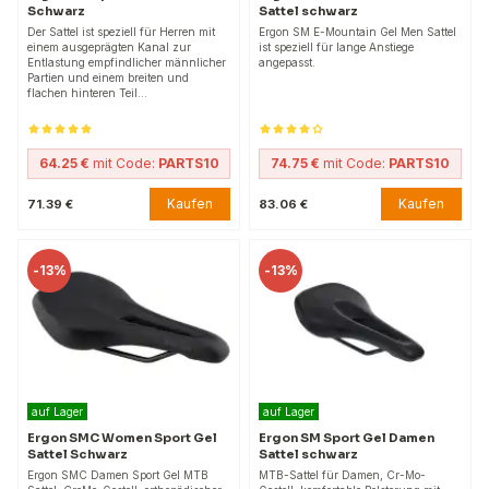
Schwarz
Sattel schwarz
Der Sattel ist speziell für Herren mit
Ergon SM E-Mountain Gel Men Sattel
einem ausgeprägten Kanal zur
ist speziell für lange Anstiege
Entlastung empfindlicher männlicher
angepasst.
Partien und einem breiten und
flachen hinteren Teil…
64.25 €
mit Code:
PARTS10
74.75 €
mit Code:
PARTS10
Kaufen
Kaufen
71.39 €
83.06 €
-
13%
-
13%
auf Lager
auf Lager
Ergon SMC Women Sport Gel
Ergon SM Sport Gel Damen
Sattel Schwarz
Sattel schwarz
Ergon SMC Damen Sport Gel MTB
MTB-Sattel für Damen, Cr-Mo-