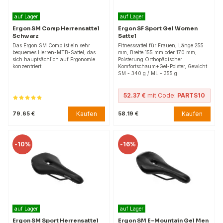
auf Lager
auf Lager
Ergon SM Comp Herrensattel
Ergon SF Sport Gel Women
Schwarz
Sattel
Das Ergon SM Comp ist ein sehr
Fitnesssattel für Frauen, Länge 255
bequemes Herren-MTB-Sattel, das
mm, Breite 155 mm oder 170 mm,
sich hauptsächlich auf Ergonomie
Polsterung Orthopädischer
konzentriert.
Komfortschaum+Gel-Polster, Gewicht
SM - 340 g / ML - 355 g.
52.37 €
mit Code:
PARTS10
Kaufen
Kaufen
79.65 €
58.19 €
-
10%
-
16%
auf Lager
auf Lager
Ergon SM Sport Herrensattel
Ergon SM E-Mountain Gel Men