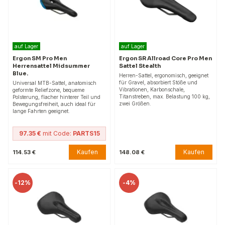
auf Lager
auf Lager
Ergon SM Pro Men
Ergon SR Allroad Core Pro Men
Herrensattel Midsummer
Sattel Stealth
Blue.
Herren-Sattel, ergonomisch, geeignet
für Gravel, absorbiert Stöße und
Universal MTB-Sattel, anatomisch
Vibrationen, Karbonschale,
geformte Reliefzone, bequeme
Titanstreben, max. Belastung 100 kg,
Polsterung, flacher hinterer Teil und
zwei Größen.
Bewegungsfreiheit, auch ideal für
lange Fahrten geeignet.
97.35 €
mit Code:
PARTS15
Kaufen
Kaufen
114.53 €
148.08 €
-
12%
-
4%