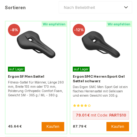
Sortieren
Nach Beliebtheit
Wir empfehlen
Wir empfehlen
-
8%
-
12%
auf Lager
auf Lager
Ergon SF Men Sattel
Ergon SMC Herren Sport Gel
Sattel schwarz
Fitness-Sattel für Männer, Länge 260
mm, Breite 155 mm oder 170 mm,
Das Ergon SMC Men Sport Gel ist ein
Polsterung Orthopedic Comfort Foam,
flaches Herrensattel mit Gelkissen
Gewicht SM - 365 g / ML - 380 g.
und einem Gewicht von 305 g.
79.01 €
mit Code:
PARTS10
Kaufen
Kaufen
45.64 €
87.79 €