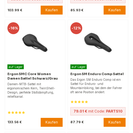
Kaufen
Kaufen
103.99 €
85.93 €
-
16%
-
12%
auf Lager
auf Lager
Ergon SMC Core Women
Ergon SM Enduro Comp Sattel
Damen Sattel Schwarz/Grau
Das Ergon SM Enduro Comp ist ein
Sattel für Enduro- und
Damen-MTB-Sattel mit
Mountainbiking, bei dem der Fahrer
ergonomischem Kern, TwinShell-
oft seine Position ändert.
Design, perfekte Stoßdämpfung,
reliefkanal.
79.01 €
mit Code:
PARTS10
Kaufen
Kaufen
133.56 €
87.79 €