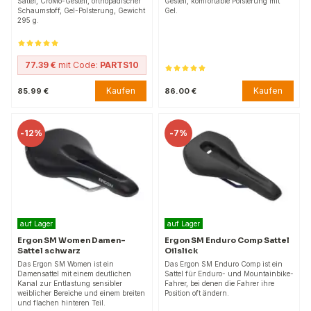
Sattel, CroMo-Gestell, orthopädischer
Gestell, komfortable Polsterung mit
Schaumstoff, Gel-Polsterung, Gewicht
Gel.
295 g.
77.39 €
mit Code:
PARTS10
Kaufen
Kaufen
85.99 €
86.00 €
-
12%
-
7%
auf Lager
auf Lager
Ergon SM Women Damen-
Ergon SM Enduro Comp Sattel
Sattel schwarz
Oilslick
Das Ergon SM Women ist ein
Das Ergon SM Enduro Comp ist ein
Damensattel mit einem deutlichen
Sattel für Enduro- und Mountainbike-
Kanal zur Entlastung sensibler
Fahrer, bei denen die Fahrer ihre
weiblicher Bereiche und einem breiten
Position oft ändern.
und flachen hinteren Teil.