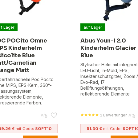
f Lager
auf Lager
C POCito Omne
Abus Youn-I 2.0
PS Kinderhelm
Kinderhelm Glacier
dicolite Blue
Blue
tt/Carnelian
Stylischer Helm mit integrier
ange Matt
LED-Licht, In-Mold, EPS,
Insektenschutzgitter, Zoom
derfahrradhelm Poc Pocito
Evo-Rad, 17
e MIPS, EPS-Kern, 360°-
Belüftungsöffnungen,
assungssystem,
reflektierende Elemente.
lektierende Elemente,
oreszierende Farben.
2 Bewertungen
69.26 €
mit Code:
SOFT10
51.30 €
mit Code:
SOFT1