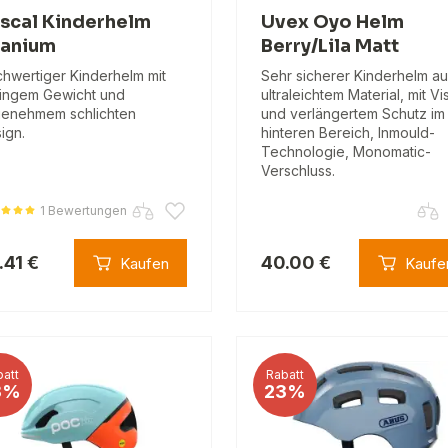
scal Kinderhelm
Uvex Oyo Helm
tanium
Berry/Lila Matt
hwertiger Kinderhelm mit
Sehr sicherer Kinderhelm a
ingem Gewicht und
ultraleichtem Material, mit Vi
enehmem schlichten
und verlängertem Schutz im
ign.
hinteren Bereich, Inmould-
Technologie, Monomatic-
Verschluss.
1 Bewertungen
.41 €
40.00 €
Kaufen
Kaufe
att
Rabatt
3%
23%