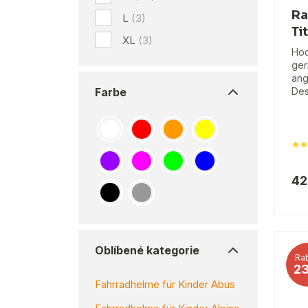
Ra
L
(3)
Ti
XL
(3)
Hoc
ger
ang
Farbe
Des
42
Oblíbené kategorie
Rab
2
Fahrradhelme für Kinder Abus