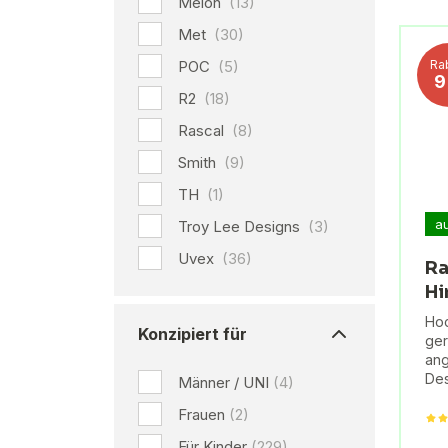
Melon
(13)
Met
(30)
POC
(5)
Ra
R2
(18)
Rascal
(8)
Smith
(9)
TH
(1)
a
Troy Lee Designs
(3)
Uvex
(36)
Ra
H
Hoc
Konzipiert für
ger
ang
Des
Männer / UNI
(4)
Frauen
(2)
Für Kinder
(229)