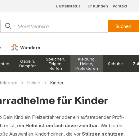
Bestellstatus
Für Kunden
Kontakt
Suchen
n
Wandern
Speichen,
Kleidung,
Gabeln,
nten
Felgen,
Helme,
Schuhe
Zu
Dämpfer
Reifen
Protektoren
otektoren
Helme
Kinder
hrradhelme für Kinder
b Dein Kind ein Freizeitfahrer oder ein aufstrebender Profi-
rer ist,
ein Helm ist einfach unverzichtbar
. Wir bieten
roße Auswahl an Kinderhelmen, die vor
Stürzen schützen
.