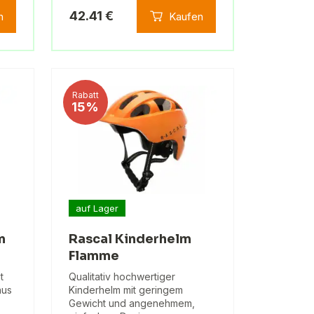
42.41 €
n
Kaufen
Rabatt
15%
auf Lager
m
Rascal Kinderhelm
Flamme
t
Qualitativ hochwertiger
aus
Kinderhelm mit geringem
Gewicht und angenehmem,