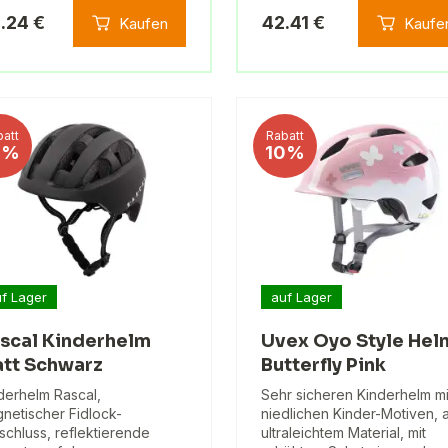
.24 €
42.41 €
Kaufen
Kaufe
att
Rabatt
5%
10%
f Lager
auf Lager
scal Kinderhelm
Uvex Oyo Style Hel
tt Schwarz
Butterfly Pink
derhelm Rascal,
Sehr sicheren Kinderhelm mi
netischer Fidlock-
niedlichen Kinder-Motiven, 
schluss, reflektierende
ultraleichtem Material, mit