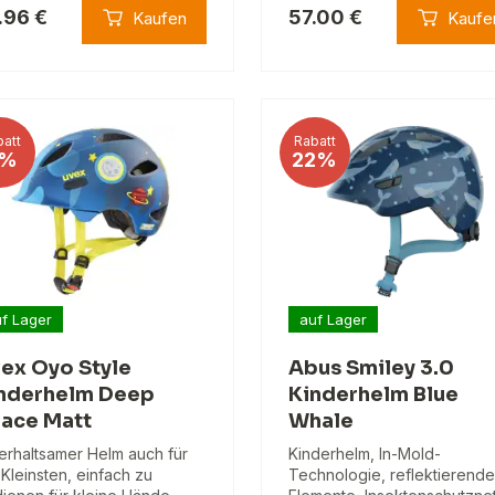
.96 €
57.00 €
Kaufen
Kaufe
att
Rabatt
%
22%
f Lager
auf Lager
ex Oyo Style
Abus Smiley 3.0
nderhelm Deep
Kinderhelm Blue
ace Matt
Whale
erhaltsamer Helm auch für
Kinderhelm, In-Mold-
 Kleinsten, einfach zu
Technologie, reflektierende