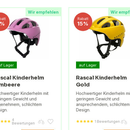
Wir empfehlen
Wir empf
batt
Rabatt
9%
15%
uf Lager
auf Lager
scal Kinderhelm
Rascal Kinderhelm
imbeere
Gold
hwertiger Kinderhelm mit
Hochwertiger Kinderhelm mi
ingem Gewicht und
geringem Gewicht und
enehmem, schlichtem
ansprechendem, schlichtem
ign.
Design.
4
1 Bewertungen
Bewertungen