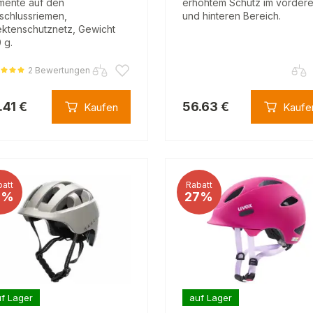
mente auf den
erhöhtem Schutz im vorder
schlussriemen,
und hinteren Bereich.
ektenschutznetz, Gewicht
 g.
2 Bewertungen
.41 €
56.63 €
Kaufen
Kaufe
att
Rabatt
5%
27%
f Lager
auf Lager