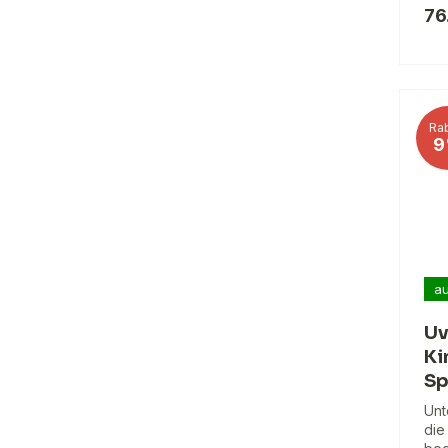
76
Rab
9
au
Uv
Ki
Sp
Unt
die