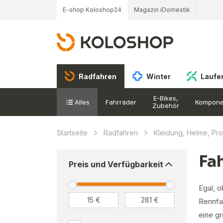
E-shop Koloshop24
Magazin iDomestik
Radfahren
Winter
Laufe
E-Bikes,
Alles
Fahrräder
Kompone
Zubehör
Startseite
Radfahren
Kleidung, Helme, Pr
Fa
Preis und Verfügbarkeit
Egal, o
Rennfah
eine g