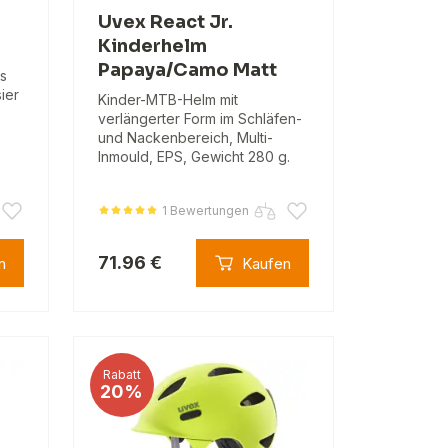
Uvex React Jr.
Kinderhelm
Papaya/Camo Matt
us
sier
Kinder-MTB-Helm mit
verlängerter Form im Schläfen-
und Nackenbereich, Multi-
Inmould, EPS, Gewicht 280 g.
1 Bewertungen
71.96 €
n
Kaufen
Rabatt
20%