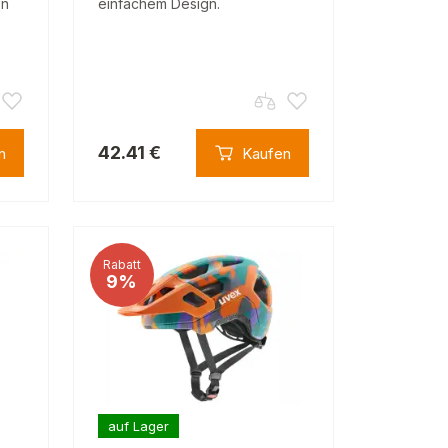
en
einfachem Design.
42.41 €
n
Kaufen
Rabatt
9%
auf Lager