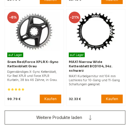
-
6%
-
21%
auf Lager
auf Lager
Sram Red/Force XPLR X-Sync
MAX1 Narrow Wide
Kettenblatt Grau
Kettenblatt BCD104, 34z.
schwarz
Eigenständiges X-Sync Kettenblatt,
für Red XPLR und Force XPLR
MAX1 Kurbelgarnitur mit 104 mm
Kurbeln, 38 bis 46 Zähne, in Grau.
Lochkreis für 10-Gang und 11-Gang
Schaltungen geeignet.
Kaufen
Kaufen
99.79 €
32.33 €
Weitere Produkte laden