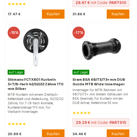
28.67 €
mit Code:
PARTS10
Kaufen
Kaufen
17.47 €
31.86 €
-
15%
-
17%
auf Lager
auf Lager
Shimano FCTX801 Kurbeln
Sram BSA 68/73/73+ mm DUB
3×7/8-fach 42/32/22 Zähne 170
Guide MTB Wide Innenlager
mm Silber
Innenlager für MTB-Rahmen mit
68/73/73+ mm breiten Gehäusen mit
MTB-Kurbeln mit einem Dreifach-
BSA Gewinde, für Kurbeln mit der
Kettenblatt und Abdeckung, 42/32/22
DUB Achse, Kettenlinie 55 mm.
Zähne, für 7-/8-fach Antriebe,
Kurbelarmlänge 170 mm, für
Vierkant-Innenlager.
29.29 €
mit Code:
PARTS15
Kaufen
Kaufen
20.89 €
34.46 €