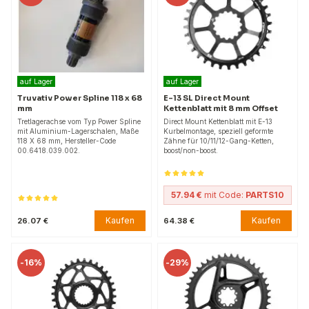
auf Lager
auf Lager
Truvativ Power Spline 118 x 68
E-13 SL Direct Mount
mm
Kettenblatt mit 8 mm Offset
Tretlagerachse vom Typ Power Spline
Direct Mount Kettenblatt mit E-13
mit Aluminium-Lagerschalen, Maße
Kurbelmontage, speziell geformte
118 X 68 mm, Hersteller-Code
Zähne für 10/11/12-Gang-Ketten,
00.6418.039.002.
boost/non-boost.
57.94 €
mit Code:
PARTS10
Kaufen
Kaufen
26.07 €
64.38 €
-
16%
-
29%