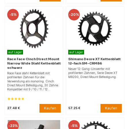
-
5%
-
20%
auf Lager
auf Lager
Race Face Cinch Direct Mount
Shimano Deore XT Kettenblatt
Narrow Wide Stahl Kettenblatt
12-fach SM-CRM86
schwarz
Neuer 12-Gang-Umwerfer mit
profilierten Zähnen, Serie Deore XT
Race Face stahl Kettenblatt mit
M8200, Direct Mount Befestigung.
profilierten Zähnen für die
Verwendung als monoring. Cinch
Direct Mount Befestigung, 30 Zähne.
Kompatibel mit 9 / 10 / 11 / 12…
Kaufen
Kaufen
27.48 €
57.25 €
-
23%
-
5%