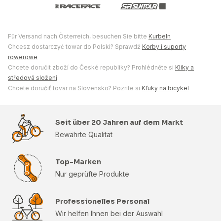
Für Versand nach Österreich, besuchen Sie bitte
Kurbeln
Chcesz dostarczyć towar do Polski? Sprawdź
Korby i suporty
rowerowe
Chcete doručit zboží do České republiky? Prohlédněte si
Kliky a
středová složení
Chcete doručiť tovar na Slovensko? Pozrite si
Kľuky na bicykel
Seit über 20 Jahren auf dem Markt
Bewährte Qualität
Top-Marken
Nur geprüfte Produkte
Professionelles Personal
Wir helfen Ihnen bei der Auswahl