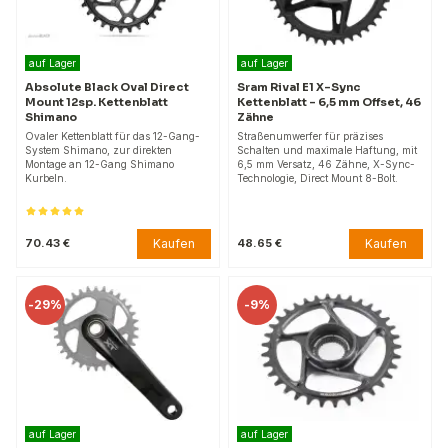
auf Lager
auf Lager
Absolute Black Oval Direct
Sram Rival E1 X-Sync
Mount 12sp. Kettenblatt
Kettenblatt – 6,5 mm Offset, 46
Shimano
Zähne
Ovaler Kettenblatt für das 12-Gang-
Straßenumwerfer für präzises
System Shimano, zur direkten
Schalten und maximale Haftung, mit
Montage an 12-Gang Shimano
6,5 mm Versatz, 46 Zähne, X-Sync-
Kurbeln.
Technologie, Direct Mount 8-Bolt.
Kaufen
Kaufen
70.43 €
48.65 €
-
29%
-
9%
auf Lager
auf Lager