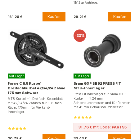
11/12sp Antriebe.
Kaufen
Kaufen
161.28 €
29.21 €
-
33%
auf Lager
auf Lager
Force C 8.5 Kurbel
Sram GXP BB92 PRESS FIT
Dreifachkurbel 42/34/24 Zähne
MTB-Innenlager
175 mm Schwarz
Press Fit Innenlager für Sram GXP
Kurbeln mit 24 mm
MTB Kurbel mit Dreifach-Kettenblatt
Achsendurchmesser und für Rahmen
mit 42/34/24 Zähnen für 6-8-fach
mit 41 mm Gehäusedurchmesser.
Räder, 175mm, für Vierkant-
Innenlager.
31.76 €
mit Code:
PARTS5
Kaufen
Kaufen
20.79 €
33.43 €