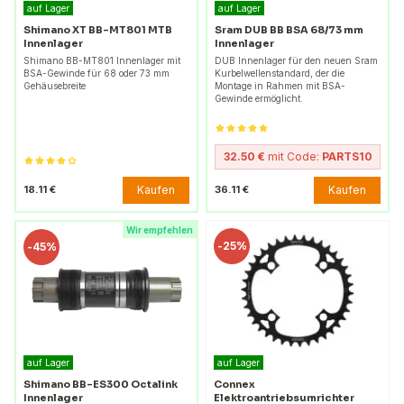
auf Lager
auf Lager
Shimano XT BB-MT801 MTB
Sram DUB BB BSA 68/73 mm
Innenlager
Innenlager
Shimano BB-MT801 Innenlager mit
DUB Innenlager für den neuen Sram
BSA-Gewinde für 68 oder 73 mm
Kurbelwellenstandard, der die
Gehäusebreite
Montage in Rahmen mit BSA-
Gewinde ermöglicht.
32.50 €
mit Code:
PARTS10
Kaufen
Kaufen
18.11 €
36.11 €
Wir empfehlen
-
25%
-
45%
auf Lager
auf Lager
Shimano BB-ES300 Octalink
Connex
Innenlager
Elektroantriebsumrichter