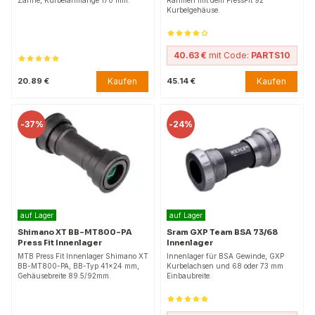
Kurbelgehäuse.
40.63 €
mit Code:
PARTS10
Kaufen
Kaufen
20.89 €
45.14 €
-
37%
-
24%
auf Lager
auf Lager
Shimano XT BB-MT800-PA
Sram GXP Team BSA 73/68
Press Fit Innenlager
Innenlager
MTB Press Fit Innenlager Shimano XT
Innenlager für BSA Gewinde, GXP
BB-MT800-PA, BB-Typ 41x24 mm,
Kurbelachsen und 68 oder 73 mm
Gehäusebreite 89.5/92mm.
Einbaubreite.