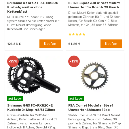
Shimano Deore XT FC-M8200
E-13 E-Spec Alu Direct Mount
Kurbelgarnitur ohne
Umwerfer für Bosch CX Gen 4
Kettenblatt
Direct Mount Kettenblatt mit speziell
geformten Zähnen für 11 und 12-fach
MTB-Kurbeln für das 1x12-Gang-
Ketten, für Bosch CX Gen 4 E-Bike
System Shimano für Kettenblätter mit
Motoren, mit 34, 36 oder 38 Zähnen.
Direct Mount Befestigung, ohne
Kettenblatt und Innenlager.
Kaufen
Kaufen
121.86 €
61.26 €
-
35%
-
13%
auf Lager
auf Lager
Shimano GRX FC-RX820-2
FSA Comet Modular Steel
Kurbeln 2x12sp. 48/31 Zähne
Umwerfer Shimano 12sp
Gravel-Kurbeln für 2x12-fach
Stahlkurbel FC-170 mit Direct Mount
Antrieb, Kettenblätter mit 48 und 31
Befestigung, MegaTooth Zähne, 30
Zähnen, verschiedene Längen,
profilierte Zähne, für Shimano 9-11sp,
Hollowtech II Achse, Gewicht 721 g.
Shimano 12sp, Sram 10sp, Sram XD