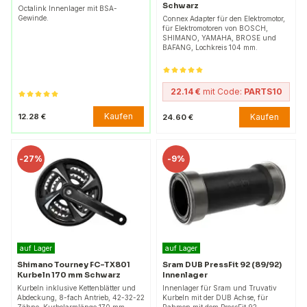
Schwarz
Octalink Innenlager mit BSA-
Gewinde.
Connex Adapter für den Elektromotor,
für Elektromotoren von BOSCH,
SHIMANO, YAMAHA, BROSE und
BAFANG, Lochkreis 104 mm.
22.14 €
mit Code:
PARTS10
Kaufen
12.28 €
Kaufen
24.60 €
-
27%
-
9%
auf Lager
auf Lager
Shimano Tourney FC-TX801
Sram DUB PressFit 92 (89/92)
Kurbeln 170 mm Schwarz
Innenlager
Kurbeln inklusive Kettenblätter und
Innenlager für Sram und Truvativ
Abdeckung, 8-fach Antrieb, 42-32-22
Kurbeln mit der DUB Achse, für
Zähne, Kurbelarmlänge 170 mm.
Rahmen mit dem PressFit 92