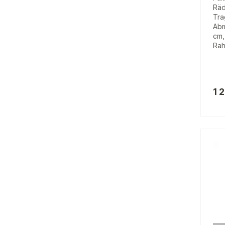
Räd
Tra
Abm
cm,
Rah
1 