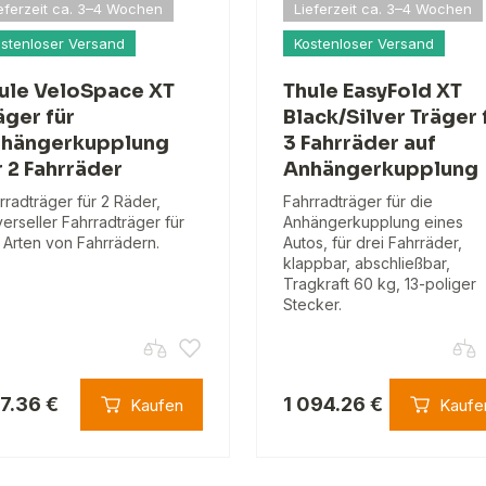
eferzeit ca. 3–4 Wochen
Lieferzeit ca. 3–4 Wochen
stenloser Versand
Kostenloser Versand
ule VeloSpace XT
Thule EasyFold XT
äger für
Black/Silver Träger 
hängerkupplung
3 Fahrräder auf
r 2 Fahrräder
Anhängerkupplung
rradträger für 2 Räder,
Fahrradträger für die
verseller Fahrradträger für
Anhängerkupplung eines
e Arten von Fahrrädern.
Autos, für drei Fahrräder,
klappbar, abschließbar,
Tragkraft 60 kg, 13-poliger
Stecker.
7.36 €
1 094.26 €
Kaufen
Kaufe