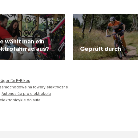
e wählt man ein
ektrofahrrad aus?
Geprüft durch
räger für E-Bikes
 samochodowe na rowery elektryczne
i
Autonosiče pro elektrokola
elektrobicykle do auta