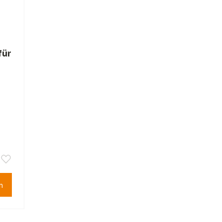
für
n