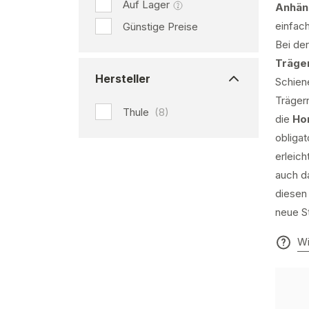
Auf Lager
Anhän
einfac
Günstige Preise
Bei der
Träge
Hersteller
Schien
Trägern
Thule
(8)
die
Ho
obliga
erleich
auch d
diesen
neue S
Wi