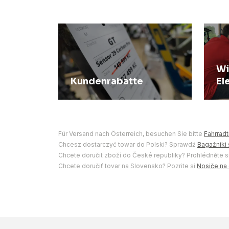
Wi
Kundenrabatte
El
Für Versand nach Österreich, besuchen Sie bitte
Fahrradt
Chcesz dostarczyć towar do Polski? Sprawdź
Bagażniki
Chcete doručit zboží do České republiky? Prohlédněte s
Chcete doručiť tovar na Slovensko? Pozrite si
Nosiče na 