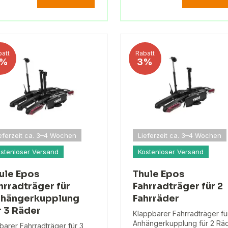
att
Rabatt
%
3%
eferzeit ca. 3–4 Wochen
Lieferzeit ca. 3–4 Wochen
stenloser Versand
Kostenloser Versand
ule Epos
Thule Epos
hrradträger für
Fahrradträger für 2
hängerkupplung
Fahrräder
r 3 Räder
Klappbarer Fahrradträger fü
Anhängerkupplung für 2 Räd
tbarer Fahrradträger für 3