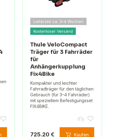
Lieferzeit ca. 3–4 Wochen
Kostenloser Versand
Thule VeloCompact
4
Träger für 3 Fahrräder
für
Anhängerkupplung
Fix4Bike
chen
Kompakter und leichter
Fahrradträger für den täglichen
Gebrauch (für 3–4 Fahrräder)
mit speziellem Befestigungsset
FIX4BIKE.
725.20 €
n
Kaufen