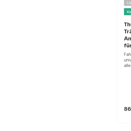
Li
Ko
Th
Tr
An
fü
Fah
uni
all
86