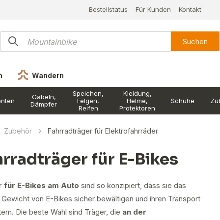
Bestellstatus
Für Kunden
Kontakt
Suchen
n
Wandern
Speichen,
Kleidung,
Gabeln,
nten
Felgen,
Helme,
Schuhe
Zu
Dämpfer
Reifen
Protektoren
Zubehör
Fahrradträger für Elektrofahrräder
hrradträger für E-Bikes
 für E-Bikes am Auto
sind so konzipiert, dass sie das
 Gewicht von E-Bikes sicher bewältigen und ihren Transport
tern. Die beste Wahl sind Träger, die
an der