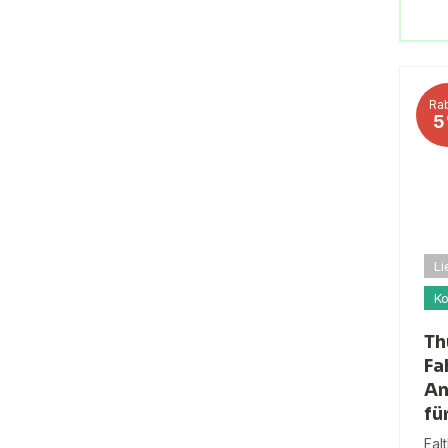
Rab
5
Li
Ko
Th
Fa
An
fü
Fal