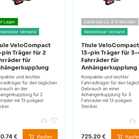
uf Lager
Lieferzeit ca. 3–4 Wochen
ostenloser Versand
Kostenloser Versand
ule VeloCompact
Thule VeloCompact
-pin Träger für 2
13-pin Träger für 3-
hrräder für
Fahrräder für
hängerkupplung
Anhängerkupplung
pakter und leichter
Kompakter und leichter
rradträger für den täglichen
Fahrradträger für den tägli
rauch an der
Gebrauch an einer
ängerkupplung für 2
Anhängerkupplung für 3
rräder mit 13-poligem
Fahrräder mit 13-poligem
cker.
Stecker.
0.74 €
725.20 €
Kaufen
Kaufe