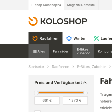
E-shop Koloshop24
Magazin iDomestik
Radfahren
Winter
Laufe
E-Bikes,
Alles
Fahrräder
Kompone
Zubehör
Startseite
Radfahren
E-Bikes, Zubehör
Fa
Preis und Verfügbarkeit
Träger
höhere
erleich