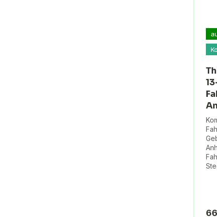
a
K
Th
13
Fa
An
Kom
Fah
Geb
Anh
Fah
Ste
66