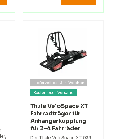
Lieferzeit ca. 3–4 Wochen
Kostenloser Versand
Thule VeloSpace XT
Fahrradträger für
Anhängerkupplung
für 3-4 Fahrräder
r
er,
Der Thule VeloSpace XT 939