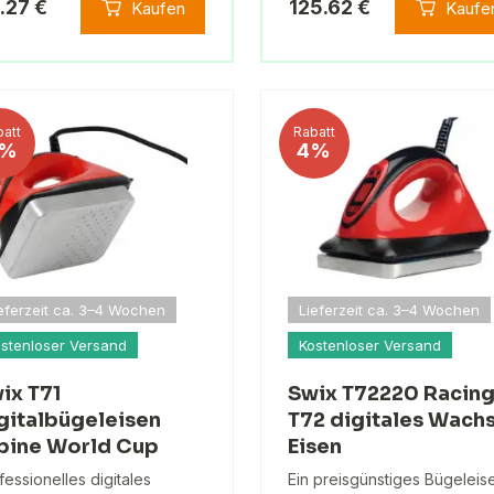
.27 €
125.62 €
Kaufen
Kaufe
att
Rabatt
%
4%
eferzeit ca. 3–4 Wochen
Lieferzeit ca. 3–4 Wochen
stenloser Versand
Kostenloser Versand
ix T71
Swix T72220 Racin
gitalbügeleisen
T72 digitales Wach
pine World Cup
Eisen
fessionelles digitales
Ein preisgünstiges Bügeleis