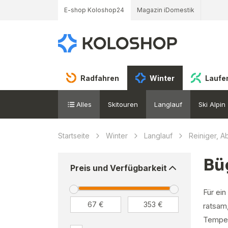
E-shop Koloshop24
Magazin iDomestik
Radfahren
Winter
Laufe
Alles
Skitouren
Langlauf
Ski Alpin
Startseite
Winter
Langlauf
Reiniger, A
Bü
Preis und Verfügbarkeit
Für ei
ratsam
Temper