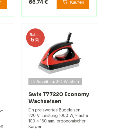
66.74 €
n
Kaufen
Rabatt
5%
Lieferzeit ca. 3–4 Wochen
Swix T77220 Economy
Wachseisen
g
s-
Ein preiswertes Bügeleisen,
220 V, Leistung 1000 W, Fläche
100 x 160 mm, ergonomischer
en
Körper