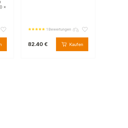
n
00 x
1 Bewertungen
82.40 €
n
Kaufen