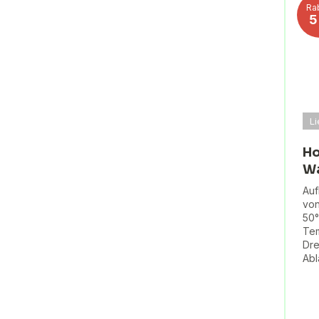
Ra
L
Ho
Wa
Au
von
50°
Tem
Dre
Abl