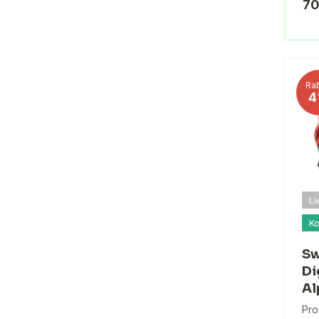
70
Rab
4
Li
Ko
Sw
Di
Al
Pro