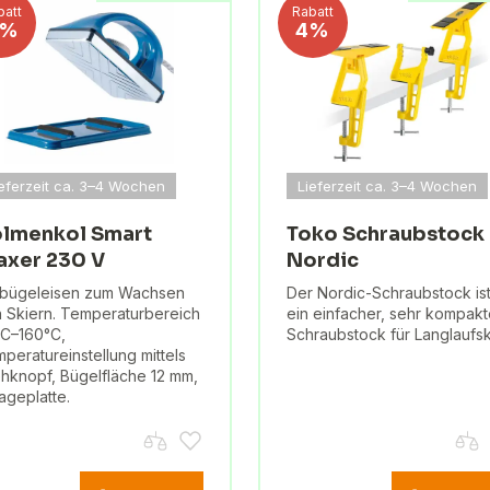
batt
Rabatt
5%
4%
ieferzeit ca. 3–4 Wochen
Lieferzeit ca. 3–4 Wochen
lmenkol Smart
Toko Schraubstock
xer 230 V
Nordic
fbügeleisen zum Wachsen
Der Nordic-Schraubstock is
 Skiern. Temperaturbereich
ein einfacher, sehr kompakt
C–160°C,
Schraubstock für Langlaufsk
peratureinstellung mittels
hknopf, Bügelfläche 12 mm,
ageplatte.