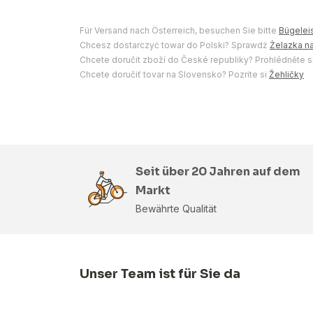
Für Versand nach Österreich, besuchen Sie bitte
Bügelei
Chcesz dostarczyć towar do Polski? Sprawdź
Żelazka na
Chcete doručit zboží do České republiky? Prohlédněte s
Chcete doručiť tovar na Slovensko? Pozrite si
Žehličky
Seit über 20 Jahren auf dem
Markt
Bewährte Qualität
Unser Team ist für Sie da