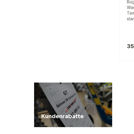
Büg
Wac
Tem
sta
35
Kundenrabatte