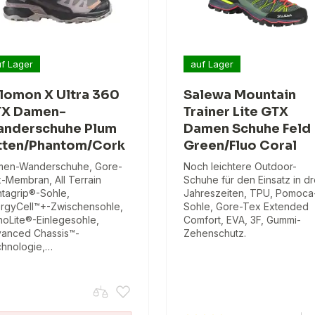
f Lager
auf Lager
lomon X Ultra 360
Salewa Mountain
X Damen-
Trainer Lite GTX
nderschuhe Plum
Damen Schuhe Feld
tten/Phantom/Cork
Green/Fluo Coral
en-Wanderschuhe, Gore-
Noch leichtere Outdoor-
-Membran, All Terrain
Schuhe für den Einsatz in dr
tagrip®-Sohle,
Jahreszeiten, TPU, Pomoca
rgyCell™+-Zwischensohle,
Sohle, Gore-Tex Extended
hoLite®-Einlegesohle,
Comfort, EVA, 3F, Gummi-
anced Chassis™-
Zehenschutz.
hnologie,…