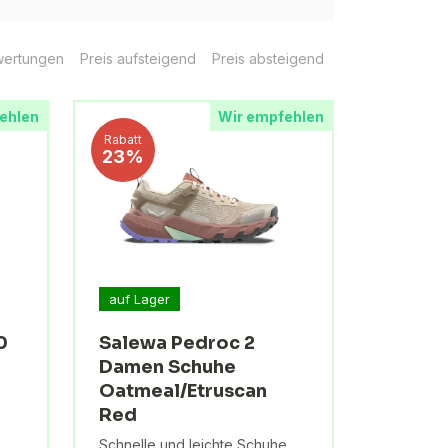
ertungen
Preis aufsteigend
Preis absteigend
ehlen
Wir empfehlen
Rabatt
23%
auf Lager
0
Salewa Pedroc 2
Damen Schuhe
Oatmeal/Etruscan
Red
Schnelle und leichte Schuhe