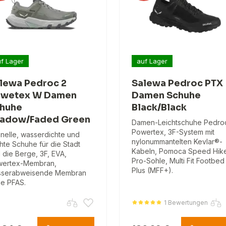
f Lager
auf Lager
lewa Pedroc 2
Salewa Pedroc PTX
wetex W Damen
Damen Schuhe
huhe
Black/Black
adow/Faded Green
Damen-Leichtschuhe Pedro
Powertex, 3F-System mit
nelle, wasserdichte und
nylonummantelten Kevlar®-
chte Schuhe für die Stadt
Kabeln, Pomoca Speed Hik
 die Berge, 3F, EVA,
Pro-Sohle, Multi Fit Footbed
ertex-Membran,
Plus (MFF+).
sserabweisende Membran
e PFAS.
1 Bewertungen