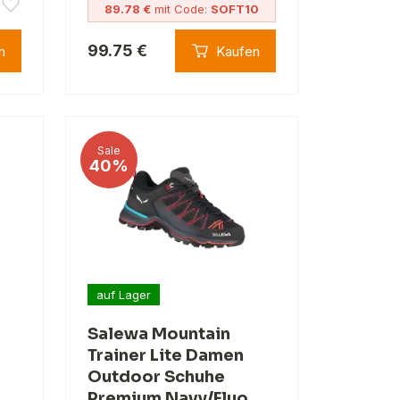
89.78 €
mit Code:
SOFT10
99.75 €
n
Kaufen
Sale
40%
auf Lager
Salewa Mountain
Trainer Lite Damen
Outdoor Schuhe
Premium Navy/Fluo