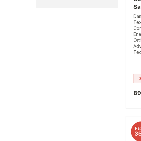
Sa
Dam
Tex
Con
Ene
Ort
Adv
Tec
89
Rab
3