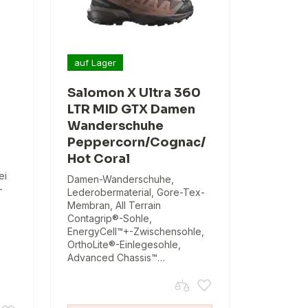
auf Lager
Salomon X Ultra 360
LTR MID GTX Damen
Wanderschuhe
Peppercorn/Cognac/
Hot Coral
ei
Damen-Wanderschuhe,
-
Lederobermaterial, Gore-Tex-
Membran, All Terrain
Contagrip®-Sohle,
EnergyCell™+-Zwischensohle,
OrthoLite®-Einlegesohle,
Advanced Chassis™…