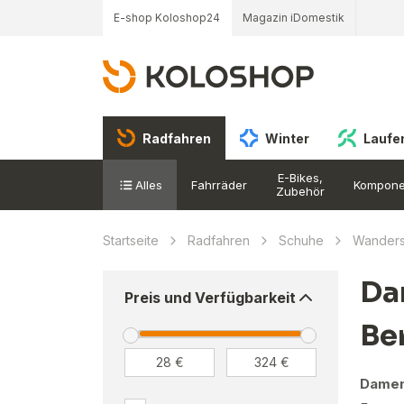
E-shop Koloshop24
Magazin iDomestik
Radfahren
Winter
Laufe
E-Bikes,
Alles
Fahrräder
Kompone
Zubehör
Startseite
Radfahren
Schuhe
Wander
Da
Preis und Verfügbarkeit
Be
Damen