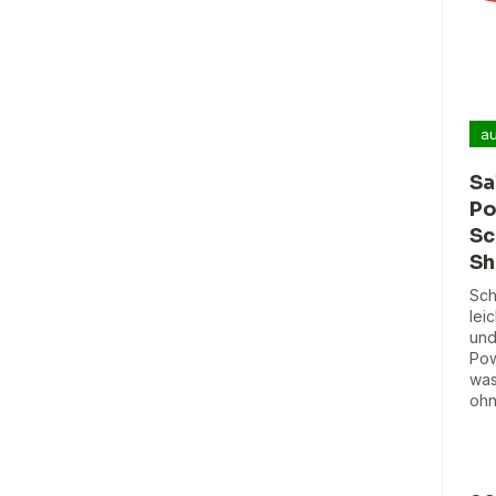
au
Sa
Po
Sc
Sh
Sch
lei
und
Pow
wa
ohn