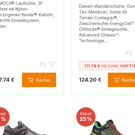
MOCA®-Laufsohle, 3F-
Damen-Wanderschuhe, Gor
tem mit Nylon-
Tex-Membran, Sohle All
rzogenen Kevlar®-Kabeln,
Terrain Contagrip®,
tchfit-Einstellsystem,
Zwischensohle EnergyCell™
tter…
OrthoLite®-Einlegesohle,
Advanced Chassis™-
Technologie,…
111.78 €
mit Code:
SOFT1
7.74 €
124.20 €
Kaufen
Kaufe
att
Rabatt
5%
25%