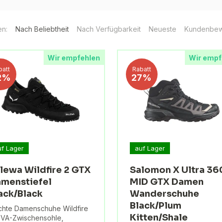
en:
Nach Beliebtheit
Nach Verfügbarkeit
Neueste
Kundenbew
Wir empfehlen
Wir empf
batt
Rabatt
2%
27%
uf Lager
auf Lager
lewa Wildfire 2 GTX
Salomon X Ultra 36
menstiefel
MID GTX Damen
ack/Black
Wanderschuhe
Black/Plum
chte Damenschuhe Wildfire
Kitten/Shale
EVA-Zwischensohle,