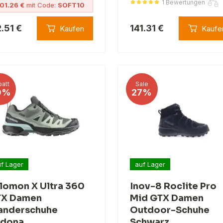
1 Bewertungen
01.26 €
mit Code:
SOFT10
2.51 €
141.31 €
Kaufen
Kaufe
att
Sale
0%
27%
f Lager
auf Lager
lomon X Ultra 360
Inov-8 Roclite Pro
X Damen
Mid GTX Damen
nderschuhe
Outdoor-Schuhe
dona
Schwarz