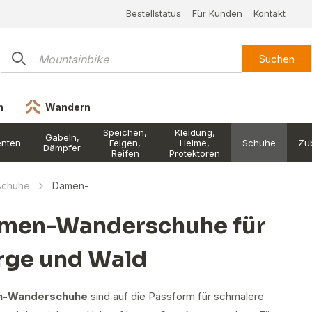
Bestellstatus
Für Kunden
Kontakt
Suchen
n
Wandern
Speichen,
Kleidung,
Gabeln,
nten
Felgen,
Helme,
Schuhe
Zu
Dämpfer
Reifen
Protektoren
schuhe
Damen-
men-Wanderschuhe für
rge und Wald
-Wanderschuhe
sind auf die Passform für schmalere