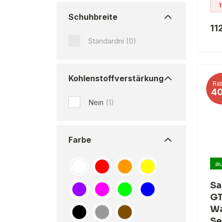
1
Schuhbreite
11
Standardní
(0)
Kohlenstoffverstärkung
Rab
4
Nein
(1)
Farbe
au
Sa
GT
Wa
Se