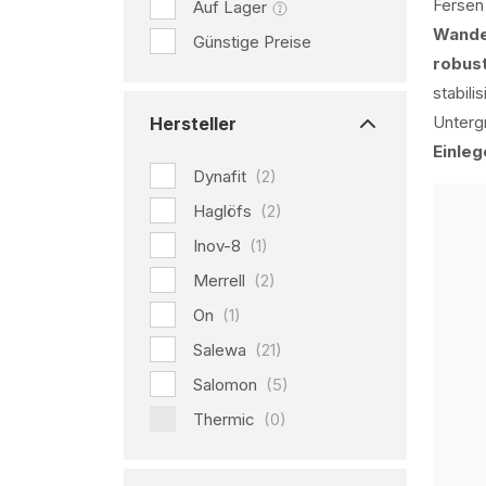
Fersen
Auf Lager
Wande
Günstige Preise
robust
stabili
Unterg
Hersteller
Einle
Dynafit
(2)
Haglöfs
(2)
Inov-8
(1)
Merrell
(2)
On
(1)
Salewa
(21)
Salomon
(5)
Thermic
(0)