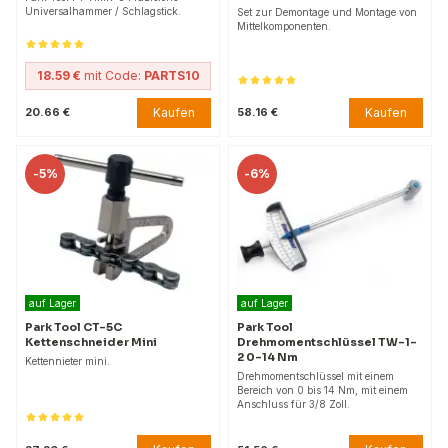
Universalhammer / Schlagstick.
Set zur Demontage und Montage von
Mittelkomponenten.
18.59 €
mit Code:
PARTS10
Kaufen
Kaufen
20.66 €
58.16 €
-
5%
-
6%
auf Lager
auf Lager
Park Tool CT-5C
Park Tool
Kettenschneider Mini
Drehmomentschlüssel TW-1-
2 0-14 Nm
Kettennieter mini.
Drehmomentschlüssel mit einem
Bereich von 0 bis 14 Nm, mit einem
Anschluss für 3/8 Zoll.