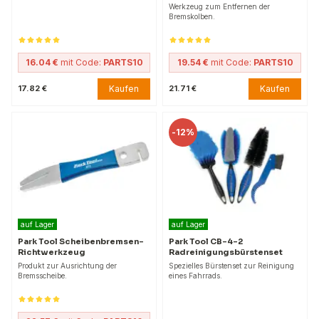
Werkzeug zum Entfernen der
Bremskolben.
16.04 €
mit Code:
PARTS10
19.54 €
mit Code:
PARTS10
Kaufen
Kaufen
17.82 €
21.71 €
-
12%
auf Lager
auf Lager
Park Tool Scheibenbremsen-
Park Tool CB-4-2
Richtwerkzeug
Radreinigungsbürstenset
Produkt zur Ausrichtung der
Spezielles Bürstenset zur Reinigung
Bremsscheibe.
eines Fahrrads.