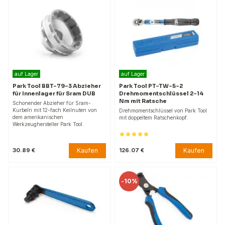
auf Lager
auf Lager
Park Tool BBT-79-3 Abzieher
Park Tool PT-TW-5-2
für Innenlager für Sram DUB
Drehmomentschlüssel 2-14
Nm mit Ratsche
Schonender Abzieher für Sram-
Kurbeln mit 12-fach Keilnuten von
Drehmomentschlüssel von Park Tool
dem amerikanischen
mit doppeltem Ratschenkopf.
Werkzeughersteller Park Tool.
Kaufen
Kaufen
30.89 €
126.07 €
-
10%