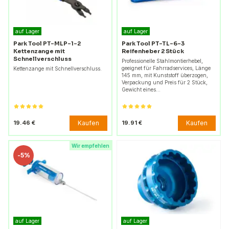
auf Lager
auf Lager
Park Tool PT-MLP-1-2
Park Tool PT-TL-6-3
Kettenzange mit
Reifenheber 2 Stück
Schnellverschluss
Professionelle Stahlmontierhebel,
geeignet für Fahrradservices, Länge
Kettenzange mit Schnellverschluss.
145 mm, mit Kunststoff überzogen,
Verpackung und Preis für 2 Stück,
Gewicht eines…
Kaufen
Kaufen
19.46 €
19.91 €
Wir empfehlen
-
5%
auf Lager
auf Lager