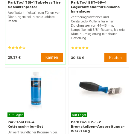
Park Tool TSI-1 Tubeless Tire
Park Tool BBT-69-4
Sealant Injector
Lagerabzieher für Shimano
Innenlager
Applikator (Injektor) zum Füllen von
Dichtungsmittel in schlauchlose
Zentrierlagerabzieher und
Reifen.
CenterLock-Muttern für einen
Durchmesser von 44-45 mm,
kompatibel mit 3/8"-Ratsche, Material
Aluminiumlegierung mit blauer
Eloxierung.
Kaufen
25.37 €
Kaufen
30.56 €
auf Lager
auf Lager
Park Tool CB-4
Park Tool PP-1-2
Kettenschmier-Set
Bremskolben-Ausbreitungs-
Werkzeug
Umweltfreundlicher Kettenreiniger.