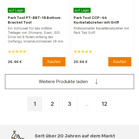
auf Lager
auf Lager
Park Tool PT-BBT-18 Bottom
Park Tool CCP-44
Bracket Tool
Kurbelabzieher mit Griff
Ein Schlüssel für das mittlere
Professioneller Kassettenabzieher mit
Tretlager von Shimano, Sram, ISIS
Park Tool Griff.
Drive mit 8 Nuten entlang des
Umfangs, Innendurchmesser 38 mm.
Kaufen
Kaufen
26.46 €
20.66 €
Weitere Produkte laden
1
2
3
12
...
Seit über 20 Jahren auf dem Markt