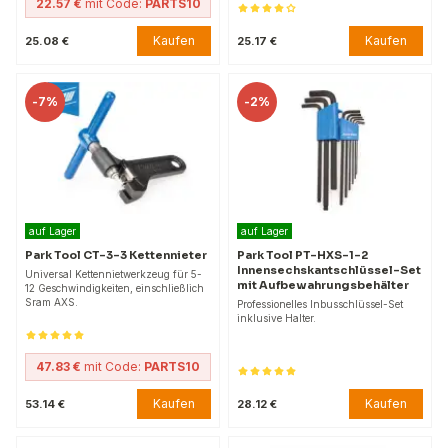
22.57 €
mit Code:
PARTS10
Kaufen
Kaufen
25.08 €
25.17 €
-
7%
-
2%
auf Lager
auf Lager
Park Tool CT-3-3 Kettennieter
Park Tool PT-HXS-1-2
Innensechskantschlüssel-Set
Universal Kettennietwerkzeug für 5-
mit Aufbewahrungsbehälter
12 Geschwindigkeiten, einschließlich
Sram AXS.
Professionelles Inbusschlüssel-Set
inklusive Halter.
47.83 €
mit Code:
PARTS10
Kaufen
Kaufen
53.14 €
28.12 €