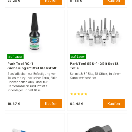
Kaufen
Kaufen
27.20 €
51.56 €
auf Lager
auf Lager
Park Tool RC-1
Park Tool SBS-1-2 Bit Set 18
Sicherungsmittel Klebstoff
Teile
Spezialkleber zur Befestigung von
Set mit 3/8" Bits, 18 Stück, in einem
Teilen mit zylindrischer Form, füllt
Kunststoffbehälter.
Unebenheiten aus, ideal für
Carbonrahmen und Pressfit-
Innenlager, Inhalt 10 ml.
Kaufen
Kaufen
19.67 €
64.42 €