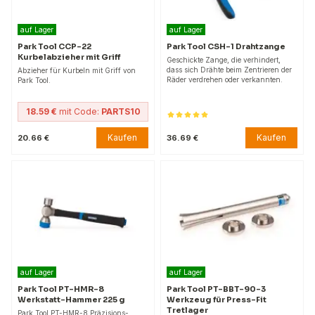
auf Lager
auf Lager
Park Tool CCP-22
Park Tool CSH-1 Drahtzange
Kurbelabzieher mit Griff
Geschickte Zange, die verhindert,
dass sich Drähte beim Zentrieren der
Abzieher für Kurbeln mit Griff von
Räder verdrehen oder verkannten.
Park Tool.
18.59 €
mit Code:
PARTS10
Kaufen
Kaufen
20.66 €
36.69 €
auf Lager
auf Lager
Park Tool PT-HMR-8
Park Tool PT-BBT-90-3
Werkstatt-Hammer 225 g
Werkzeug für Press-Fit
Tretlager
Park Tool PT-HMR-8 Präzisions-