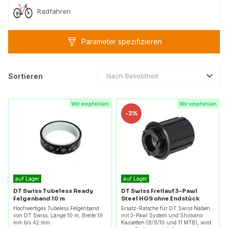
Radfahren
Parameter spezifizieren
Sortieren
Nach Beliebtheit
Wir empfehlen
Wir empfehlen
-
3%
auf Lager
auf Lager
DT Swiss Tubeless Ready
DT Swiss Freilauf 3-Pawl
Felgenband 10 m
Steel HG9 ohne Endstück
Hochwertiges Tubeless Felgenband
Ersatz-Ratsche für DT Swiss Naben
von DT Swiss, Länge 10 m, Breite 19
mit 3-Pawl System und Shimano
mm bis 42 mm.
Kassetten (8/9/10 und 11 MTB), wird