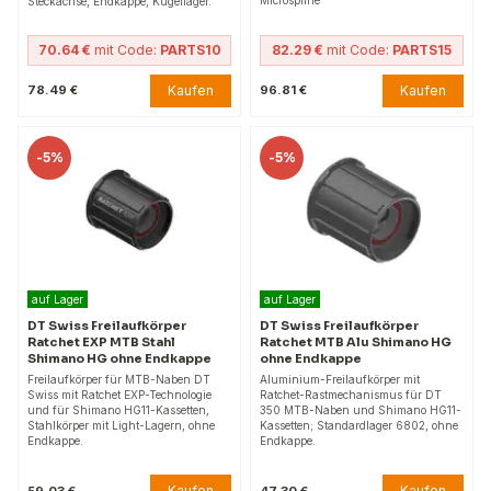
Steckachse, Endkappe, Kugellager.
70.64 €
mit Code:
PARTS10
82.29 €
mit Code:
PARTS15
Kaufen
Kaufen
78.49 €
96.81 €
-
5%
-
5%
auf Lager
auf Lager
DT Swiss Freilaufkörper
DT Swiss Freilaufkörper
Ratchet EXP MTB Stahl
Ratchet MTB Alu Shimano HG
Shimano HG ohne Endkappe
ohne Endkappe
Freilaufkörper für MTB-Naben DT
Aluminium-Freilaufkörper mit
Swiss mit Ratchet EXP-Technologie
Ratchet-Rastmechanismus für DT
und für Shimano HG11-Kassetten,
350 MTB-Naben und Shimano HG11-
Stahlkörper mit Light-Lagern, ohne
Kassetten; Standardlager 6802, ohne
Endkappe.
Endkappe.
Kaufen
Kaufen
59.03 €
47.30 €