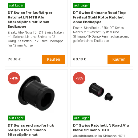
auf Lager
auf Lager
DT Swiss Freilaufkörper
DT Swiss Shimano Road 11sp
Ratchet LN MTB Alu
Freilauf Stahl Rotor Ratchet
MicroSpline mit 12 mm
ohne Endkappe
Endkappe
Ersatz-Stahlfreilauf für DT Swiss
Naben mit Ratchet System und
Ersatz Alu-Nuss für DT Swiss Naben
Shimano 11-Gang-Rennradkassetten,
mit Ratchet LN und Shimano 12-
geliefert ohne Endkappe.
Gang-Kassetten, inklusive Endkappe
für 12 mm Achse.
Kaufen
Kaufen
78.18 €
60.18 €
-
4%
-
3%
auf Lager
auf Lager
DT Swiss end cap for hub
DT Swiss Ratchet LN Road Alu
350/370 for Shimano
Nabe Shimano HG11
MicroSpline nut
Aluminiumnuss im Shimano HG11