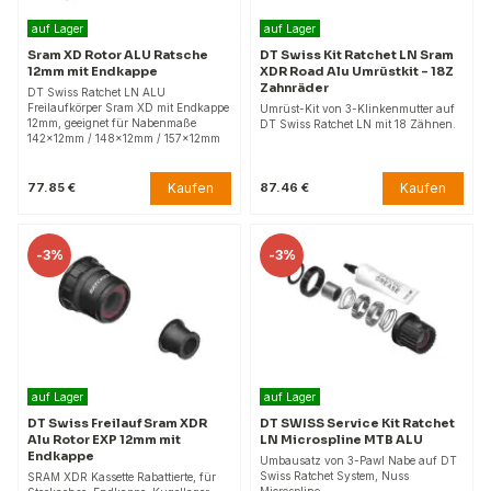
auf Lager
auf Lager
Sram XD Rotor ALU Ratsche
DT Swiss Kit Ratchet LN Sram
12mm mit Endkappe
XDR Road Alu Umrüstkit - 18Z
Zahnräder
DT Swiss Ratchet LN ALU
Freilaufkörper Sram XD mit Endkappe
Umrüst-Kit von 3-Klinkenmutter auf
12mm, geeignet für Nabenmaße
DT Swiss Ratchet LN mit 18 Zähnen.
142x12mm / 148x12mm / 157x12mm
Kaufen
Kaufen
77.85 €
87.46 €
-
3%
-
3%
auf Lager
auf Lager
DT Swiss Freilauf Sram XDR
DT SWISS Service Kit Ratchet
Alu Rotor EXP 12mm mit
LN Microspline MTB ALU
Endkappe
Umbausatz von 3-Pawl Nabe auf DT
Swiss Ratchet System, Nuss
SRAM XDR Kassette Rabattierte, für
Microspline