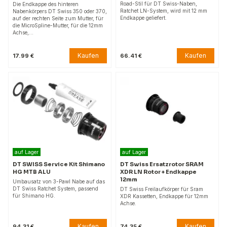
Road-Stil für DT Swiss-Naben,
Die Endkappe des hinteren
Ratchet LN-System, wird mit 12 mm
Nabenkörpers DT Swiss 350 oder 370,
Endkappe geliefert.
auf der rechten Seite zum Mutter, für
die MicroSpline-Mutter, für die 12mm
Achse,…
Kaufen
Kaufen
17.99 €
66.41 €
auf Lager
auf Lager
DT SWISS Service Kit Shimano
DT Swiss Ersatzrotor SRAM
HG MTB ALU
XDR LN Rotor + Endkappe
12mm
Umbausatz von 3-Pawl Nabe auf das
DT Swiss Ratchet System, passend
DT Swiss Freilaufkörper für Sram
für Shimano HG.
XDR Kassetten, Endkappe für 12mm
Achse.
Kaufen
Kaufen
94.31 €
74.35 €