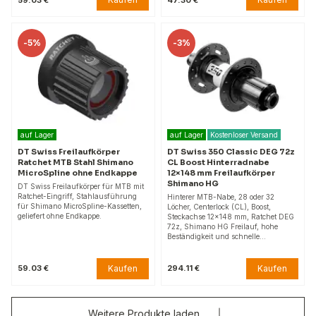
-
5%
-
3%
auf Lager
auf Lager
Kostenloser Versand
DT Swiss Freilaufkörper
DT Swiss 350 Classic DEG 72z
Ratchet MTB Stahl Shimano
CL Boost Hinterradnabe
MicroSpline ohne Endkappe
12×148 mm Freilaufkörper
Shimano HG
DT Swiss Freilaufkörper für MTB mit
Ratchet-Eingriff, Stahlausführung
Hinterer MTB-Nabe, 28 oder 32
für Shimano MicroSpline-Kassetten,
Löcher, Centerlock (CL), Boost,
geliefert ohne Endkappe.
Steckachse 12×148 mm, Ratchet DEG
72z, Shimano HG Freilauf, hohe
Beständigkeit und schnelle…
Kaufen
Kaufen
59.03 €
294.11 €
Weitere Produkte laden