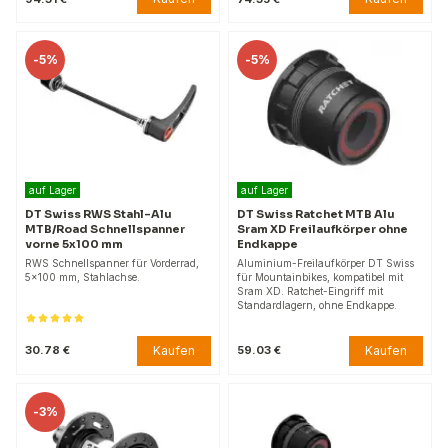
-
5%
-
5%
auf Lager
auf Lager
DT Swiss RWS Stahl-Alu
DT Swiss Ratchet MTB Alu
MTB/Road Schnellspanner
Sram XD Freilaufkörper ohne
vorne 5x100 mm
Endkappe
RWS Schnellspanner für Vorderrad,
Aluminium-Freilaufkörper DT Swiss
5x100 mm, Stahlachse.
für Mountainbikes, kompatibel mit
Sram XD. Ratchet-Eingriff mit
Standardlagern, ohne Endkappe.
Kaufen
Kaufen
30.78 €
59.03 €
-
3%