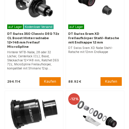
auf Lager
Kostenloser Versand
auf Lager
DT Swiss 350 Classic DEG 72z
DT Swiss Sram XD
CL Boost Hinterradnabe
Freilaufkörper Stahl-Ratsche
12×148 mm Freilauf
mit Endkappe 12 mm
MicroSpline
DT Swiss Sram XD Nabe Stahl-
Ratsche mit 12mm Endkappe
Hinterer MTB-Nabe, 28 oder 32
Löcher, Centerlock (CL), Boost,
Steckachse 12×148 mm, Ratchet DEG
72z, MicroSpline Freilaufkörper,
kompatibel mit Shimano 12sp.…
Kaufen
Kaufen
294.11 €
88.92 €
-
12%