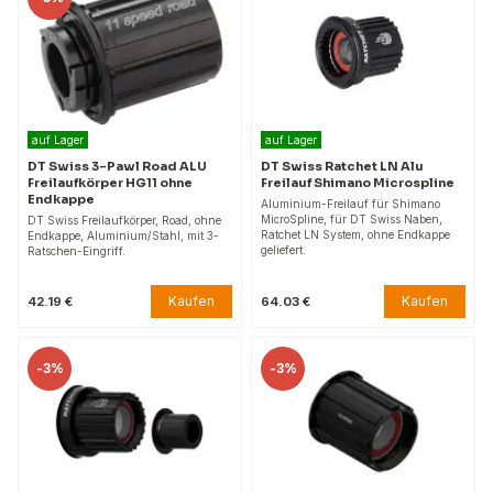
auf Lager
auf Lager
DT Swiss 3-Pawl Road ALU
DT Swiss Ratchet LN Alu
Freilaufkörper HG11 ohne
Freilauf Shimano Microspline
Endkappe
Aluminium-Freilauf für Shimano
MicroSpline, für DT Swiss Naben,
DT Swiss Freilaufkörper, Road, ohne
Ratchet LN System, ohne Endkappe
Endkappe, Aluminium/Stahl, mit 3-
geliefert.
Ratschen-Eingriff.
Kaufen
Kaufen
42.19 €
64.03 €
-
3%
-
3%