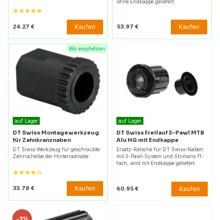
ohne Endkappe geliefert.
Kaufen
Kaufen
24.27 €
53.97 €
Wir empfehlen
auf Lager
auf Lager
DT Swiss Montagewerkzeug
DT Swiss Freilauf 3-Pawl MTB
für Zahnkranznaben
Alu HG mit Endkappe
DT Siwss Werkzeug für geschraubte
Ersatz-Ratsche für DT Swiss-Naben
Zahnscheibe der Hinterradnabe
mit 3-Pawl-System und Shimano 11-
fach, wird mit Endkappe geliefert.
Kaufen
33.78 €
Kaufen
60.95 €
-
3%