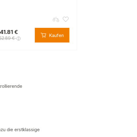
141.81 €
4 029.00 €
Kaufen
52.89 €
6 652.89 €
trollierende
u die erstklassige