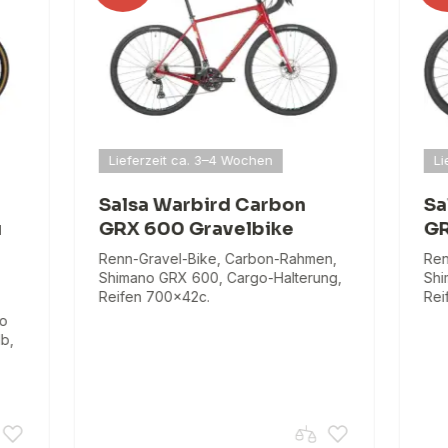
Lieferzeit ca. 3–4 Wochen
Li
Salsa Warbird Carbon
Sa
u
GRX 600 Gravelbike
GR
Renn-Gravel-Bike, Carbon-Rahmen,
Ren
Shimano GRX 600, Cargo-Halterung,
Shi
Reifen 700x42c.
Rei
no
eb,