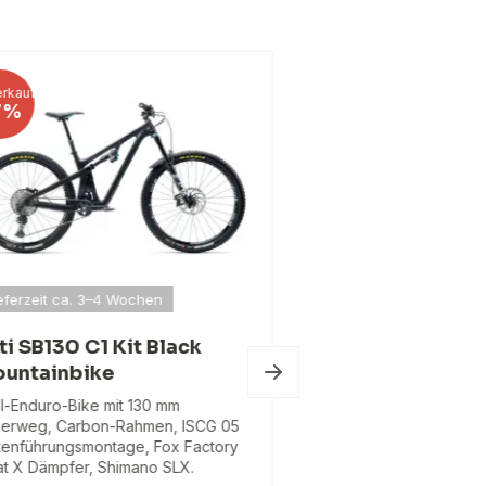
rkauf
Rabatt
7%
39%
eferzeit ca. 3–4 Wochen
Yeti SB130 C1 Ki
Mountainbike
ti SB130 C1 Kit Black
untainbike
Trail-Enduro-Fahrrad,
Federweg, Carbon-Ra
il-Enduro-Bike mit 130 mm
Kettenführung, Fox Fa
erweg, Carbon-Rahmen, ISCG 05
Dämpfer, Shimano SLX
tenführungsmontage, Fox Factory
at X Dämpfer, Shimano SLX.