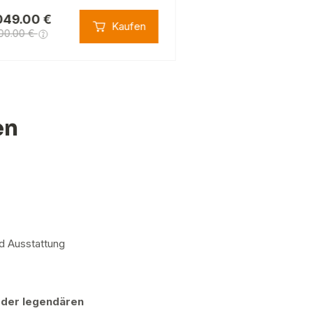
049.00 €
3 329.00 €
Kaufen
00.00 €
6 074.34 €
en
d Ausstattung
 der legendären