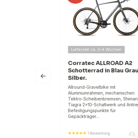
Lieferzeit ca. 3–4 Wochen
Tension 2
Corratec ALLROAD A2
rad Glossy
Schotterrad in Blau Gra
en
Silber.
ssrad, Rahmen aus
Allround-Gravelbike mit
-T6, Vollcarbon-
Aluminiumrahmen, mechanischen
l 1×11-fach Antrieb,
Tektro-Scheibenbremsen, Shima
nenlager,
Tiagra 2x10-Schaltwerk und Antri
cheibenbremsen.
Befestigungspunkte für
Gepäckträger…
1 Bewertung