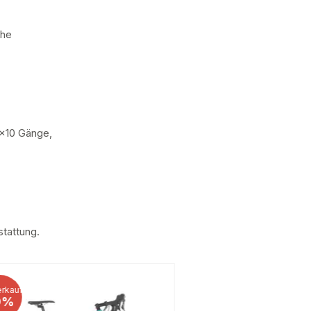
che
x10 Gänge,
tattung.
rkauf
Ausverkauf
9%
45%