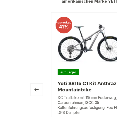
amerikanischen Marke YET
Ausverkauf
41%
 3–4 Wochen
auf Lager
-Serien-Set C2,
Yeti SB115 C1 Kit Anthraz
tory
Mountainbike
ke Türkis
XC Trailbike mit 115 mm Federweg,
Carbonrahmen, ISCG 05
tail mit Fox F34
Kettenführungsbefestigung, Fox F
 130mm Federweg,
DPS Dämpfer.
ttel und Sram GX