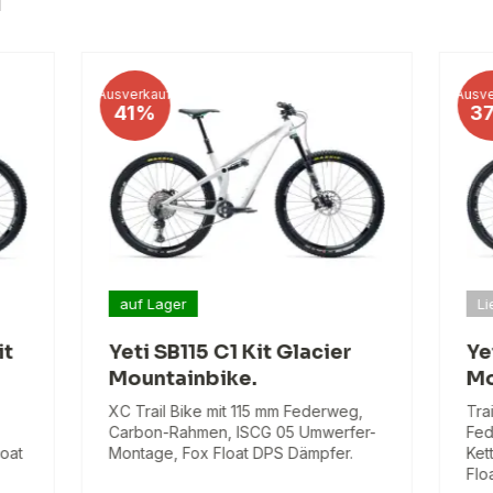
I
Ausverkauf
Ausve
41%
3
auf Lager
Li
it
Yeti SB115 C1 Kit Glacier
Ye
Mountainbike.
Mo
XC Trail Bike mit 115 mm Federweg,
Tra
Carbon-Rahmen, ISCG 05 Umwerfer-
Fed
loat
Montage, Fox Float DPS Dämpfer.
Ket
Flo