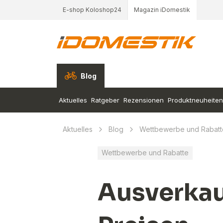
E-shop Koloshop24
Magazin iDomestik
Blog
Aktuelles
Ratgeber
Rezensionen
Produktneuheiten
Aktuelles
Blog
Wettbewerbe und Rabatt
Wettbewerbe und Rabatte
Ausverkauf