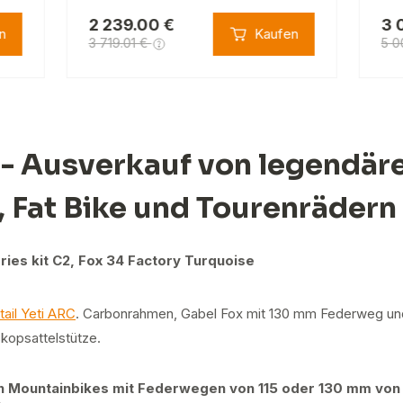
2 239.00 €
3 
n
Kaufen
3 719.01 €
5 0
- Ausverkauf von legendär
, Fat Bike und Tourenrädern
ries kit C2, Fox 34 Factory Turquoise
tail Yeti ARC
. Carbonrahmen, Gabel Fox mit 130 mm Federweg un
kopsattelstütze.
on Mountainbikes mit Federwegen von 115 oder 130 mm von