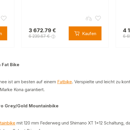
3 672.79 €
4 
n
Kaufen
6 239.67 €
6 6
 Fat Bike
hnee ist am besten auf einem
Fatbike
. Verspielte und leicht zu kon
Marke Kona garantiert.
Pro Grey/Gold Mountainbike
tainbike
mit 120 mm Federweg und Shimano XT 1x12 Schaltung, daz