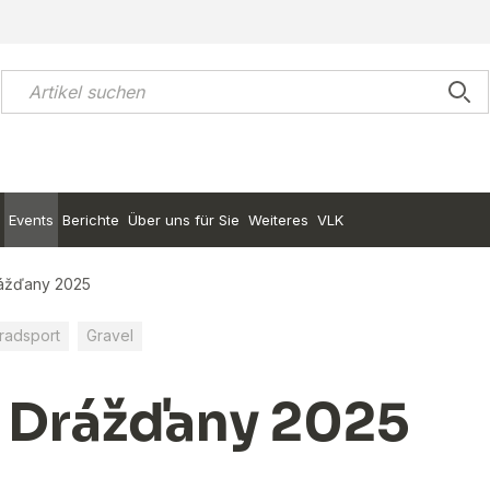
Events
Berichte
Über uns für Sie
Weiteres
VLK
ážďany 2025
radsport
Gravel
 Drážďany 2025