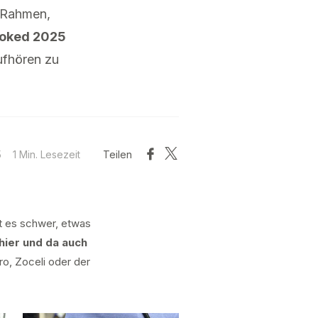
n Rahmen,
oked 2025
ufhören zu
5
1 Min. Lesezeit
Teilen
t es schwer, etwas
 hier und da auch
ro, Zoceli oder der