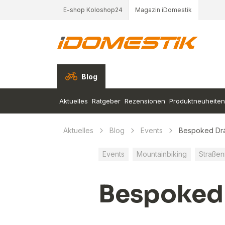
E-shop Koloshop24
Magazin iDomestik
Blog
Aktuelles
Ratgeber
Rezensionen
Produktneuheiten
Aktuelles
Blog
Events
Bespoked Dr
Events
Mountainbiking
Straßen
Bespoked