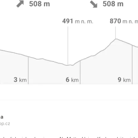
ha
op.cz