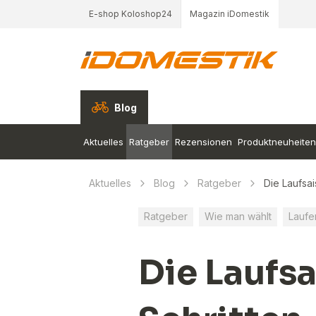
E-shop Koloshop24
Magazin iDomestik
Blog
Aktuelles
Ratgeber
Rezensionen
Produktneuheiten
Aktuelles
Blog
Ratgeber
Die Laufsai
Ratgeber
Wie man wählt
Laufe
Die Laufs