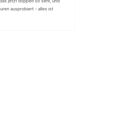
das jetzt doppelt so sehr, und
ren ausprobiert - alles ist