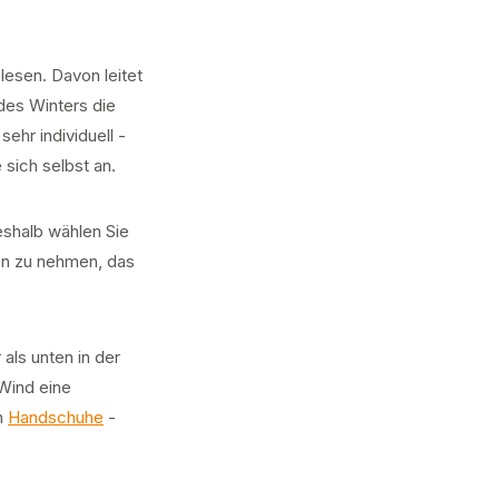
esen. Davon leitet
des Winters die
ehr individuell -
sich selbst an.
eshalb wählen Sie
ßen zu nehmen, das
als unten in der
Wind eine
ch
Handschuhe
-