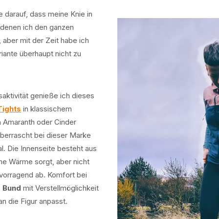
e darauf, dass meine Knie in
n denen ich den ganzen
aber mit der Zeit habe ich
iante überhaupt nicht zu
ktivität genieße ich dieses
Tights
in klassischem
n Amaranth oder Cinder
überrascht bei dieser Marke
l. Die Innenseite besteht aus
me Wärme sorgt, aber nicht
rvorragend ab. Komfort bei
e Bund
mit Verstellmöglichkeit
an die Figur anpasst.