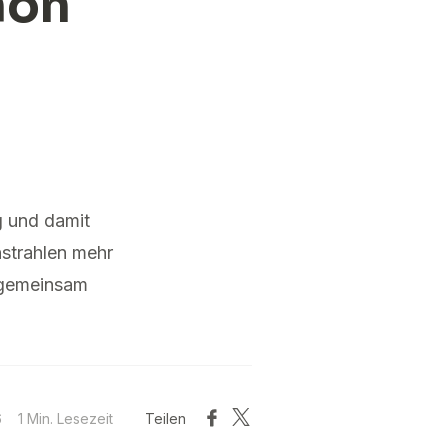
hon
g und damit
nstrahlen mehr
s gemeinsam
6
1 Min. Lesezeit
Teilen