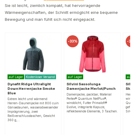
Sie ist leicht, ziemlich kompakt, hat hervorragende
Wärmeeigenschaften, der Schnitt ermöglicht eine bequeme
Bewegung und man fühlt sich nicht eingepackt.
-
33%
-
36%
-
4
auf Lager
auf Lager
auf
Silvini Sassolunga
Silvini Core Herren
Ma
Damenjacke Merlot/Punch
Skitourenjacke Ruby/Black
Mid
Damenjacke, packbar, Material
Herren Stretchjacke mit Kapuze,
Lei
Pertex® Quantum NetPlus®,
winddicht, atmungsaktiv, aus
Akti
winddicht, Futter Primaloft®
QuatroFLEX Shell Material
Free
in
Evolve, integrierte Kapuze,
gefertigt, gefüttert mit Primaloft
Dau
er
reflektierende Elemente, 3 Taschen.
Silver Material, ideal als äußere…