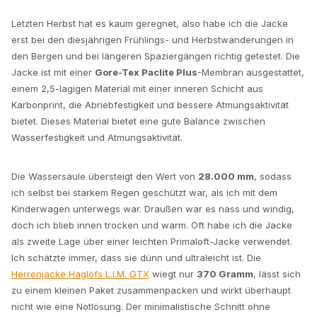
Letzten Herbst hat es kaum geregnet, also habe ich die Jacke
erst bei den diesjährigen Frühlings- und Herbstwanderungen in
den Bergen und bei längeren Spaziergängen richtig getestet. Die
Jacke ist mit einer
Gore-Tex Paclite Plus
-Membran ausgestattet,
einem 2,5-lagigen Material mit einer inneren Schicht aus
Karbonprint, die Abriebfestigkeit und bessere Atmungsaktivität
bietet. Dieses Material bietet eine gute Balance zwischen
Wasserfestigkeit und Atmungsaktivität.
Die Wassersäule übersteigt den Wert von
28.000 mm
, sodass
ich selbst bei starkem Regen geschützt war, als ich mit dem
Kinderwagen unterwegs war. Draußen war es nass und windig,
doch ich blieb innen trocken und warm. Oft habe ich die Jacke
als zweite Lage über einer leichten Primaloft-Jacke verwendet.
Ich schätzte immer, dass sie dünn und ultraleicht ist. Die
Herrenjacke Haglöfs L.I.M. GTX
wiegt nur
370 Gramm
, lässt sich
zu einem kleinen Paket zusammenpacken und wirkt überhaupt
nicht wie eine Notlösung. Der minimalistische Schnitt ohne