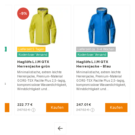
-
9%
er Versand
Lieferzeit 5 Tagen
Lieferzeit ca. 3–4 Wochen
Kostenloser Versand
Kostenloser Versand
 Active
Haglöfs L.I.M GTX
Haglöfs L.I.M GTX
Herrenjacke grün
Herrenjacke – Blau
t,
ktiv,
Minimalistische, extrem leichte
Minimalistische, extrem leichte
istischer
Herrenjacke, Premium-Material
Herrenjacke, Premium-Material
ial, 2
GORE-TEX Paclite Plus 2,5-lagig,
GORE-TEX Paclite Plus 2,5-lagig,
verschluss
kompromisslose Wasserdichtigkeit,
kompromisslose Wasserdichtigkeit
Winddichtigkeit und…
Winddichtigkeit und…
222.77 €
247.01 €
Kaufen
Kaufen
Kaufen
247.52 €
247.52 €