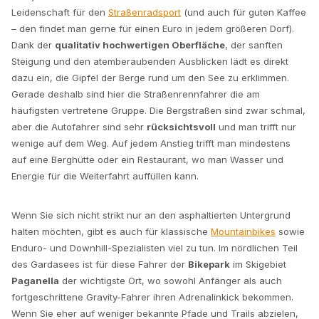
Leidenschaft für den
Straßenradsport
(und auch für guten Kaffee
– den findet man gerne für einen Euro in jedem größeren Dorf).
Dank der
qualitativ hochwertigen Oberfläche
, der sanften
Steigung und den atemberaubenden Ausblicken lädt es direkt
dazu ein, die Gipfel der Berge rund um den See zu erklimmen.
Gerade deshalb sind hier die Straßenrennfahrer die am
häufigsten vertretene Gruppe. Die Bergstraßen sind zwar schmal,
aber die Autofahrer sind sehr
rücksichtsvoll
und man trifft nur
wenige auf dem Weg. Auf jedem Anstieg trifft man mindestens
auf eine Berghütte oder ein Restaurant, wo man Wasser und
Energie für die Weiterfahrt auffüllen kann.
Wenn Sie sich nicht strikt nur an den asphaltierten Untergrund
halten möchten, gibt es auch für klassische
Mountainbikes
sowie
Enduro- und Downhill-Spezialisten viel zu tun. Im nördlichen Teil
des Gardasees ist für diese Fahrer der
Bikepark
im Skigebiet
Paganella
der wichtigste Ort, wo sowohl Anfänger als auch
fortgeschrittene Gravity-Fahrer ihren Adrenalinkick bekommen.
Wenn Sie eher auf weniger bekannte Pfade und Trails abzielen,