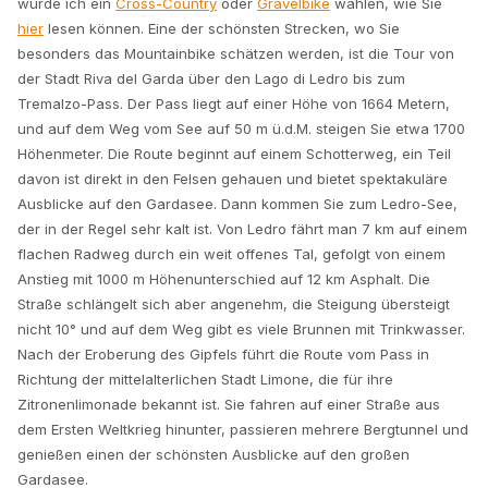
würde ich ein
Cross-Country
oder
Gravelbike
wählen, wie Sie
hier
lesen können. Eine der schönsten Strecken, wo Sie
besonders das Mountainbike schätzen werden, ist die Tour von
der Stadt Riva del Garda über den Lago di Ledro bis zum
Tremalzo-Pass. Der Pass liegt auf einer Höhe von 1664 Metern,
und auf dem Weg vom See auf 50 m ü.d.M. steigen Sie etwa 1700
Höhenmeter. Die Route beginnt auf einem Schotterweg, ein Teil
davon ist direkt in den Felsen gehauen und bietet spektakuläre
Ausblicke auf den Gardasee. Dann kommen Sie zum Ledro-See,
der in der Regel sehr kalt ist. Von Ledro fährt man 7 km auf einem
flachen Radweg durch ein weit offenes Tal, gefolgt von einem
Anstieg mit 1000 m Höhenunterschied auf 12 km Asphalt. Die
Straße schlängelt sich aber angenehm, die Steigung übersteigt
nicht 10° und auf dem Weg gibt es viele Brunnen mit Trinkwasser.
Nach der Eroberung des Gipfels führt die Route vom Pass in
Richtung der mittelalterlichen Stadt Limone, die für ihre
Zitronenlimonade bekannt ist. Sie fahren auf einer Straße aus
dem Ersten Weltkrieg hinunter, passieren mehrere Bergtunnel und
genießen einen der schönsten Ausblicke auf den großen
Gardasee.