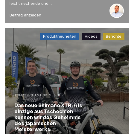
leicht riechende und…
Beitrag anzeigen
Produktneuheiten
Videos
Berichte
KOMPONENTEN UND ZUBEHÖR
Das neue Shimano XTR: Als
einzige aus Tschechien
kennen wir das Geheimnis
des japanischen
Meisterwerks.