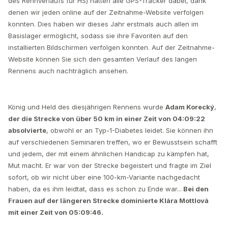
des Rennverlaufs für HS) hatten alle GPS-Tracker dabei, dank
denen wir jeden online auf der Zeitnahme-Website verfolgen
konnten. Dies haben wir dieses Jahr erstmals auch allen im
Basislager ermöglicht, sodass sie ihre Favoriten auf den
installierten Bildschirmen verfolgen konnten. Auf der Zeitnahme-
Website können Sie sich den gesamten Verlauf des langen
Rennens auch nachträglich ansehen.
König und Held des diesjährigen Rennens wurde
Adam Korecký
,
der die Strecke von über 50 km in einer Zeit von 04:09:22
absolvierte
, obwohl er an Typ-1-Diabetes leidet. Sie können ihn
auf verschiedenen Seminaren treffen, wo er Bewusstsein schafft
und jedem, der mit einem ähnlichen Handicap zu kämpfen hat,
Mut macht. Er war von der Strecke begeistert und fragte im Ziel
sofort, ob wir nicht über eine 100-km-Variante nachgedacht
haben, da es ihm leidtat, dass es schon zu Ende war...
Bei den
Frauen auf der längeren Strecke dominierte Klára Mottlová
mit einer Zeit von 05:09:46.