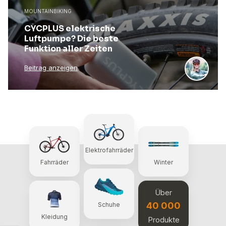
MOUNTAINBIKING
CYCPLUS elektrische
Luftpumpe? Die beste
Funktion aller Zeiten
Beitrag anzeigen
Elektrofahrräder
Fahrräder
Winter
Über
40 000
Schuhe
Kleidung
Produkte