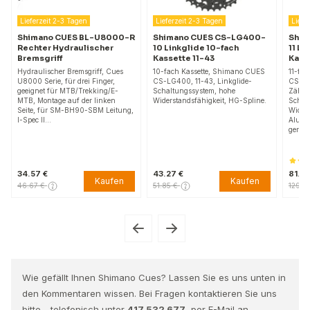
2-3 Tagen
Lieferzeit 2-3 Tagen
Lieferzeit 2-3 Tagen
CUES BL-U8000-R
Shimano CUES CS-LG400-
Shimano CUES CS
ydraulischer
10 Linkglide 10-fach
11 Linkglide 11-fach
f
Kassette 11-43
Kassette
r Bremsgriff, Cues
10-fach Kassette, Shimano CUES
11-fach Kassette, Shim
 für drei Finger,
CS-LG400, 11-43, Linkglide-
CS-LG700, 11-45 und 1
r MTB/Trekking/E-
Schaltungssystem, hohe
Zähne, Linkglide-
e auf der linken
Widerstandsfähigkeit, HG-Spline.
Schaltungssystem, hoh
SM-BH90-SBM Leitung,
Widerstandsfähigkeit,
Aluminiumträger, Monta
gerillter…
43.27 €
81.24 €
Kaufen
Kaufen
51.85 €
129.63 €
Wie gefällt Ihnen Shimano Cues? Lassen Sie es uns unten in
den Kommentaren wissen. Bei Fragen kontaktieren Sie uns
bitte - telefonisch unter
417 532 677
, per E-Mail an