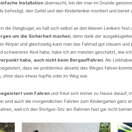
infache Installation
überrascht, bei der man im Grunde genomm
befestigt, den Sattel und den Kinderlenker montiert und bereit zu
 in die Steigbügel, es hält sich selbst an den kleinen Lenkern fes
orgen um die Sicherheit machen
, denn dank der ausgeklügelte
n Körper und gleichzeitig kann man das Fahrrad gut steuern und 
nd schwereres Kind habe, habe ich am meisten geschätzt, wie ich
erpunkt habe, auch nicht beim Bergauffahren
. Als Liebhabe
begeistert, dass wir problemlos abseits des Weges fahren konnt
en, ohne dass etwas hüpfte oder im Weg war.
 begeistert vom Fahren
und freut sich immer zu Hause darauf, 
n sind auch die morgendlichen Fahrten zum Kindergarten ganz an
fahren, weil ich den Shotgun-Sitz am Rahmen fast gar nicht bemer