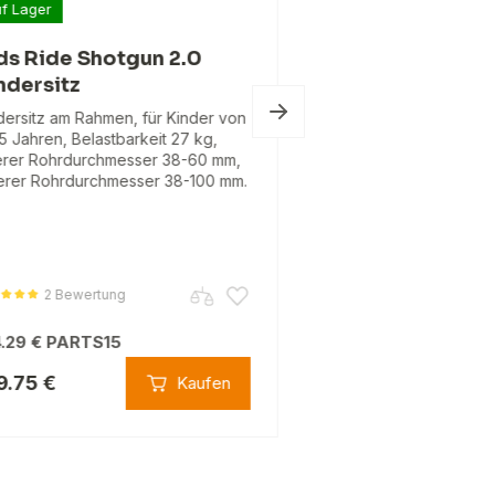
f Lager
Lieferzeit ca. 3–4 W
Kostenloser Versand
ds Ride Shotgun 2.0
ndersitz
Kids Ride Shot
dersitz am Rahmen, für Kinder von
Combo Kinders
-5 Jahren, Belastbarkeit 27 kg,
Lenker auf Rah
rer Rohrdurchmesser 38-60 mm,
Vordersitz für Kinder 
erer Rohrdurchmesser 38-100 mm.
Befestigung an der T
dem oberen Rahmenroh
von 2-5 Jahren, Tragf
für Vorbauten 1 1/8…
2 Bewertung
.29 €
PARTS15
9.75 €
297.48 €
Kaufen