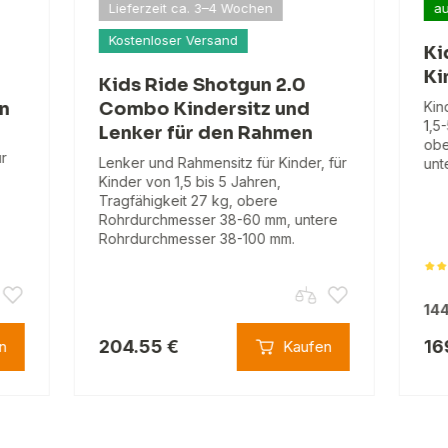
Lieferzeit ca. 3–4 Wochen
au
Kostenloser Versand
Ki
Ki
Kids Ride Shotgun 2.0
n
Combo Kindersitz und
Kin
1,5
Lenker für den Rahmen
obe
ür
Lenker und Rahmensitz für Kinder, für
unt
Kinder von 1,5 bis 5 Jahren,
Tragfähigkeit 27 kg, obere
Rohrdurchmesser 38-60 mm, untere
Rohrdurchmesser 38-100 mm.
144
204.55 €
16
n
Kaufen