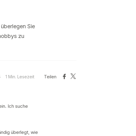
 überlegen Sie
shobbys zu
5
1 Min. Lesezeit
Teilen
ein. Ich suche
ndig überlegt, wie