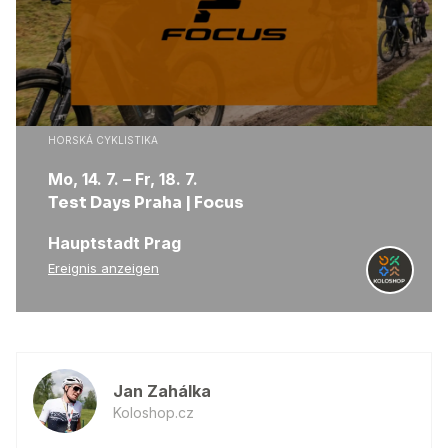
HORSKÁ CYKLISTIKA
Mo, 14. 7.
– Fr, 18. 7.
Test Days Praha | Focus
Hauptstadt Prag
Ereignis anzeigen
Jan Zahálka
Koloshop.cz