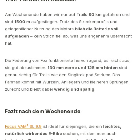
Am Wochenende haben wir nur auf Trails
80 km
gefahren und
sind
1500 m
aufgestiegen. Trotz des Streckenprofils und
gelegentlicher Nutzung des Motors
blieb die Batterie voll
aufgeladen
– kein Strich fiel ab, was uns angenehm überrascht
hat.
Die Federung von Fox funktionierte hervorragend, es reicht aus,
sie gut abzustimmen.
130 mm vorne und 125 mm hinten
sind
genau richtig für Trails wie den Singltrek pod Smrkem. Das
Fahrrad kommt mit Wurzeln, Anliegern und kleineren Sprüngen
zurecht und bleibt dabei
wendig und spaßig
.
Fazit nach dem Wochenende
Focus VAM² SL 9.9
ist ideal für diejenigen, die ein
leichtes,
natürlich wirkendes E-Bike
suchen, mit dem man auch