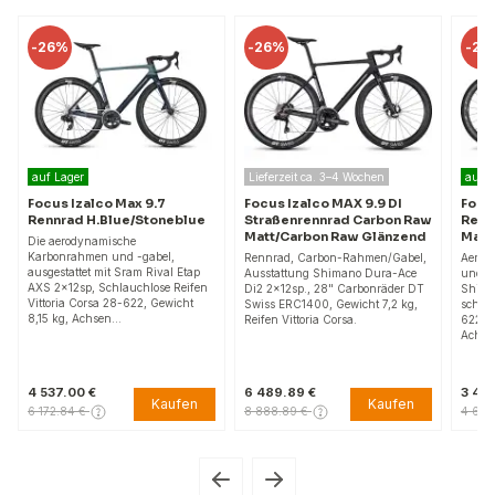
-
26%
-
25%
Lieferzeit ca. 3–4 Wochen
auf Lager
o Max 9.7
Focus Izalco MAX 9.9 DI
Focus Izalco MAX 8.9
lue/Stoneblue
Straßenrennrad Carbon Raw
Rennrad
Matt/Carbon Raw Glänzend
Mahagodyner/Slateg
ische
und -gabel,
Rennrad, Carbon-Rahmen/Gabel,
Aerodynamischer Carbon
t Sram Rival Etap
Ausstattung Shimano Dura-Ace
und Gabel, ausgestattet mi
hlauchlose Reifen
Di2 2x12sp., 28" Carbonräder DT
Shimano 105 Di2 2x12-Ga
 28-622, Gewicht
Swiss ERC1400, Gewicht 7,2 kg,
schlauchlose Vittoria Rubi
en…
Reifen Vittoria Corsa.
622 Reifen, Gewicht 8,85 
Achsen 12x100 …
6 489.89 €
3 456.75 €
Kaufen
Kaufen
Ka
8 888.89 €
4 650.21 €