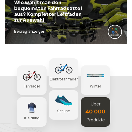
Wie wählt man den
bequemsten Fahrradsattel
aus? Kompletter Leitfaden
zur Auswahl
Beitrag anzeigen
Elektrofahrräder
Fahrräder
Winter
Über
40 000
Schuhe
Kleidung
Produkte