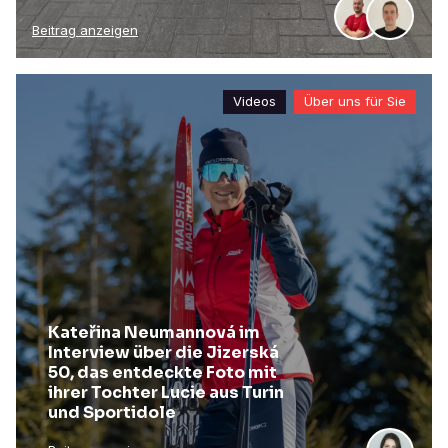
Beitrag anzeigen
Videos
Über uns für Sie
Kateřina Neumannová im
Interview über die Jizerská
50, das entdeckte Foto mit
ihrer Tochter Lucie aus Turin
und Sportidole