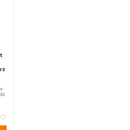
t
rz
hr
 30