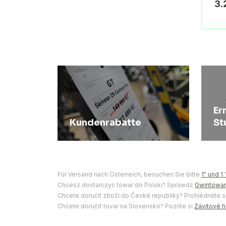
3.
Er
Kundenrabatte
St
Für Versand nach Österreich, besuchen Sie bitte
1" und 1
Chcesz dostarczyć towar do Polski? Sprawdź
Gwintowane
Chcete doručit zboží do České republiky? Prohlédněte s
Chcete doručiť tovar na Slovensko? Pozrite si
Závitové hl