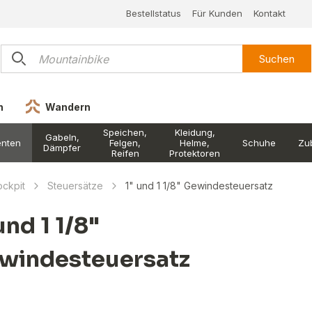
Bestellstatus
Für Kunden
Kontakt
Suchen
n
Wandern
Speichen,
Kleidung,
Gabeln,
nten
Felgen,
Helme,
Schuhe
Zu
Dämpfer
Reifen
Protektoren
ckpit
Steuersätze
1" und 1 1/8" Gewindesteuersatz
und 1 1/8"
windesteuersatz