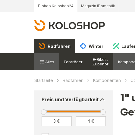
E-shop Koloshop24
Magazin iDomestik
Radfahren
Winter
Laufe
E-Bikes,
Alles
Fahrräder
Kompone
Zubehör
Startseite
Radfahren
Komponenten
Co
1" 
Preis und Verfügbarkeit
Ge