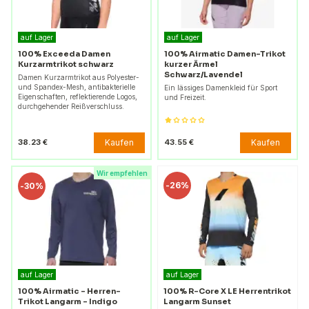
auf Lager
auf Lager
100% Exceeda Damen
100% Airmatic Damen-Trikot
Kurzarmtrikot schwarz
kurzer Ärmel
Schwarz/Lavendel
Damen Kurzarmtrikot aus Polyester-
und Spandex-Mesh, antibakterielle
Ein lässiges Damenkleid für Sport
Eigenschaften, reflektierende Logos,
und Freizeit.
durchgehender Reißverschluss.
Kaufen
Kaufen
38.23 €
43.55 €
Wir empfehlen
-
26%
-
30%
auf Lager
auf Lager
100% Airmatic – Herren-
100% R-Core X LE Herrentrikot
Trikot Langarm – Indigo
Langarm Sunset