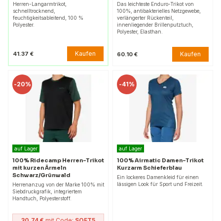
Herren-Langarmtrikot,
Das leichteste Enduro-Trikot von
schnelltrocknend,
100%, antibakterielles Netzgewebe,
feuchtigkeitsableitend, 100 %
verlängerter Rückenteil,
Polyester.
innenliegender Brillenputztuch,
Polyester, Elasthan.
Kaufen
41.37 €
Kaufen
60.10 €
-
20%
-
41%
auf Lager
auf Lager
100% Ridecamp Herren-Trikot
100% Airmatic Damen-Trikot
mit kurzen Ärmeln
Kurzarm Schieferblau
Schwarz/Grünwald
Ein lockeres Damenkleid für einen
lässigen Look für Sport und Freizeit.
Herrenanzug von der Marke 100% mit
Siebdruckgrafik, integriertem
Handtuch, Polyesterstoff.
30.74 €
mit Code:
SOFT5