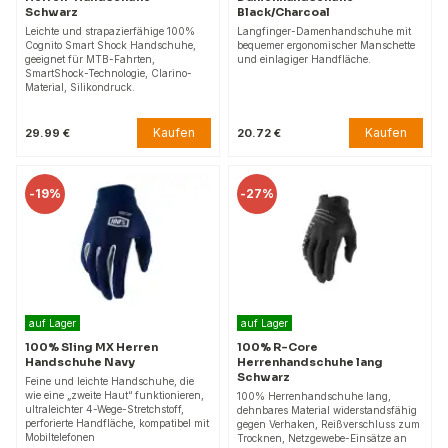
Schwarz
Black/Charcoal
Leichte und strapazierfähige 100%
Langfinger-Damenhandschuhe mit
Cognito Smart Shock Handschuhe,
bequemer ergonomischer Manschette
geeignet für MTB-Fahrten,
und einlagiger Handfläche.
SmartShock-Technologie, Clarino-
Material, Silikondruck.
Kaufen
Kaufen
29.99 €
20.72 €
-
19%
-
27%
auf Lager
auf Lager
100% Sling MX Herren
100% R-Core
Handschuhe Navy
Herrenhandschuhe lang
Schwarz
Feine und leichte Handschuhe, die
wie eine „zweite Haut“ funktionieren,
100% Herrenhandschuhe lang,
ultraleichter 4-Wege-Stretchstoff,
dehnbares Material widerstandsfähig
perforierte Handfläche, kompatibel mit
gegen Verhaken, Reißverschluss zum
Mobiltelefonen
Trocknen, Netzgewebe-Einsätze an