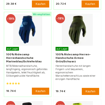
Kaufen
Kaufen
29.38 €
20.72 €
Wir empfehlen
-
19%
-
19%
auf Lager
auf Lager
100% Ridecamp
100% Ridecamp Herren-
Herrenhandschuhe
Handschuhe Armee
Marineblau/Schieferblau
Grün/Schwarz
MTB/Motorradhandschuhe,
Herrenhandschuhe mit langen
langfingerig, ergonomisch geformtes
Fingern und bequemem,
Handgelenk, leitet Feuchtigkeit ab,
ergonomischem
Silikongedruckte Handfläche.
Manschettenverschluss sowie einer
einzigen Handfläche.
Kaufen
19.74 €
Kaufen
19.74 €