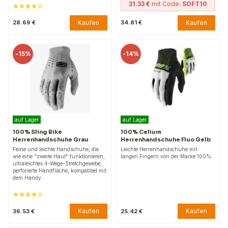
31.33 €
mit Code:
SOFT10
Kaufen
Kaufen
28.69 €
34.81 €
-
15%
-
14%
auf Lager
auf Lager
100% Sling Bike
100% Celium
Herrenhandschuhe Grau
Herrenhandschuhe Fluo Gelb
Feine und leichte Handschuhe, die
Leichte Herrenhandschuhe mit
wie eine "zweite Haut" funktionieren,
langen Fingern von der Marke 100%.
ultraleichtes 4-Wege-Stretchgewebe,
perforierte Handfläche, kompatibel mit
dem Handy.
Kaufen
Kaufen
36.53 €
25.42 €