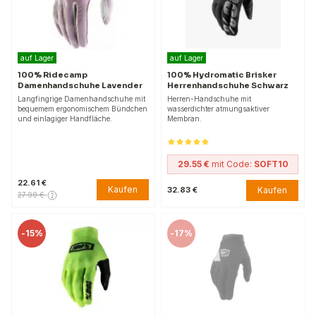
auf Lager
auf Lager
100% Ridecamp
100% Hydromatic Brisker
Damenhandschuhe Lavender
Herrenhandschuhe Schwarz
Langfingrige Damenhandschuhe mit
Herren-Handschuhe mit
bequemem ergonomischem Bündchen
wasserdichter atmungsaktiver
und einlagiger Handfläche.
Membran.
29.55 €
mit Code:
SOFT10
22.61 €
Kaufen
Kaufen
32.83 €
27.99 €
-
15%
-
17%