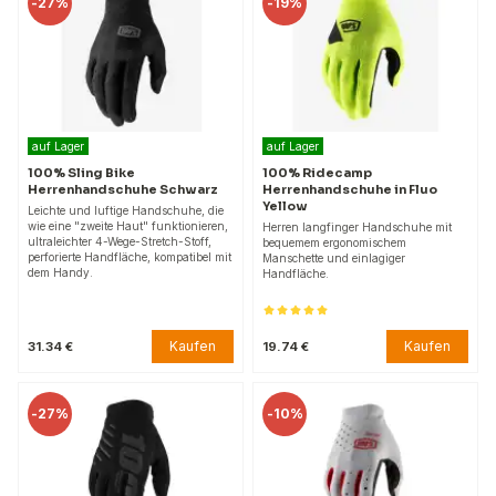
-
27%
-
19%
auf Lager
auf Lager
100% Sling Bike
100% Ridecamp
Herrenhandschuhe Schwarz
Herrenhandschuhe in Fluo
Yellow
Leichte und luftige Handschuhe, die
wie eine "zweite Haut" funktionieren,
Herren langfinger Handschuhe mit
ultraleichter 4-Wege-Stretch-Stoff,
bequemem ergonomischem
perforierte Handfläche, kompatibel mit
Manschette und einlagiger
dem Handy.
Handfläche.
Kaufen
Kaufen
31.34 €
19.74 €
-
27%
-
10%