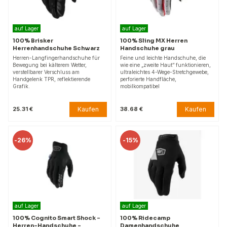
auf Lager
auf Lager
100% Brisker
100% Sling MX Herren
Herrenhandschuhe Schwarz
Handschuhe grau
Herren-Langfingerhandschuhe für
Feine und leichte Handschuhe, die
Bewegung bei kälterem Wetter,
wie eine „zweite Haut“ funktionieren,
verstellbarer Verschluss am
ultraleichtes 4-Wege-Stretchgewebe,
Handgelenk TPR, reflektierende
perforierte Handfläche,
Grafik.
mobilkompatibel
Kaufen
Kaufen
25.31 €
38.68 €
-
26%
-
15%
auf Lager
auf Lager
100% Cognito Smart Shock –
100% Ridecamp
Herren-Handschuhe –
Damenhandschuhe