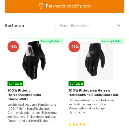
Parameter spezifizieren
Sortieren
Nach Beliebtheit
Wir empfehlen
Wir empfehlen
-
9%
-
15%
auf Lager
auf Lager
100% Ridefit
100% Ridecamp Herren
Herrenhandschuhe
Handschuhe Black/Charcoal
Black/White
Herren-Fahrradhandschuhe mit
komfortabler ergonomischer
Leichte und bequeme Handschuhe
Manschette und einlagiger
100% Ridefit, Handfläche aus
Handfläche.
Clarino-Material, 3-mm-Polsterung
am Daumen, Silikondruck auf den
Fingern und der Handfläche,…