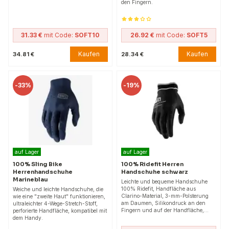
den Fingern.
31.33 €
mit Code:
SOFT10
26.92 €
mit Code:
SOFT5
Kaufen
Kaufen
34.81 €
28.34 €
-
33%
-
19%
auf Lager
auf Lager
100% Sling Bike
100% Ridefit Herren
Herrenhandschuhe
Handschuhe schwarz
Marineblau
Leichte und bequeme Handschuhe
100% Ridefit, Handfläche aus
Weiche und leichte Handschuhe, die
Clarino-Material, 3-mm-Polsterung
wie eine "zweite Haut" funktionieren,
am Daumen, Silikondruck an den
ultraleichter 4-Wege-Stretch-Stoff,
Fingern und auf der Handfläche,…
perforierte Handfläche, kompatibel mit
dem Handy.