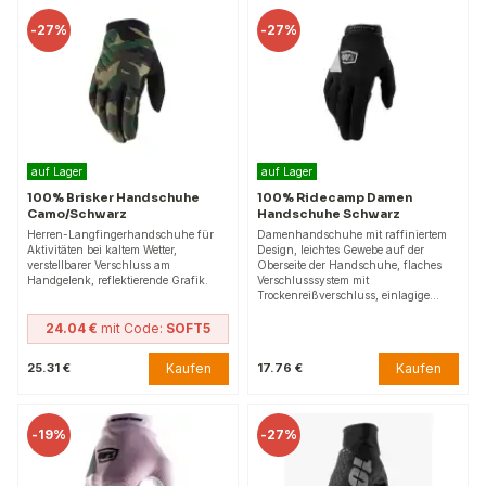
-
27%
-
27%
auf Lager
auf Lager
100% Brisker Handschuhe
100% Ridecamp Damen
Camo/Schwarz
Handschuhe Schwarz
Herren-Langfingerhandschuhe für
Damenhandschuhe mit raffiniertem
Aktivitäten bei kaltem Wetter,
Design, leichtes Gewebe auf der
verstellbarer Verschluss am
Oberseite der Handschuhe, flaches
Handgelenk, reflektierende Grafik.
Verschlusssystem mit
Trockenreißverschluss, einlagige…
24.04 €
mit Code:
SOFT5
Kaufen
Kaufen
25.31 €
17.76 €
-
19%
-
27%