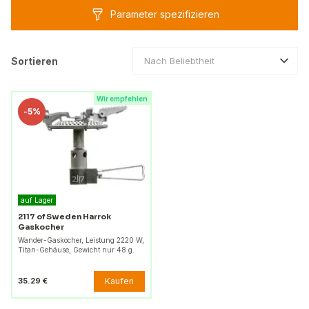
Parameter spezifizieren
Sortieren
Nach Beliebtheit
Wir empfehlen
-
5%
auf Lager
2117 of Sweden Harrok
Gaskocher
Wander-Gaskocher, Leistung 2220 W,
Titan-Gehäuse, Gewicht nur 48 g.
Kaufen
35.29 €